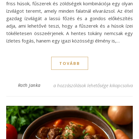
friss húsok, fűszerek és zöldségek kombinációja egy olyan
ízvilágot teremt, amely minden falatnál elvarázsol. Az étel
gazdag ízvilágát a lassú főzés és a gondos előkészítés
adja, ami lehetővé teszi, hogy a fűszerek és a húsok ízei
tökéletesen összeérjenek. A hentes tokány nemcsak egy
ízletes fogás, hanem egy igazi közösségi élmény is,…
TOVÁBB
Hentes tokány recept: ízletes fogás otthon
Roth Janka
a hozzászólások lehetősége kikapcsolva