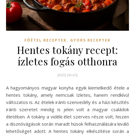
,
FŐÉTEL RECEPTEK
GYORS RECEPTEK
Hentes tokány recept:
ízletes fogás otthonra
2025.10.03.
A hagyományos magyar konyha egyik kiemelkedő étele a
hentes tokány, amely nemcsak ízletes, hanem rendkívül
változatos is. Az ételek iránti szenvedély és a házi készítés
iránti szeretet mindig is jelen volt a magyar családok
életében. A tokány a vidéki élet szerves része volt, hiszen
a disznóvágások során maradt húsok felhasználására kiváló
lehetőséget adott. A hentes tokány elkészítése során a