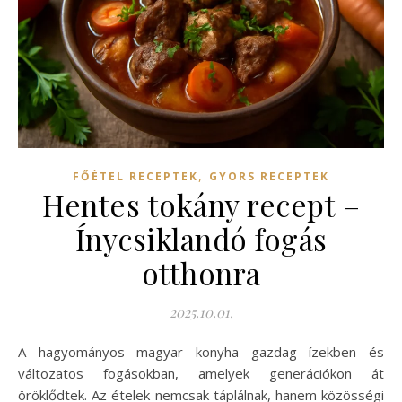
,
FŐÉTEL RECEPTEK
GYORS RECEPTEK
Hentes tokány recept –
Ínycsiklandó fogás
otthonra
2025.10.01.
A hagyományos magyar konyha gazdag ízekben és
változatos fogásokban, amelyek generációkon át
öröklődtek. Az ételek nemcsak táplálnak, hanem közösségi