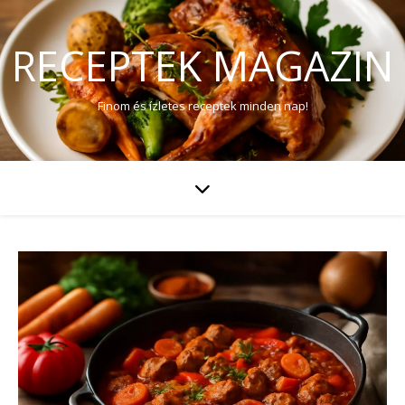
RECEPTEK MAGAZIN
Finom és ízletes receptek minden nap!