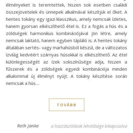
élményeket is teremtettek, hiszen sok esetben családi
összejövetelek és ünnepek alkalmával készítjük el őket. A
hentes tokány egy igazi klasszikus, amely nemcsak ízletes,
hanem gyorsan elkészíthető étel is. Ez a fogás a hús és a
zöldségek harmonikus kombinációjával jön létre, amely
nemcsak laktató, hanem egyben tápláló is. A hentes tokány
általában sertés- vagy marhahúsból készül, de a változatos
ízvilág kedvéért szárnyas húsokkal is elkészíthető. Az étel
különlegességét az ízek sokszínűsége adja, hiszen a
fűszerek és a zöldségek egyedi kombinációja minden
alkalommal új élményt nyújt. A tokány készítése során
nemcsak a hús…
TOVÁBB
Hentes tokány recept – Ínycsiklandó fogás
Roth Janka
a hozzászólások lehetősége kikapcsolva