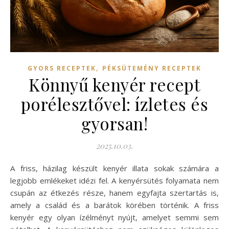
,
GYORS RECEPTEK
PÉKSÜTEMÉNY RECEPTEK
Könnyű kenyér recept
porélesztővel: ízletes és
gyorsan!
2025.10.03.
A friss, házilag készült kenyér illata sokak számára a
legjobb emlékeket idézi fel. A kenyérsütés folyamata nem
csupán az étkezés része, hanem egyfajta szertartás is,
amely a család és a barátok körében történik. A friss
kenyér egy olyan ízélményt nyújt, amelyet semmi sem