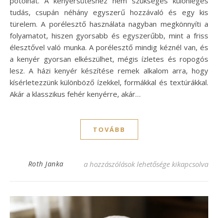
pótolhat. A kenyérsütéshez nem szükséges különleges
tudás, csupán néhány egyszerű hozzávaló és egy kis
türelem. A porélesztő használata nagyban megkönnyíti a
folyamatot, hiszen gyorsabb és egyszerűbb, mint a friss
élesztővel való munka. A porélesztő mindig kéznél van, és
a kenyér gyorsan elkészülhet, mégis ízletes és ropogós
lesz. A házi kenyér készítése remek alkalom arra, hogy
kísérletezzünk különböző ízekkel, formákkal és textúrákkal.
Akár a klasszikus fehér kenyérre, akár…
TOVÁBB
Könnyű kenyér recept porélesztővel: ízlete
Roth Janka
a hozzászólások lehetősége kikapcsolva