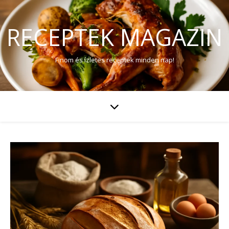
RECEPTEK MAGAZIN
Finom és ízletes receptek minden nap!