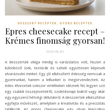
,
DESSZERT RECEPTEK
GYORS RECEPTEK
Epres cheesecake recept –
Krémes finomság gyorsan!
2025.09.30.
A desszertek világa mindig is varázslatos volt, hiszen a
különböző ízek, textúrák és színek együttesen képesek
elvarázsolni minket. Egy jól elkészített édesség nemcsak a
gyomrunkat, hanem a lelkünket is megörvendezteti. Az
édes élvezetek sokszor emlékeket idéznek fel, legyen szó
egy családi összejövetelről, születésnapi buliról vagy akár
egy egyszerű hétvégi délutánról. A desszertek elkészítése
egyfajta művészet, amelyben a kreativitás és a precizitás
találkozik. Az epres cheesecake egy olyan klasszikus