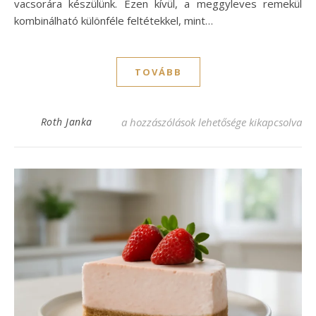
vacsorára készülünk. Ezen kívül, a meggyleves remekül
kombinálható különféle feltétekkel, mint…
TOVÁBB
Frissítő meggyleves recept – könnyen és g
Roth Janka
a hozzászólások lehetősége kikapcsolva