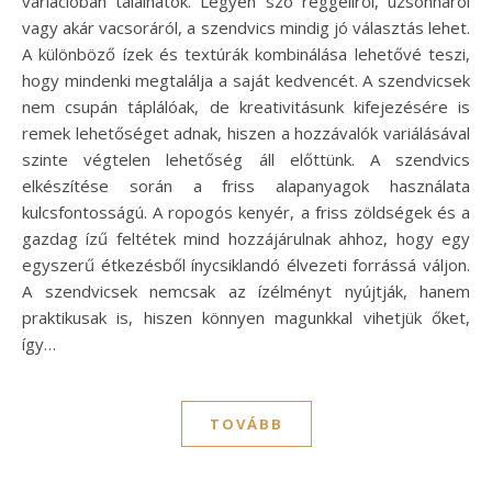
variációban tálalhatók. Legyen szó reggeliről, uzsonnáról
vagy akár vacsoráról, a szendvics mindig jó választás lehet.
A különböző ízek és textúrák kombinálása lehetővé teszi,
hogy mindenki megtalálja a saját kedvencét. A szendvicsek
nem csupán táplálóak, de kreativitásunk kifejezésére is
remek lehetőséget adnak, hiszen a hozzávalók variálásával
szinte végtelen lehetőség áll előttünk. A szendvics
elkészítése során a friss alapanyagok használata
kulcsfontosságú. A ropogós kenyér, a friss zöldségek és a
gazdag ízű feltétek mind hozzájárulnak ahhoz, hogy egy
egyszerű étkezésből ínycsiklandó élvezeti forrássá váljon.
A szendvicsek nemcsak az ízélményt nyújtják, hanem
praktikusak is, hiszen könnyen magunkkal vihetjük őket,
így…
TOVÁBB