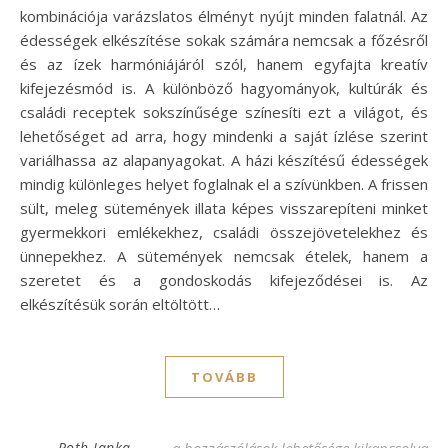
kombinációja varázslatos élményt nyújt minden falatnál. Az
édességek elkészítése sokak számára nemcsak a főzésről
és az ízek harmóniájáról szól, hanem egyfajta kreatív
kifejezésmód is. A különböző hagyományok, kultúrák és
családi receptek sokszínűsége színesíti ezt a világot, és
lehetőséget ad arra, hogy mindenki a saját ízlése szerint
variálhassa az alapanyagokat. A házi készítésű édességek
mindig különleges helyet foglalnak el a szívünkben. A frissen
sült, meleg sütemények illata képes visszarepíteni minket
gyermekkori emlékekhez, családi összejövetelekhez és
ünnepekhez. A sütemények nemcsak ételek, hanem a
szeretet és a gondoskodás kifejeződései is. Az
elkészítésük során eltöltött…
TOVÁBB
Finom forgácsfánk recept – egyszerűen és
Roth Janka
a hozzászólások lehetősége kikapcsolva