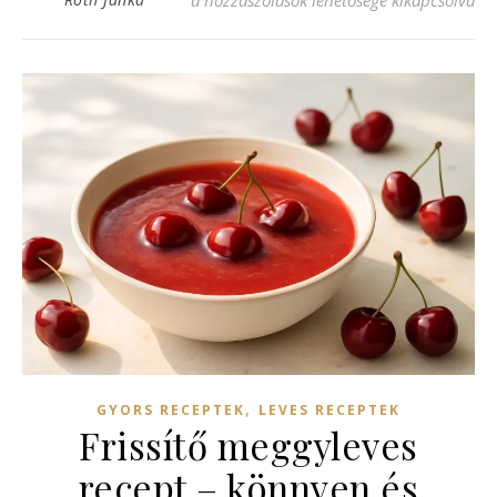
,
GYORS RECEPTEK
LEVES RECEPTEK
Frissítő meggyleves
recept – könnyen és