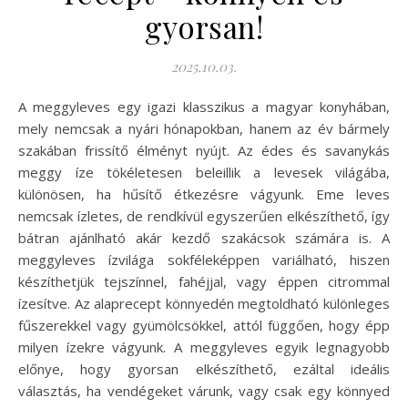
gyorsan!
2025.10.03.
A meggyleves egy igazi klasszikus a magyar konyhában,
mely nemcsak a nyári hónapokban, hanem az év bármely
szakában frissítő élményt nyújt. Az édes és savanykás
meggy íze tökéletesen beleillik a levesek világába,
különösen, ha hűsítő étkezésre vágyunk. Eme leves
nemcsak ízletes, de rendkívül egyszerűen elkészíthető, így
bátran ajánlható akár kezdő szakácsok számára is. A
meggyleves ízvilága sokféleképpen variálható, hiszen
készíthetjük tejszínnel, fahéjjal, vagy éppen citrommal
ízesítve. Az alaprecept könnyedén megtoldható különleges
fűszerekkel vagy gyümölcsökkel, attól függően, hogy épp
milyen ízekre vágyunk. A meggyleves egyik legnagyobb
előnye, hogy gyorsan elkészíthető, ezáltal ideális
választás, ha vendégeket várunk, vagy csak egy könnyed