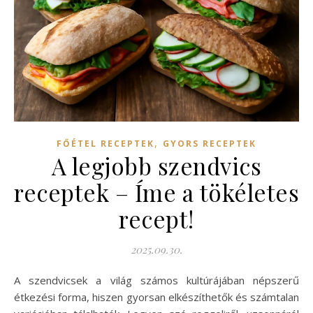
,
FŐÉTEL RECEPTEK
GYORS RECEPTEK
A legjobb szendvics
receptek – Íme a tökéletes
recept!
2025.09.30.
A szendvicsek a világ számos kultúrájában népszerű
étkezési forma, hiszen gyorsan elkészíthetők és számtalan