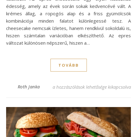
édesség, amely az évek során sokak kedvencévé vált. A
krémes állag, a ropogós alap és a friss gyümölcsök
kombinációja minden falatot különlegessé tesz. A
cheesecake nemcsak ízletes, hanem rendkívül sokoldalú is,
hiszen számtalan variációban elkészíthető. Az epres
változat különösen népszerű, hiszen a…
TOVÁBB
Epres cheesecake recept – Krémes finomsá
Roth Janka
a hozzászólások lehetősége kikapcsolva