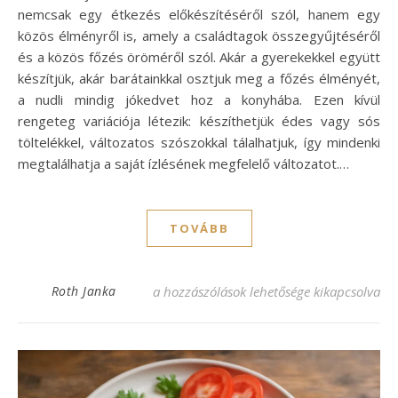
nemcsak egy étkezés előkészítéséről szól, hanem egy
közös élményről is, amely a családtagok összegyűjtéséről
és a közös főzés öröméről szól. Akár a gyerekekkel együtt
készítjük, akár barátainkkal osztjuk meg a főzés élményét,
a nudli mindig jókedvet hoz a konyhába. Ezen kívül
rengeteg variációja létezik: készíthetjük édes vagy sós
töltelékkel, változatos szószokkal tálalhatjuk, így mindenki
megtalálhatja a saját ízlésének megfelelő változatot.…
TOVÁBB
Ínycsiklandó nudli recept, amit mindenki 
Roth Janka
a hozzászólások lehetősége kikapcsolva