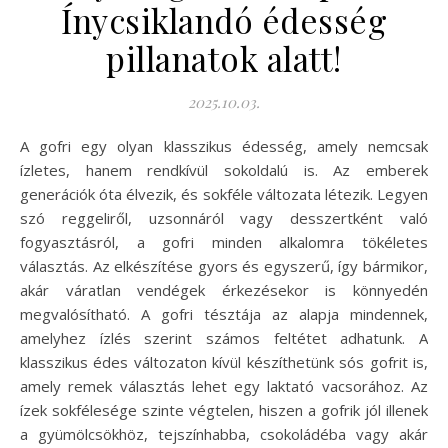
Ínycsiklandó édesség
pillanatok alatt!
2025.10.03.
A gofri egy olyan klasszikus édesség, amely nemcsak
ízletes, hanem rendkívül sokoldalú is. Az emberek
generációk óta élvezik, és sokféle változata létezik. Legyen
szó reggeliről, uzsonnáról vagy desszertként való
fogyasztásról, a gofri minden alkalomra tökéletes
választás. Az elkészítése gyors és egyszerű, így bármikor,
akár váratlan vendégek érkezésekor is könnyedén
megvalósítható. A gofri tésztája az alapja mindennek,
amelyhez ízlés szerint számos feltétet adhatunk. A
klasszikus édes változaton kívül készíthetünk sós gofrit is,
amely remek választás lehet egy laktató vacsorához. Az
ízek sokfélesége szinte végtelen, hiszen a gofrik jól illenek
a gyümölcsökhöz, tejszínhabba, csokoládéba vagy akár