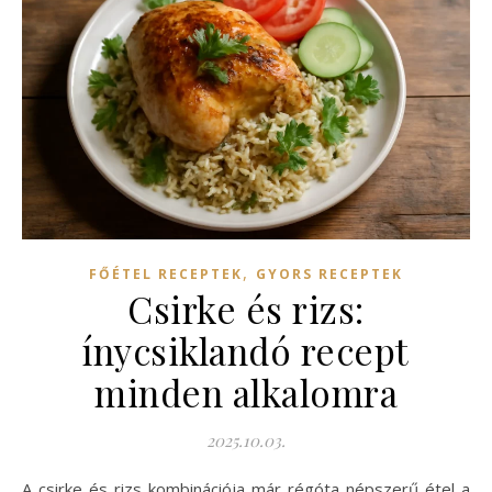
,
FŐÉTEL RECEPTEK
GYORS RECEPTEK
Csirke és rizs:
ínycsiklandó recept
minden alkalomra
2025.10.03.
A csirke és rizs kombinációja már régóta népszerű étel a