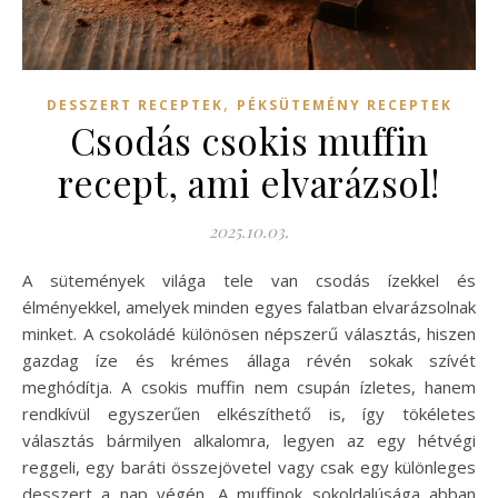
,
DESSZERT RECEPTEK
PÉKSÜTEMÉNY RECEPTEK
Csodás csokis muffin
recept, ami elvarázsol!
2025.10.03.
A sütemények világa tele van csodás ízekkel és
élményekkel, amelyek minden egyes falatban elvarázsolnak
minket. A csokoládé különösen népszerű választás, hiszen
gazdag íze és krémes állaga révén sokak szívét
meghódítja. A csokis muffin nem csupán ízletes, hanem
rendkívül egyszerűen elkészíthető is, így tökéletes
választás bármilyen alkalomra, legyen az egy hétvégi
reggeli, egy baráti összejövetel vagy csak egy különleges
desszert a nap végén. A muffinok sokoldalúsága abban