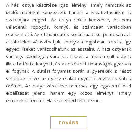
A házi ostya készítése igazi élmény, amely nemcsak az
ízlelőbimbóinkat kényezteti, hanem a kreativitásunkat is
szabadjára engedi. Az ostya sokak kedvence, és nem
véletlenül: ropogós, könnyű, és számtalan variációban
elkészíthető. Az otthoni sütés során ráadásul pontosan azt
a tölteléket választhatjuk, amelyik a legjobban tetszik, így
egyedi ízeket varázsolhatunk az asztalra. A házi ostyának
van egy különleges varázsa, hiszen a frissen sült ostyák
illata betölti a konyhát, és az elkészült finomságok gyorsan
el fogynak. A sütési folyamat során a gyerekek is részt
vehetnek, mivel az egész család együtt élvezheti a sütés
örömét. Az ostya készítése nemcsak egy egyszerű étel
előállítását jelenti, hanem egy közös élményt, amely
emlékeket teremt. Ha szeretnéd felfedezni…
TOVÁBB