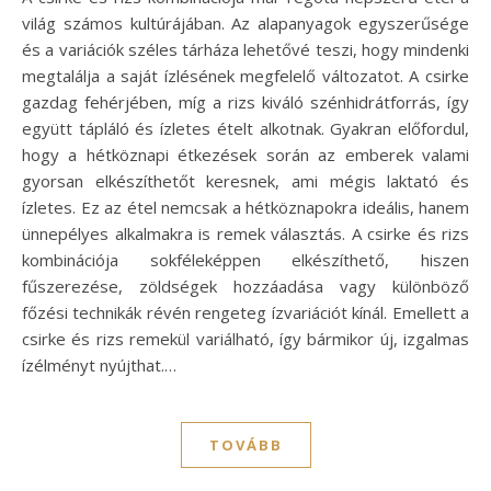
világ számos kultúrájában. Az alapanyagok egyszerűsége
és a variációk széles tárháza lehetővé teszi, hogy mindenki
megtalálja a saját ízlésének megfelelő változatot. A csirke
gazdag fehérjében, míg a rizs kiváló szénhidrátforrás, így
együtt tápláló és ízletes ételt alkotnak. Gyakran előfordul,
hogy a hétköznapi étkezések során az emberek valami
gyorsan elkészíthetőt keresnek, ami mégis laktató és
ízletes. Ez az étel nemcsak a hétköznapokra ideális, hanem
ünnepélyes alkalmakra is remek választás. A csirke és rizs
kombinációja sokféleképpen elkészíthető, hiszen
fűszerezése, zöldségek hozzáadása vagy különböző
főzési technikák révén rengeteg ízvariációt kínál. Emellett a
csirke és rizs remekül variálható, így bármikor új, izgalmas
ízélményt nyújthat.…
TOVÁBB