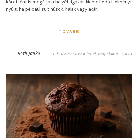
köretként is megállja a helyét, igazán kiemelkedő ízélményt
nyújt, ha például sült húsok, halak vagy akár…
TOVÁBB
Petrezselymes krumpli recept: Ínycsikland
Roth Janka
a hozzászólások lehetősége kikapcsolva