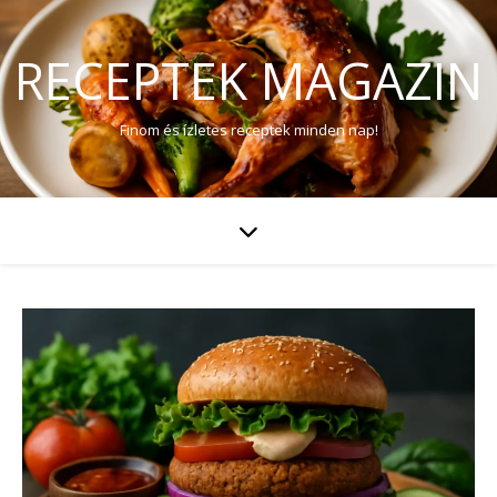
RECEPTEK MAGAZIN
Finom és ízletes receptek minden nap!