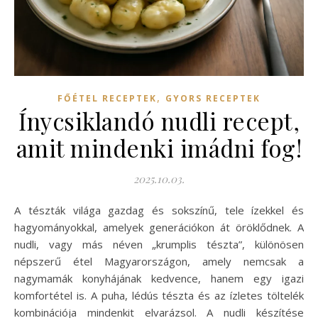
,
FŐÉTEL RECEPTEK
GYORS RECEPTEK
Ínycsiklandó nudli recept,
amit mindenki imádni fog!
2025.10.03.
A tészták világa gazdag és sokszínű, tele ízekkel és
hagyományokkal, amelyek generációkon át öröklődnek. A
nudli, vagy más néven „krumplis tészta”, különösen
népszerű étel Magyarországon, amely nemcsak a
nagymamák konyhájának kedvence, hanem egy igazi
komfortétel is. A puha, lédús tészta és az ízletes töltelék
kombinációja mindenkit elvarázsol. A nudli készítése