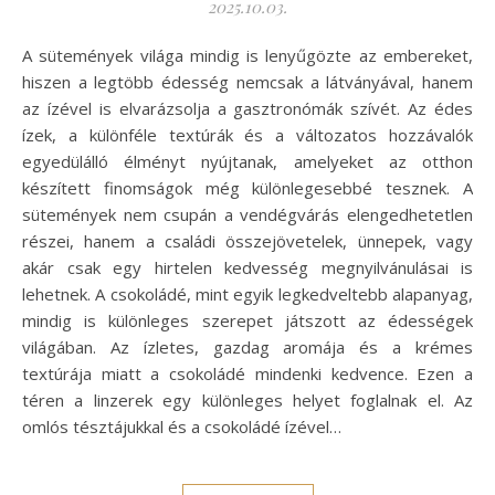
2025.10.03.
A sütemények világa mindig is lenyűgözte az embereket,
hiszen a legtöbb édesség nemcsak a látványával, hanem
az ízével is elvarázsolja a gasztronómák szívét. Az édes
ízek, a különféle textúrák és a változatos hozzávalók
egyedülálló élményt nyújtanak, amelyeket az otthon
készített finomságok még különlegesebbé tesznek. A
sütemények nem csupán a vendégvárás elengedhetetlen
részei, hanem a családi összejövetelek, ünnepek, vagy
akár csak egy hirtelen kedvesség megnyilvánulásai is
lehetnek. A csokoládé, mint egyik legkedveltebb alapanyag,
mindig is különleges szerepet játszott az édességek
világában. Az ízletes, gazdag aromája és a krémes
textúrája miatt a csokoládé mindenki kedvence. Ezen a
téren a linzerek egy különleges helyet foglalnak el. Az
omlós tésztájukkal és a csokoládé ízével…