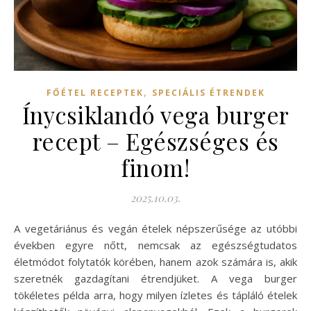
,
FŐÉTEL RECEPTEK
SPECIÁLIS ÉTRENDEK
Ínycsiklandó vega burger
recept – Egészséges és
finom!
2025.10.03.
A vegetáriánus és vegán ételek népszerűsége az utóbbi
években egyre nőtt, nemcsak az egészségtudatos
életmódot folytatók körében, hanem azok számára is, akik
szeretnék gazdagítani étrendjüket. A vega burger
tökéletes példa arra, hogy milyen ízletes és tápláló ételek