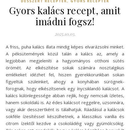
,
DESSZERT RECEPTEK
GYORS RECEPTEK
Gyors kalács recept, amit
imádni fogsz!
2025.10.03.
A friss, puha kalács illata mindig képes elvarázsolni minket.
A péksütemények közül talán a kalács az, amely a
legjobban megjeleníti a hagyományos otthoni sütés
örömét. Az elkészítése sokak számára nosztalgikus
emlékeket idézhet fel, hiszen gyerekkorunkban sokan
figyeltük szüleinket, ahogy a konyhában sürögnek-
forognak, hogy elkészítsenek egy ínycsiklandó kalácsot. A
kalács különlegessége abban rejlik, hogy nemcsak ízletes,
hanem sokoldalú is. Az édes kalácsot reggelire, uzsonnára,
vagy akár desszertként is tálalhatjuk. Ráadásul a kalácsok
sokféle ízesítéssel készülhetnek, a klasszikus vanília és
citrom ízektől kezdve a csokoládéig vagy gyümölcsökig.