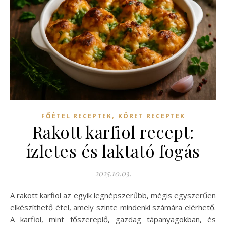
,
FŐÉTEL RECEPTEK
KÖRET RECEPTEK
Rakott karfiol recept:
ízletes és laktató fogás
2025.10.03.
A rakott karfiol az egyik legnépszerűbb, mégis egyszerűen
elkészíthető étel, amely szinte mindenki számára elérhető.
A karfiol, mint főszereplő, gazdag tápanyagokban, és