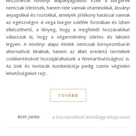
készíthetők növényi alapanyagokból. Ezek a burgerek
nemcsak ízletesek, hanem tele vannak vitaminokkal, ásványi
anyagokkal és rostokkal, amelyek jótékony hatással vannak
az egészségre. A vega burger sokféle formában és ízben
elkészíthető, a lényeg, hogy a megfelelő hozzávalókat
válasszuk ki, hogy a végeredmény ízletes és laktató
legyen. A növényi alapú ételek nemcsak környezetbarát
alternatívát kínálnak, hanem az állati eredetű termékek
csökkentésével hozzájárulhatunk a fenntarthatósághoz is.
Az ízek és textúrák kombinációja pedig szinte végtelen
lehetőségeket rejt…
TOVÁBB
Ínycsiklandó vega burger recept – Egészsé
Roth Janka
a hozzászólások lehetősége kikapcsolva