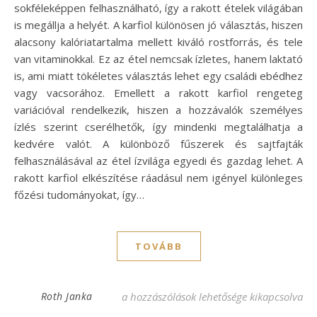
sokféleképpen felhasználható, így a rakott ételek világában
is megállja a helyét. A karfiol különösen jó választás, hiszen
alacsony kalóriatartalma mellett kiváló rostforrás, és tele
van vitaminokkal. Ez az étel nemcsak ízletes, hanem laktató
is, ami miatt tökéletes választás lehet egy családi ebédhez
vagy vacsorához. Emellett a rakott karfiol rengeteg
variációval rendelkezik, hiszen a hozzávalók személyes
ízlés szerint cserélhetők, így mindenki megtalálhatja a
kedvére valót. A különböző fűszerek és sajtfajták
felhasználásával az étel ízvilága egyedi és gazdag lehet. A
rakott karfiol elkészítése ráadásul nem igényel különleges
főzési tudományokat, így…
TOVÁBB
Rakott karfiol recept: ízletes és laktató fo
Roth Janka
a hozzászólások lehetősége kikapcsolva