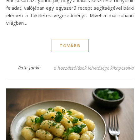
Bár sokan azt gondolják, hogy a kalács készítése bonyolult
feladat, valójában egy egyszerű recept segítségével bárki
elérheti a tökéletes végeredményt. Mivel a mai rohanó
világban…
TOVÁBB
Gyors kalács recept, amit imádni fogsz! b
Roth Janka
a hozzászólások lehetősége kikapcsolva