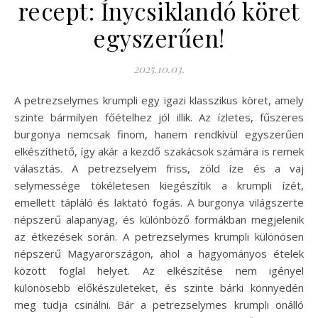
recept: Ínycsiklandó köret
egyszerűen!
2025.10.03.
A petrezselymes krumpli egy igazi klasszikus köret, amely
szinte bármilyen főételhez jól illik. Az ízletes, fűszeres
burgonya nemcsak finom, hanem rendkívül egyszerűen
elkészíthető, így akár a kezdő szakácsok számára is remek
választás. A petrezselyem friss, zöld íze és a vaj
selymessége tökéletesen kiegészítik a krumpli ízét,
emellett tápláló és laktató fogás. A burgonya világszerte
népszerű alapanyag, és különböző formákban megjelenik
az étkezések során. A petrezselymes krumpli különösen
népszerű Magyarországon, ahol a hagyományos ételek
között foglal helyet. Az elkészítése nem igényel
különösebb előkészületeket, és szinte bárki könnyedén
meg tudja csinálni. Bár a petrezselymes krumpli önálló