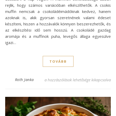
rejlik, hogy számos variációban elkészíthetők. A csokis
muffin nemcsak a csokoládéimádóknak kedvez, hanem
azoknak is, akik gyorsan szeretnének valami édeset
készíteni, hiszen a hozzávalók könnyen beszerezhetők, és
az elkészítési idő sem hosszú. A csokoládé gazdag
aromája és a muffinok puha, levegős állaga egyesülve
igazi…
TOVÁBB
Csodás csokis muffin recept, ami elvarázs
Roth Janka
a hozzászólások lehetősége kikapcsolva