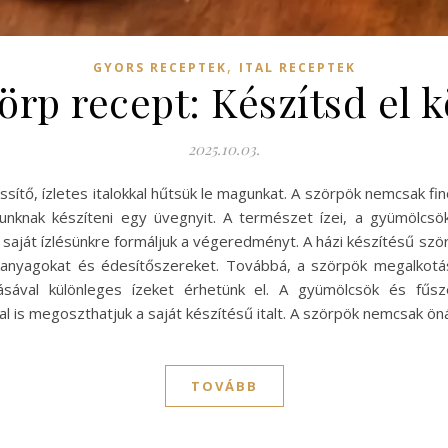
,
GYORS RECEPTEK
ITAL RECEPTEK
zörp recept: Készítsd el
2025.10.03.
ssítő, ízletes italokkal hűtsük le magunkat. A szörpök nemcsak f
unknak készíteni egy üvegnyit. A természet ízei, a gyümölcsök
y saját ízlésünkre formáljuk a végeredményt. A házi készítésű 
ékanyagokat és édesítőszereket. Továbbá, a szörpök megalkotás
lásával különleges ízeket érhetünk el. A gyümölcsök és fűsz
al is megoszthatjuk a saját készítésű italt. A szörpök nemcsak öná
TOVÁBB