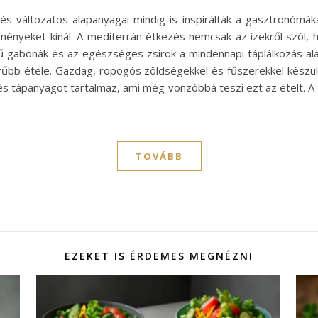
 és változatos alapanyagai mindig is inspirálták a gasztronómá
élményeket kínál. A mediterrán étkezés nemcsak az ízekről szól,
 gabonák és az egészséges zsírok a mindennapi táplálkozás alapj
erűbb étele. Gazdag, ropogós zöldségekkel és fűszerekkel készül,
és tápanyagot tartalmaz, ami még vonzóbbá teszi ezt az ételt. A t
TOVÁBB
EZEKET IS ÉRDEMES MEGNÉZNI