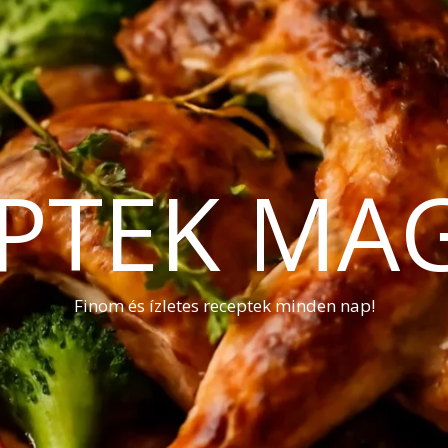
PTEK MA
Finom és ízletes receptek minden nap!