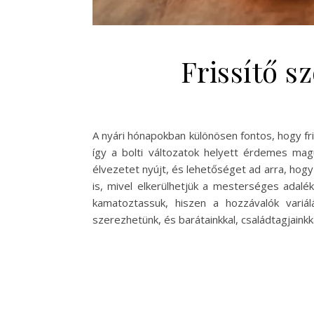
Frissítő s
A nyári hónapokban különösen fontos, hogy fri
így a bolti változatok helyett érdemes mag
élvezetet nyújt, és lehetőséget ad arra, hog
is, mivel elkerülhetjük a mesterséges adal
kamatoztassuk, hiszen a hozzávalók variá
szerezhetünk, és barátainkkal, családtagjainkk