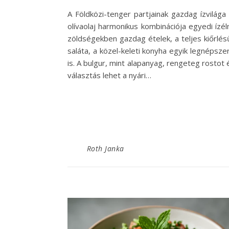
A Földközi-tenger partjainak gazdag ízvilága
olívaolaj harmonikus kombinációja egyedi íz
zöldségekben gazdag ételek, a teljes kiőrlésű
saláta, a közel-keleti konyha egyik legnépsz
is. A bulgur, mint alapanyag, rengeteg rostot 
választás lehet a nyári…
Roth Janka