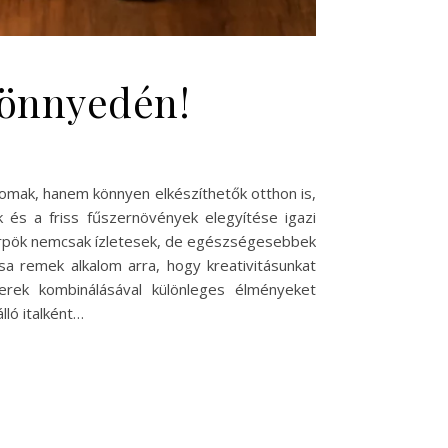
 könnyedén!
inomak, hanem könnyen elkészíthetők otthon is,
 és a friss fűszernövények elegyítése igazi
szörpök nemcsak ízletesek, de egészségesebbek
a remek alkalom arra, hogy kreativitásunkat
erek kombinálásával különleges élményeket
lló italként…