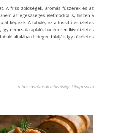
kat. A friss zöldségek, aromás fűszerek és az
 hanem az egészséges életmódról is, hiszen a
át képezik. A tabulé, ez a frissítő és ízletes
 így nemcsak tápláló, hanem rendkívül ízletes
abulé általában hidegen tálalják, így tökéletes
Frissítő tabulé recept: ízek a Földközi-tenger partjáról beje
a hozzászólások lehetősége kikapcsolva