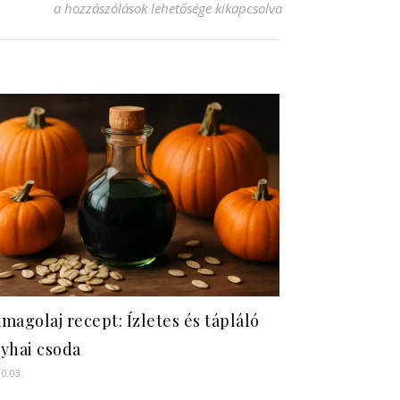
Frissítő szörp recept: Készítsd el könnyedén! bejegyzéshez
a hozzászólások lehetősége kikapcsolva
magolaj recept: Ízletes és tápláló
yhai csoda
10.03.