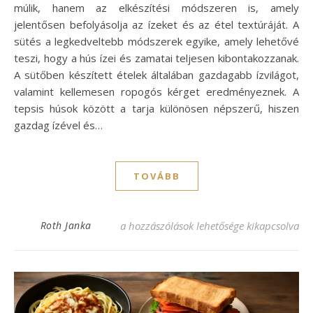
múlik, hanem az elkészítési módszeren is, amely
jelentősen befolyásolja az ízeket és az étel textúráját. A
sütés a legkedveltebb módszerek egyike, amely lehetővé
teszi, hogy a hús ízei és zamatai teljesen kibontakozzanak.
A sütőben készített ételek általában gazdagabb ízvilágot,
valamint kellemesen ropogós kérget eredményeznek. A
tepsis húsok között a tarja különösen népszerű, hiszen
gazdag ízével és…
TOVÁBB
Tepsis tarja recept: ízletes és egyszerű fog
Roth Janka
a hozzászólások lehetősége kikapcsolva