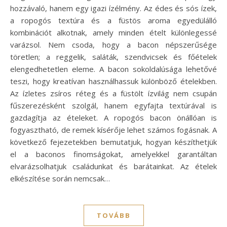
hozzávaló, hanem egy igazi ízélmény. Az édes és sós ízek,
a ropogós textúra és a füstös aroma egyedülálló
kombinációt alkotnak, amely minden ételt különlegessé
varázsol. Nem csoda, hogy a bacon népszerűsége
töretlen; a reggelik, saláták, szendvicsek és főételek
elengedhetetlen eleme. A bacon sokoldalúsága lehetővé
teszi, hogy kreatívan használhassuk különböző ételekben.
Az ízletes zsíros réteg és a füstölt ízvilág nem csupán
fűszerezésként szolgál, hanem egyfajta textúrával is
gazdagítja az ételeket. A ropogós bacon önállóan is
fogyasztható, de remek kísérője lehet számos fogásnak. A
következő fejezetekben bemutatjuk, hogyan készíthetjük
el a baconos finomságokat, amelyekkel garantáltan
elvarázsolhatjuk családunkat és barátainkat. Az ételek
elkészítése során nemcsak…
TOVÁBB