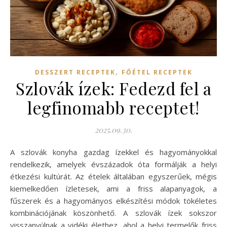
,
DESSZERT RECEPTEK
FŐÉTEL RECEPTEK
Szlovák ízek: Fedezd fel a
legfinomabb receptet!
2025.09.30.
A szlovák konyha gazdag ízekkel és hagyományokkal
rendelkezik, amelyek évszázadok óta formálják a helyi
étkezési kultúrát. Az ételek általában egyszerűek, mégis
kiemelkedően ízletesek, ami a friss alapanyagok, a
fűszerek és a hagyományos elkészítési módok tökéletes
kombinációjának köszönhető. A szlovák ízek sokszor
visszanyúlnak a vidéki élethez, ahol a helyi termelők friss