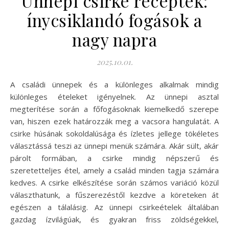
Ünnepi csirke receptek:
ínycsiklandó fogások a
nagy napra
2025.10.01.
A családi ünnepek és a különleges alkalmak mindig
különleges ételeket igényelnek. Az ünnepi asztal
megterítése során a főfogásoknak kiemelkedő szerepe
van, hiszen ezek határozzák meg a vacsora hangulatát. A
csirke húsának sokoldalúsága és ízletes jellege tökéletes
választássá teszi az ünnepi menük számára. Akár sült, akár
párolt formában, a csirke mindig népszerű és
szeretetteljes étel, amely a család minden tagja számára
kedves. A csirke elkészítése során számos variáció közül
választhatunk, a fűszerezéstől kezdve a köreteken át
egészen a tálalásig. Az ünnepi csirkeételek általában
gazdag ízvilágúak, és gyakran friss zöldségekkel,