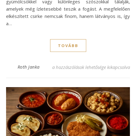
gyümölcsökkel vagy különleges szószokkal tálalják,
amelyek még ízletesebbé teszik a fogást. A megfelelően
elkészített csirke nemcsak finom, hanem látványos is, így
a…
TOVÁBB
Ünnepi csirke receptek: ínycsiklandó fog
Roth Janka
a hozzászólások lehetősége kikapcsolva