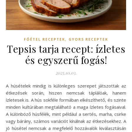
,
FŐÉTEL RECEPTEK
GYORS RECEPTEK
Tepsis tarja recept: ízletes
és egyszerű fogás!
2025.10.03.
A húsételek mindig is különleges szerepet játszottak az
étkezések során, hiszen nemcsak táplálóak, hanem
ízletesek is. A hús sokféle formában elkészíthető, és szinte
minden kultúrában megtalálható a maga ízletes fogásaival.
A különböző húsfélék, mint például a sertés, marha, csirke
vagy bárány, számos variációt kínálnak az étkezésekhez. A
jó húsétel nemcsak a megfelelő hozzávalók kiválasztásán