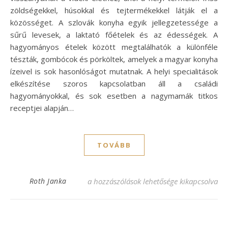
zöldségekkel, húsokkal és tejtermékekkel látják el a
közösséget. A szlovák konyha egyik jellegzetessége a
sűrű levesek, a laktató főételek és az édességek. A
hagyományos ételek között megtalálhatók a különféle
tészták, gombócok és pörköltek, amelyek a magyar konyha
ízeivel is sok hasonlóságot mutatnak. A helyi specialitások
elkészítése szoros kapcsolatban áll a családi
hagyományokkal, és sok esetben a nagymamák titkos
receptjei alapján…
TOVÁBB
Szlovák ízek: Fedezd fel a legfinomabb rec
Roth Janka
a hozzászólások lehetősége kikapcsolva