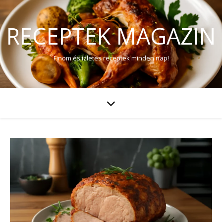
RECEPTEK MAGAZIN
Finom és ízletes receptek minden nap!