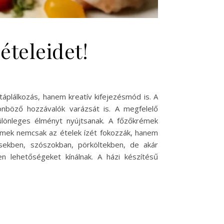
ételeidet!
áplálkozás, hanem kreatív kifejezésmód is. A
önböző hozzávalók varázsát is. A megfelelő
ülönleges élményt nyújtsanak. A főzőkrémek
rémek nemcsak az ételek ízét fokozzák, hanem
esekben, szószokban, pörköltekben, de akár
en lehetőségeket kínálnak. A házi készítésű