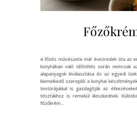
Főzőkrém 
A főzés művészete már évezredek óta az embe
konyhában való időtöltés során nemcsak az
alapanyagok kiválasztása és az egyedi íze
kiemelkedő szereplői a konyhai készítmények
textúrájukkal is gazdagítják az étkezések
tésztákhoz is remekül illeszkednek. Különb
főzőkrém…