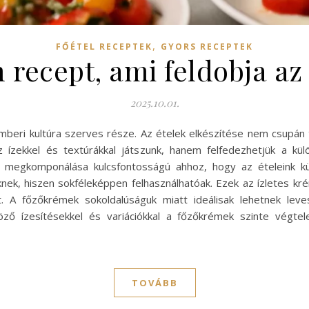
,
FŐÉTEL RECEPTEK
GYORS RECEPTEK
recept, ami feldobja az 
2025.10.01.
ri kultúra szerves része. Az ételek elkészítése nem csupán t
 ízekkel és textúrákkal játszunk, hanem felfedezhetjük a kül
k megkomponálása kulcsfontosságú ahhoz, hogy az ételeink k
nek, hiszen sokféleképpen felhasználhatóak. Ezek az ízletes k
et. A főzőkrémek sokoldalúságuk miatt ideálisak lehetnek lev
öző ízesítésekkel és variációkkal a főzőkrémek szinte végtel
TOVÁBB