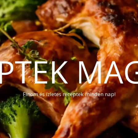
PTEK MA
Finom és ízletes receptek minden nap!