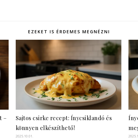
EZEKET IS ÉRDEMES MEGNÉZNI
t –
Sajtos csirke recept: Ínycsiklandó és
Íny
könnyen elkészíthető!
meg
2025.10.01.
2025.