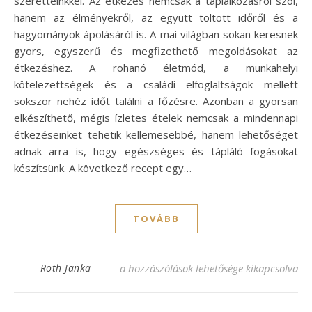
szeretteinkkel. Az étkezés nemcsak a táplálkozásról szól,
hanem az élményekről, az együtt töltött időről és a
hagyományok ápolásáról is. A mai világban sokan keresnek
gyors, egyszerű és megfizethető megoldásokat az
étkezéshez. A rohanó életmód, a munkahelyi
kötelezettségek és a családi elfoglaltságok mellett
sokszor nehéz időt találni a főzésre. Azonban a gyorsan
elkészíthető, mégis ízletes ételek nemcsak a mindennapi
étkezéseinket tehetik kellemesebbé, hanem lehetőséget
adnak arra is, hogy egészséges és tápláló fogásokat
készítsünk. A következő recept egy…
TOVÁBB
Gyors és olcsó receptek: egyszerű és finom
Roth Janka
a hozzászólások lehetősége kikapcsolva