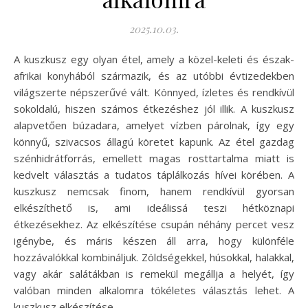
2025.10.03.
A kuszkusz egy olyan étel, amely a közel-keleti és észak-
afrikai konyhából származik, és az utóbbi évtizedekben
világszerte népszerűvé vált. Könnyed, ízletes és rendkívül
sokoldalú, hiszen számos étkezéshez jól illik. A kuszkusz
alapvetően búzadara, amelyet vízben párolnak, így egy
könnyű, szivacsos állagú köretet kapunk. Az étel gazdag
szénhidrátforrás, emellett magas rosttartalma miatt is
kedvelt választás a tudatos táplálkozás hívei körében. A
kuszkusz nemcsak finom, hanem rendkívül gyorsan
elkészíthető is, ami ideálissá teszi hétköznapi
étkezésekhez. Az elkészítése csupán néhány percet vesz
igénybe, és máris készen áll arra, hogy különféle
hozzávalókkal kombináljuk. Zöldségekkel, húsokkal, halakkal,
vagy akár salátákban is remekül megállja a helyét, így
valóban minden alkalomra tökéletes választás lehet. A
kuszkusz elkészítése…