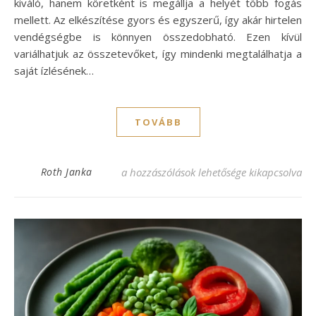
kiváló, hanem köretként is megállja a helyét több fogás
mellett. Az elkészítése gyors és egyszerű, így akár hirtelen
vendégségbe is könnyen összedobható. Ezen kívül
variálhatjuk az összetevőket, így mindenki megtalálhatja a
saját ízlésének…
TOVÁBB
Római saláta recept, ami elvarázsol minde
Roth Janka
a hozzászólások lehetősége kikapcsolva