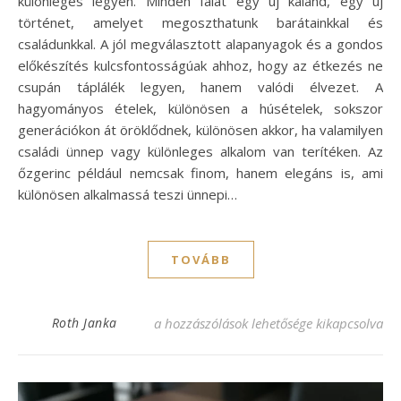
különleges legyen. Minden falat egy új kaland, egy új
történet, amelyet megoszthatunk barátainkkal és
családunkkal. A jól megválasztott alapanyagok és a gondos
előkészítés kulcsfontosságúak ahhoz, hogy az étkezés ne
csupán táplálék legyen, hanem valódi élvezet. A
hagyományos ételek, különösen a húsételek, sokszor
generációkon át öröklődnek, különösen akkor, ha valamilyen
családi ünnep vagy különleges alkalom van terítéken. Az
őzgerinc például nemcsak finom, hanem elegáns is, ami
különösen alkalmassá teszi ünnepi…
TOVÁBB
Sült őzgerinc recept – Ínycsiklandó fogás
Roth Janka
a hozzászólások lehetősége kikapcsolva