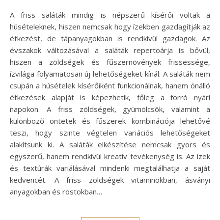
A friss saláták mindig is népszerű kísérői voltak a
húsételeknek, hiszen nemcsak hogy ízekben gazdagítják az
étkezést, de tápanyagokban is rendkívül gazdagok. Az
évszakok változásával a saláták repertoárja is bővül,
hiszen a zöldségek és fűszernövények frissessége,
ízvilága folyamatosan új lehetőségeket kínál. A saláták nem
csupán a húsételek kísérőiként funkcionálnak, hanem önálló
étkezések alapját is képezhetik, főleg a forró nyári
napokon. A friss zöldségek, gyümölcsök, valamint a
különböző öntetek és fűszerek kombinációja lehetővé
teszi, hogy szinte végtelen variációs lehetőségeket
alakítsunk ki. A saláták elkészítése nemcsak gyors és
egyszerű, hanem rendkívül kreatív tevékenység is. Az ízek
és textúrák variálásával mindenki megtalálhatja a saját
kedvencét. A friss zöldségek vitaminokban, ásványi
anyagokban és rostokban…