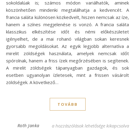
sokoldalúak is; számos módon variálhatók, aminek
köszönhetően mindenki megtalálhatja a kedvencét. A
francia saláta különösen közkedvelt, hiszen nemcsak az íze,
hanem a színes megjelenése is vonzó. A francia saláta
klasszikus elkészítése időt és némi előkészületet
igényelhet, de a mai rohanó világban sokan keresnek
gyorsabb megoldásokat. Az egyik legjobb alternatíva a
mirelit zöldségek használata, amelyek nemcsak időt
spórolnak, hanem a friss ízek megőrzésében is segítenek.
A mirelit zöldségek tápanyagban gazdagok, és sok
esetben ugyanolyan ízletesek, mint a frissen vásárolt
zöldségek. A következő…
TOVÁBB
Franciasaláta recept mirelitből: Gyors és 
Roth Janka
a hozzászólások lehetősége kikapcsolva