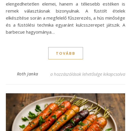
elengedhetetlen elemei, hanem a téliesebb estéken is
remek választásnak bizonyulnak. A füstölt ételek
elkészítése során a megfelelő fűszerezés, a hús minősége
és a füstölési technika egyaránt kulcsszerepet játszik. A
barbecue hagyománya…
TOVÁBB
Füstölt ízek: Igazi BBQ recept, amit imádn
Roth Janka
a hozzászólások lehetősége kikapcsolva