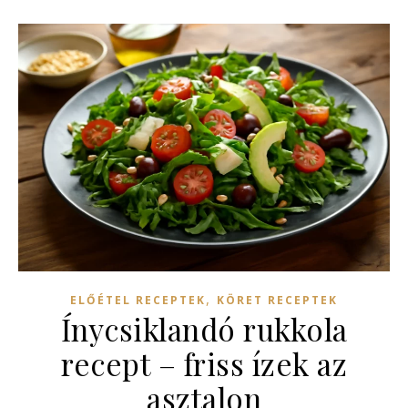
,
ELŐÉTEL RECEPTEK
KÖRET RECEPTEK
Ínycsiklandó rukkola
recept – friss ízek az
asztalon