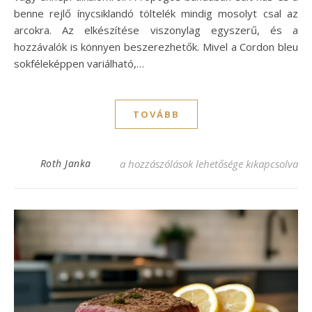
benne rejlő ínycsiklandó töltelék mindig mosolyt csal az
arcokra. Az elkészítése viszonylag egyszerű, és a
hozzávalók is könnyen beszerezhetők. Mivel a Cordon bleu
sokféleképpen variálható,…
TOVÁBB
Cordon bleu karaj recept – ínycsiklandó f
Roth Janka
a hozzászólások lehetősége kikapcsolva