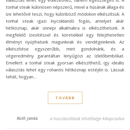
tonhal steak különösen népszerű, mivel a húsának állaga és
íze lehetővé teszi, hogy különböző módokon elkészítsük. A
tonhal steak igazi ínycsiklandó fogás, amelyet akár
hétköznap, akár ünnepi alkalmakra is elkészíthetünk. A
megfelelő ízesítéssel és köretekkel egy felejthetetlen
élményt nyújthatunk magunknak és vendégeinknek. Az
elkészítése egyszerűbb, mint gondolnánk, és a
végeredmény garantáltan lenyűgözi az ízlelőbimbókat.
Emellett a tonhal steak gyorsan elkészíthető, így ideális
választás lehet egy rohanós hétköznap estéjén is. Lássuk
tehát, hogyan…
TOVÁBB
Vörös tonhal steak recept: ínycsiklandó f
Roth Janka
a hozzászólások lehetősége kikapcsolva