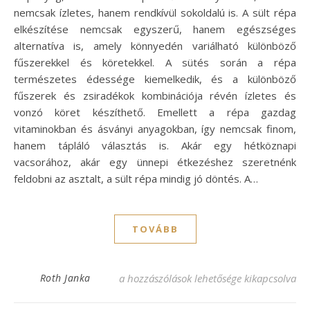
nemcsak ízletes, hanem rendkívül sokoldalú is. A sült répa
elkészítése nemcsak egyszerű, hanem egészséges
alternatíva is, amely könnyedén variálható különböző
fűszerekkel és köretekkel. A sütés során a répa
természetes édessége kiemelkedik, és a különböző
fűszerek és zsiradékok kombinációja révén ízletes és
vonzó köret készíthető. Emellett a répa gazdag
vitaminokban és ásványi anyagokban, így nemcsak finom,
hanem tápláló választás is. Akár egy hétköznapi
vacsorához, akár egy ünnepi étkezéshez szeretnénk
feldobni az asztalt, a sült répa mindig jó döntés. A…
TOVÁBB
Sült répa recept: Egyszerű és ízletes köre
Roth Janka
a hozzászólások lehetősége kikapcsolva