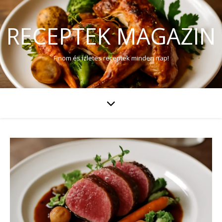
RECEPTEK MAGAZIN
Finom és ízletes receptek minden nap!