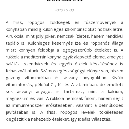
2025.10.03.
A friss, ropogós zöldségek és fűszernövények a
konyhában mindig különleges ízkombinációkat hoznak létre.
A rukkola, mint jolly joker, nemcsak ízletes, hanem rendkívül
tápláló is. Különleges kesernyés íze és roppanós állaga
miatt könnyen feldobja a legegyszerűbb ételeket is. A
rukkola a mediterrán konyha egyik alapvető eleme, amelyet
saláták, szendvicsek és egyéb ételek készítéséhez is
felhasználhatunk. Számos egészségügyi előnye van, hiszen
gazdag vitaminokban és ásványi anyagokban. Kiváló
vitaminforrás, például C-, K- és A-vitaminban, de emellett
sok ásványi anyagot is tartalmaz, mint a kalcium,
magnézium és vas. A rukkola nemcsak finom, hanem segít
az immunrendszer erősítésében, valamint a bélműködés
javításában is. A friss, ropogós levelek tökéletesen
kiegészítik a nehezebb ételeket, így ideális választás…