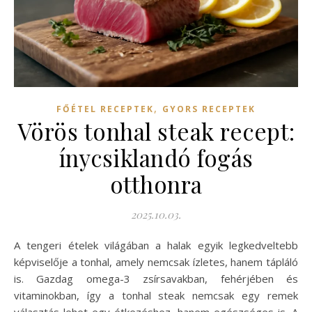
,
FŐÉTEL RECEPTEK
GYORS RECEPTEK
Vörös tonhal steak recept:
ínycsiklandó fogás
otthonra
2025.10.03.
A tengeri ételek világában a halak egyik legkedveltebb
képviselője a tonhal, amely nemcsak ízletes, hanem tápláló
is. Gazdag omega-3 zsírsavakban, fehérjében és
vitaminokban, így a tonhal steak nemcsak egy remek
választás lehet egy étkezéshez, hanem egészséges is. A