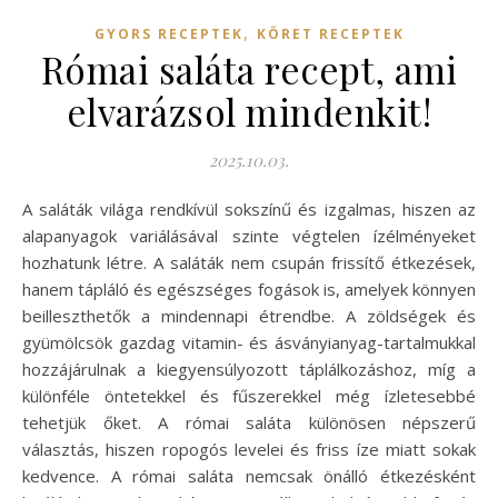
,
GYORS RECEPTEK
KÖRET RECEPTEK
Római saláta recept, ami
elvarázsol mindenkit!
2025.10.03.
A saláták világa rendkívül sokszínű és izgalmas, hiszen az
alapanyagok variálásával szinte végtelen ízélményeket
hozhatunk létre. A saláták nem csupán frissítő étkezések,
hanem tápláló és egészséges fogások is, amelyek könnyen
beilleszthetők a mindennapi étrendbe. A zöldségek és
gyümölcsök gazdag vitamin- és ásványianyag-tartalmukkal
hozzájárulnak a kiegyensúlyozott táplálkozáshoz, míg a
különféle öntetekkel és fűszerekkel még ízletesebbé
tehetjük őket. A római saláta különösen népszerű
választás, hiszen ropogós levelei és friss íze miatt sokak
kedvence. A római saláta nemcsak önálló étkezésként