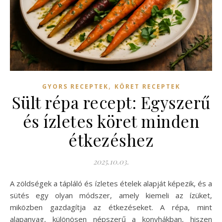
,
GYORS RECEPTEK
KÖRET RECEPTEK
Sült répa recept: Egyszerű
és ízletes köret minden
étkezéshez
2025.10.03.
A zöldségek a tápláló és ízletes ételek alapját képezik, és a
sütés egy olyan módszer, amely kiemeli az ízüket,
miközben gazdagítja az étkezéseket. A répa, mint
alapanyag, különösen népszerű a konyhákban, hiszen