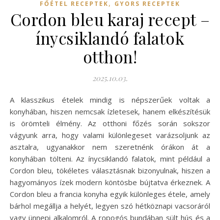
,
FŐÉTEL RECEPTEK
GYORS RECEPTEK
Cordon bleu karaj recept –
ínycsiklandó falatok
otthon!
2025.10.03.
A klasszikus ételek mindig is népszerűek voltak a
konyhában, hiszen nemcsak ízletesek, hanem elkészítésük
is örömteli élmény. Az otthoni főzés során sokszor
vágyunk arra, hogy valami különlegeset varázsoljunk az
asztalra, ugyanakkor nem szeretnénk órákon át a
konyhában tölteni. Az ínycsiklandó falatok, mint például a
Cordon bleu, tökéletes választásnak bizonyulnak, hiszen a
hagyományos ízek modern köntösbe bújtatva érkeznek. A
Cordon bleu a francia konyha egyik különleges étele, amely
bárhol megállja a helyét, legyen szó hétköznapi vacsoráról
vagy ünnepi alkalomról. A ropogós bundában sült hús és a