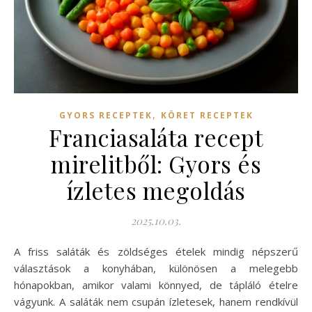
,
GYORS RECEPTEK
KÖRET RECEPTEK
Franciasaláta recept
mirelitből: Gyors és
ízletes megoldás
2025.10.03.
A friss saláták és zöldséges ételek mindig népszerű
választások a konyhában, különösen a melegebb
hónapokban, amikor valami könnyed, de tápláló ételre
vágyunk. A saláták nem csupán ízletesek, hanem rendkívül