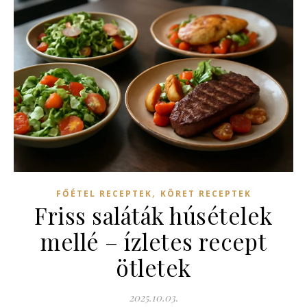
,
FŐÉTEL RECEPTEK
KÖRET RECEPTEK
Friss saláták húsételek
mellé – ízletes recept
ötletek
2025.10.03.