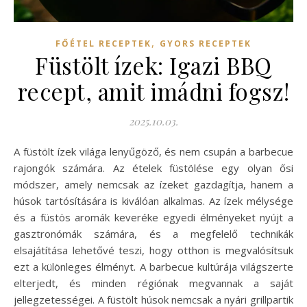
,
FŐÉTEL RECEPTEK
GYORS RECEPTEK
Füstölt ízek: Igazi BBQ
recept, amit imádni fogsz!
2025.10.03.
A füstölt ízek világa lenyűgöző, és nem csupán a barbecue
rajongók számára. Az ételek füstölése egy olyan ősi
módszer, amely nemcsak az ízeket gazdagítja, hanem a
húsok tartósítására is kiválóan alkalmas. Az ízek mélysége
és a füstös aromák keveréke egyedi élményeket nyújt a
gasztronómák számára, és a megfelelő technikák
elsajátítása lehetővé teszi, hogy otthon is megvalósítsuk
ezt a különleges élményt. A barbecue kultúrája világszerte
elterjedt, és minden régiónak megvannak a saját
jellegzetességei. A füstölt húsok nemcsak a nyári grillpartik