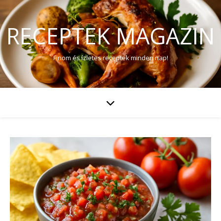
RECEPTEK MAGAZIN
Finom és ízletes receptek minden nap!