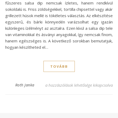
fűszeres salsa dip nemcsak ízletes, hanem rendkívül
sokoldalú is. Friss zöldségekkel, tortilla chipsettel vagy akár
grillezett húsok mellé is tökéletes választás. Az elkészítése
egyszerű, és bárki könnyedén varázsolhat egy igazán
különleges ízélményt az asztalra. Ezen kívül a salsa dip tele
van vitaminokkal és ásványi anyagokkal, így nemcsak finom,
hanem egészséges is. A következő sorokban bemutatjuk,
hogyan készítheted el…
TOVÁBB
Fűszeres salsa dip recept, ami feldobja az
Roth Janka
a hozzászólások lehetősége kikapcsolva