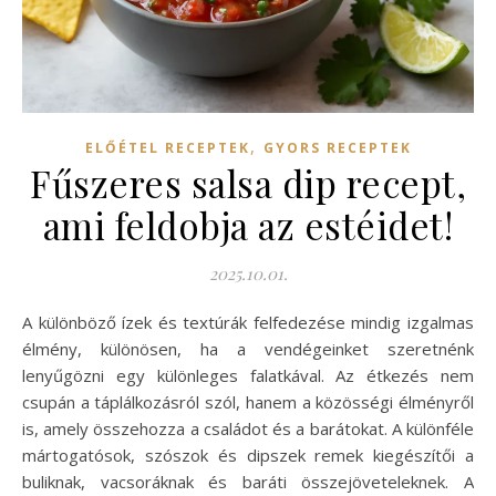
,
ELŐÉTEL RECEPTEK
GYORS RECEPTEK
Fűszeres salsa dip recept,
ami feldobja az estéidet!
2025.10.01.
A különböző ízek és textúrák felfedezése mindig izgalmas
élmény, különösen, ha a vendégeinket szeretnénk
lenyűgözni egy különleges falatkával. Az étkezés nem
csupán a táplálkozásról szól, hanem a közösségi élményről
is, amely összehozza a családot és a barátokat. A különféle
mártogatósok, szószok és dipszek remek kiegészítői a
buliknak, vacsoráknak és baráti összejöveteleknek. A