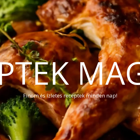
PTEK MA
Finom és ízletes receptek minden nap!