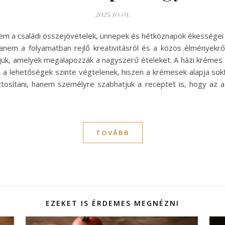
2025.10.01.
nem a családi összejövetelek, ünnepek és hétköznapok ékességei
em a folyamatban rejlő kreativitásról és a közös élményekről
etjük, amelyek megalapozzák a nagyszerű ételeket. A házi kréme
 a lehetőségek szinte végtelenek, hiszen a krémesek alapja sokfél
osítani, hanem személyre szabhatjuk a receptet is, hogy az a l
TOVÁBB
EZEKET IS ÉRDEMES MEGNÉZNI