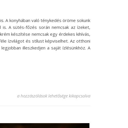
 is. A konyhában való ténykedés öröme sokunk
 is. A sütés-főzés során nemcsak az ízeket,
s krém készítése nemcsak egy érdekes kihívás,
e ízvilágot és stílust képviselhet. Az otthoni
egjobban illeszkedjen a saját ízlésünkhöz. A
Házi krémes krém recept – Egyszerű és ízletes! bejegyzéshez
a hozzászólások lehetősége kikapcsolva