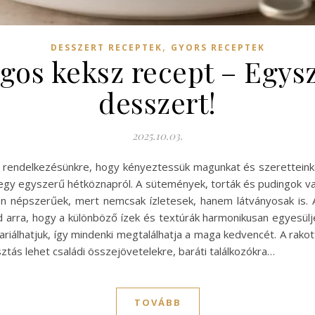
,
DESSZERT RECEPTEK
GYORS RECEPTEK
gos keksz recept – Egys
desszert!
2025.10.03.
 rendelkezésünkre, hogy kényeztessük magunkat és szeretteinke
 egy egyszerű hétköznapról. A sütemények, torták és pudingok v
n népszerűek, mert nemcsak ízletesek, hanem látványosak is. A
 arra, hogy a különböző ízek és textúrák harmonikusan egyesüljen
variálhatjuk, így mindenki megtalálhatja a maga kedvencét. A rak
tás lehet családi összejövetelekre, baráti találkozókra…
TOVÁBB