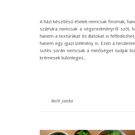
A házi készítésű ételek nemcsak finomak, ha
számára nemcsak a végeredményről szól, han
hanem a textúrákat és illatokat is felfedezh
hanem egy igazi ízélmény is. Ezen a területen
sütés során nemcsak a minőséget tudjuk bizt
krémesek különleges…
Roth Janka