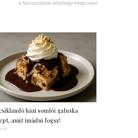
Diós csokis torta recept – Az ízek tökéletes harmóniája! bej
a hozzászólások lehetősége kikapcsolva
csiklandó házi somlói galuska
ept, amit imádni fogsz!
10.03.