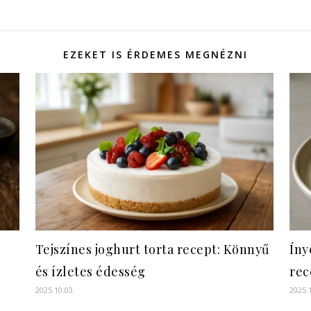
EZEKET IS ÉRDEMES MEGNÉZNI
Tejszínes joghurt torta recept: Könnyű
Íny
és ízletes édesség
rec
2025.10.03.
2025.