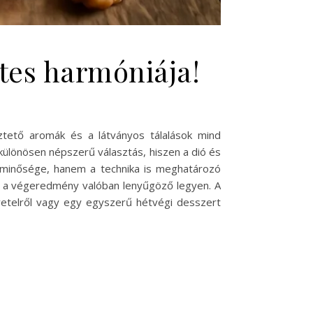
etes harmóniája!
ztető aromák és a látványos tálalások mind
különösen népszerű választás, hiszen a dió és
k minősége, hanem a technika is meghatározó
gy a végeredmény valóban lenyűgöző legyen. A
jövetelről vagy egy egyszerű hétvégi desszert