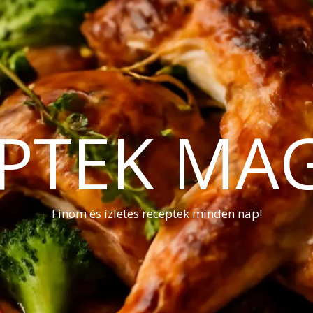
PTEK MA
Finom és ízletes receptek minden nap!