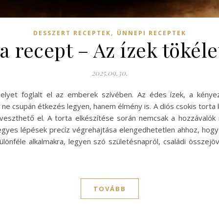
,
DESSZERT RECEPTEK
ÜNNEPI RECEPTEK
ta recept – Az ízek tökél
2025.09.30.
helyet foglalt el az emberek szívében. Az édes ízek, a kénye
e csupán étkezés legyen, hanem élmény is. A diós csokis torta 
veszthető el. A torta elkészítése során nemcsak a hozzávaló
 egyes lépések precíz végrehajtása elengedhetetlen ahhoz, ho
különféle alkalmakra, legyen szó születésnapról, családi össze
TOVÁBB