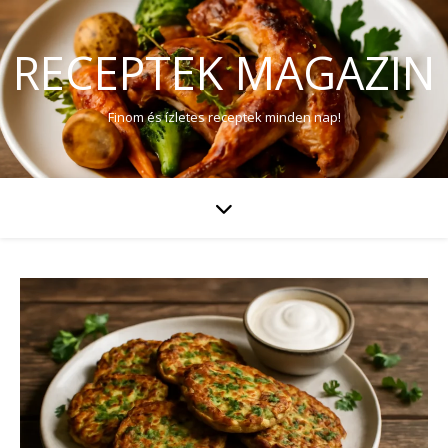
RECEPTEK MAGAZIN
Finom és ízletes receptek minden nap!