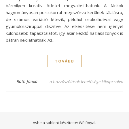
bármilyen kreatív ötletet megvalósíthatunk. A fánkok
hagyományosan porcukorral megszórva kerülnek tálalásra,
de számos variáció létezik, például csokoládéval vagy
gyümölcssziruppal díszítve. Az elkészítése nem igényel
különösebb tapasztalatot, így akár kezdő háziasszonyok is
bátran nekiláthatnak. Az…
TOVÁBB
Csörögefánk recept – Készítsd el otthon e
Roth Janka
a hozzászólások lehetősége kikapcsolva
Ashe a sablont készítette:
WP Royal
.