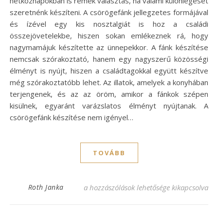
hétköznapokban is remek választás, ha valami különlegeset
szeretnénk készíteni. A csörögefánk jellegzetes formájával
és ízével egy kis nosztalgiát is hoz a családi
összejövetelekbe, hiszen sokan emlékeznek rá, hogy
nagymamájuk készítette az ünnepekkor. A fánk készítése
nemcsak szórakoztató, hanem egy nagyszerű közösségi
élményt is nyújt, hiszen a családtagokkal együtt készítve
még szórakoztatóbb lehet. Az illatok, amelyek a konyhában
terjengenek, és az az öröm, amikor a fánkok szépen
kisülnek, egyaránt varázslatos élményt nyújtanak. A
csörögefánk készítése nem igényel…
TOVÁBB
Ropogós csörögefánk recept – egyszerű és
Roth Janka
a hozzászólások lehetősége kikapcsolva