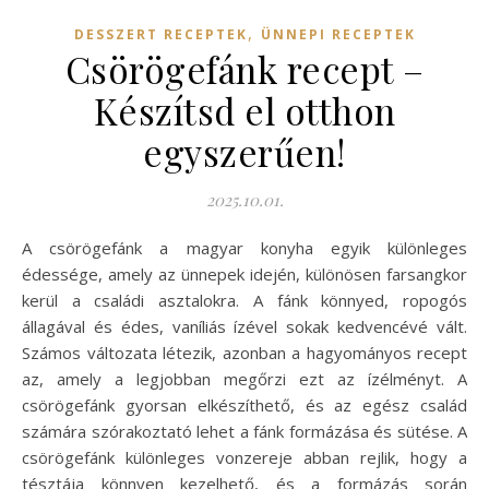
,
DESSZERT RECEPTEK
ÜNNEPI RECEPTEK
Csörögefánk recept –
Készítsd el otthon
egyszerűen!
2025.10.01.
A csörögefánk a magyar konyha egyik különleges
édessége, amely az ünnepek idején, különösen farsangkor
kerül a családi asztalokra. A fánk könnyed, ropogós
állagával és édes, vaníliás ízével sokak kedvencévé vált.
Számos változata létezik, azonban a hagyományos recept
az, amely a legjobban megőrzi ezt az ízélményt. A
csörögefánk gyorsan elkészíthető, és az egész család
számára szórakoztató lehet a fánk formázása és sütése. A
csörögefánk különleges vonzereje abban rejlik, hogy a
tésztája könnyen kezelhető, és a formázás során