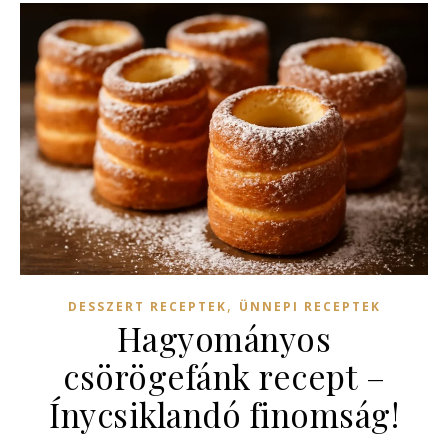
,
DESSZERT RECEPTEK
ÜNNEPI RECEPTEK
Hagyományos
csörögefánk recept –
Ínycsiklandó finomság!