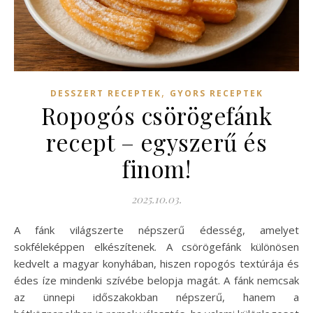
,
DESSZERT RECEPTEK
GYORS RECEPTEK
Ropogós csörögefánk
recept – egyszerű és
finom!
2025.10.03.
A fánk világszerte népszerű édesség, amelyet
sokféleképpen elkészítenek. A csörögefánk különösen
kedvelt a magyar konyhában, hiszen ropogós textúrája és
édes íze mindenki szívébe belopja magát. A fánk nemcsak
az ünnepi időszakokban népszerű, hanem a