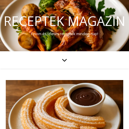
RECEPTEK MAGAZIN
Finom és ízletes receptek minden nap!