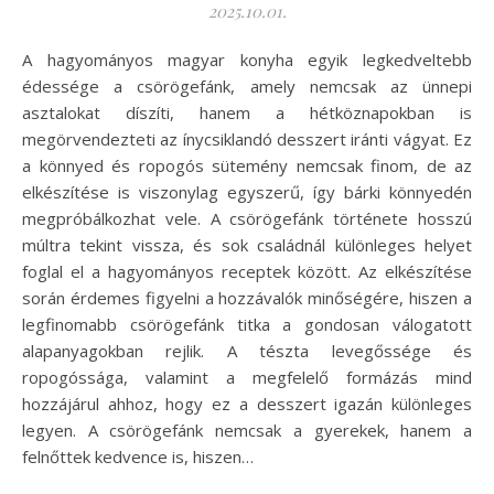
2025.10.01.
A hagyományos magyar konyha egyik legkedveltebb
édessége a csörögefánk, amely nemcsak az ünnepi
asztalokat díszíti, hanem a hétköznapokban is
megörvendezteti az ínycsiklandó desszert iránti vágyat. Ez
a könnyed és ropogós sütemény nemcsak finom, de az
elkészítése is viszonylag egyszerű, így bárki könnyedén
megpróbálkozhat vele. A csörögefánk története hosszú
múltra tekint vissza, és sok családnál különleges helyet
foglal el a hagyományos receptek között. Az elkészítése
során érdemes figyelni a hozzávalók minőségére, hiszen a
legfinomabb csörögefánk titka a gondosan válogatott
alapanyagokban rejlik. A tészta levegőssége és
ropogóssága, valamint a megfelelő formázás mind
hozzájárul ahhoz, hogy ez a desszert igazán különleges
legyen. A csörögefánk nemcsak a gyerekek, hanem a
felnőttek kedvence is, hiszen…