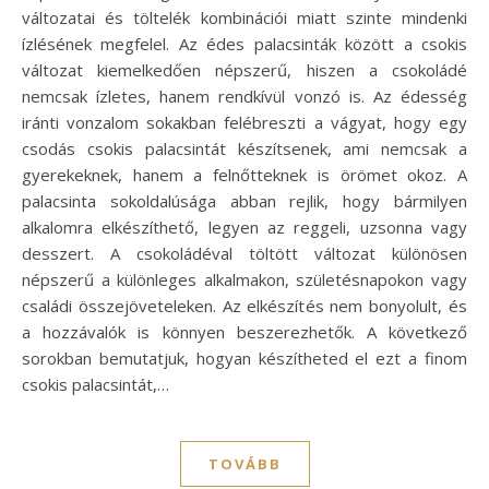
változatai és töltelék kombinációi miatt szinte mindenki
ízlésének megfelel. Az édes palacsinták között a csokis
változat kiemelkedően népszerű, hiszen a csokoládé
nemcsak ízletes, hanem rendkívül vonzó is. Az édesség
iránti vonzalom sokakban felébreszti a vágyat, hogy egy
csodás csokis palacsintát készítsenek, ami nemcsak a
gyerekeknek, hanem a felnőtteknek is örömet okoz. A
palacsinta sokoldalúsága abban rejlik, hogy bármilyen
alkalomra elkészíthető, legyen az reggeli, uzsonna vagy
desszert. A csokoládéval töltött változat különösen
népszerű a különleges alkalmakon, születésnapokon vagy
családi összejöveteleken. Az elkészítés nem bonyolult, és
a hozzávalók is könnyen beszerezhetők. A következő
sorokban bemutatjuk, hogyan készítheted el ezt a finom
csokis palacsintát,…
TOVÁBB