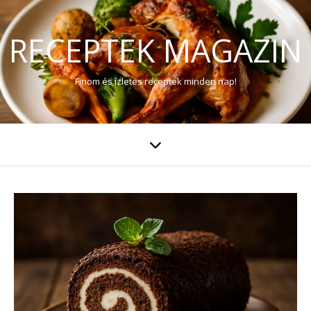
RECEPTEK MAGAZIN
Finom és ízletes receptek minden nap!