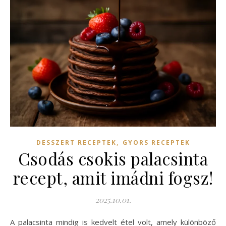
,
DESSZERT RECEPTEK
GYORS RECEPTEK
Csodás csokis palacsinta
recept, amit imádni fogsz!
2025.10.01.
A palacsinta mindig is kedvelt étel volt, amely különböző