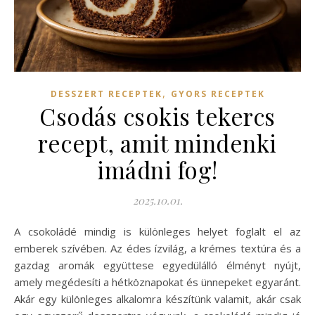
,
DESSZERT RECEPTEK
GYORS RECEPTEK
Csodás csokis tekercs
recept, amit mindenki
imádni fog!
2025.10.01.
A csokoládé mindig is különleges helyet foglalt el az
emberek szívében. Az édes ízvilág, a krémes textúra és a
gazdag aromák együttese egyedülálló élményt nyújt,
amely megédesíti a hétköznapokat és ünnepeket egyaránt.
Akár egy különleges alkalomra készítünk valamit, akár csak