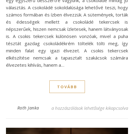
egy egyszerű desszertre vágyunk, a csokoládé mindig jó
választás. A csokoládé sokoldalúsága lehetővé teszi, hogy
számos formában és ízben élvezzük. A sütemények, torták
és édességek mellett a csokoládé tekercsek is
népszerűek, hiszen nemcsak ízletesek, hanem látványosak
is. A csokis tekercsek különösen vonzóak, mivel a puha
tésztát gazdag csokoládékrém töltelék tölti meg, így
minden falat egy igazi élvezet. A csokis tekercsek
elkészítése nemcsak a tapasztalt szakácsok számára
élvezetes kihívás, hanem a…
TOVÁBB
Csodás csokis tekercs recept, amit minden
Roth Janka
a hozzászólások lehetősége kikapcsolva