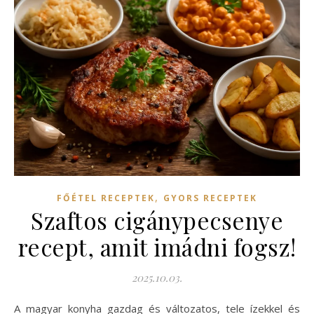
,
FŐÉTEL RECEPTEK
GYORS RECEPTEK
Szaftos cigánypecsenye
recept, amit imádni fogsz!
2025.10.03.
A magyar konyha gazdag és változatos, tele ízekkel és