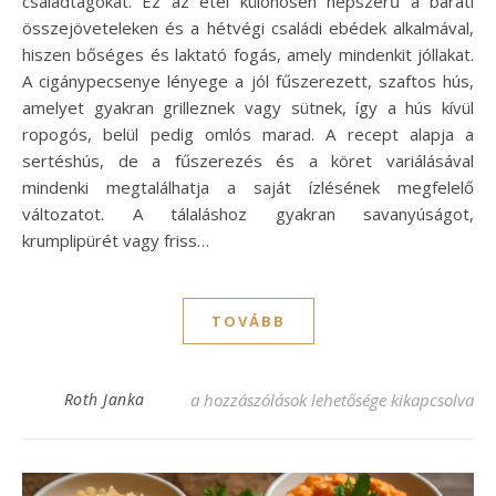
családtagokat. Ez az étel különösen népszerű a baráti
összejöveteleken és a hétvégi családi ebédek alkalmával,
hiszen bőséges és laktató fogás, amely mindenkit jóllakat.
A cigánypecsenye lényege a jól fűszerezett, szaftos hús,
amelyet gyakran grilleznek vagy sütnek, így a hús kívül
ropogós, belül pedig omlós marad. A recept alapja a
sertéshús, de a fűszerezés és a köret variálásával
mindenki megtalálhatja a saját ízlésének megfelelő
változatot. A tálaláshoz gyakran savanyúságot,
krumplipürét vagy friss…
TOVÁBB
Cigánypecsenye recept – Ínycsiklandó fog
Roth Janka
a hozzászólások lehetősége kikapcsolva