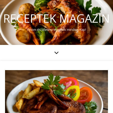
RECEPTEK MAGAZIN
Finom és ízletes receptek minden nap!