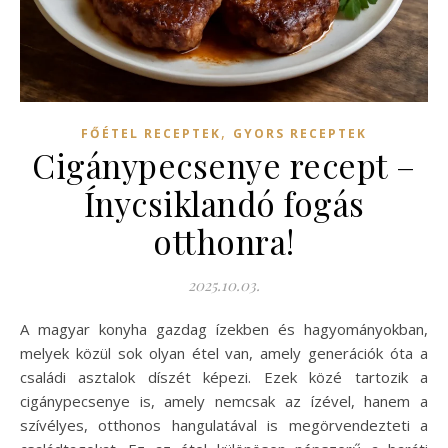
,
FŐÉTEL RECEPTEK
GYORS RECEPTEK
Cigánypecsenye recept –
Ínycsiklandó fogás
otthonra!
2025.10.03.
A magyar konyha gazdag ízekben és hagyományokban,
melyek közül sok olyan étel van, amely generációk óta a
családi asztalok díszét képezi. Ezek közé tartozik a
cigánypecsenye is, amely nemcsak az ízével, hanem a
szívélyes, otthonos hangulatával is megörvendezteti a