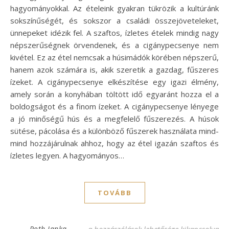
hagyományokkal. Az ételeink gyakran tükrözik a kultúránk
sokszínűségét, és sokszor a családi összejöveteleket,
ünnepeket idézik fel. A szaftos, ízletes ételek mindig nagy
népszerűségnek örvendenek, és a cigánypecsenye nem
kivétel. Ez az étel nemcsak a húsimádók körében népszerű,
hanem azok számára is, akik szeretik a gazdag, fűszeres
ízeket. A cigánypecsenye elkészítése egy igazi élmény,
amely során a konyhában töltött idő egyaránt hozza el a
boldogságot és a finom ízeket. A cigánypecsenye lényege
a jó minőségű hús és a megfelelő fűszerezés. A húsok
sütése, pácolása és a különböző fűszerek használata mind-
mind hozzájárulnak ahhoz, hogy az étel igazán szaftos és
ízletes legyen. A hagyományos…
TOVÁBB
Szaftos cigánypecsenye recept, amit imádn
Roth Janka
a hozzászólások lehetősége kikapcsolva