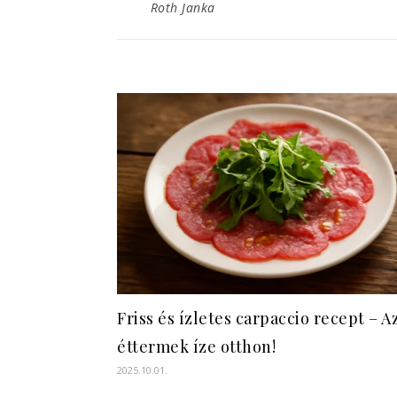
Roth Janka
Friss és ízletes carpaccio recept – A
éttermek íze otthon!
2025.10.01.