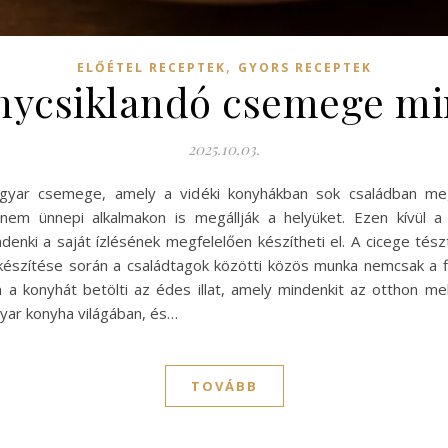
,
ELŐÉTEL RECEPTEK
GYORS RECEPTEK
Ínycsiklandó csemege m
2025.10.03.
yar csemege, amely a vidéki konyhákban sok családban megt
m ünnepi alkalmakon is megállják a helyüket. Ezen kívül a ci
mindenki a saját ízlésének megfelelően készítheti el. A cicege tés
 készítése során a családtagok közötti közös munka nemcsak a fi
án a konyhát betölti az édes illat, amely mindenkit az otthon
yar konyha világában, és…
TOVÁBB