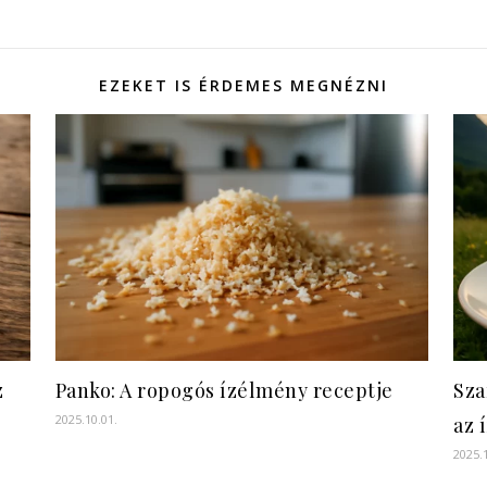
EZEKET IS ÉRDEMES MEGNÉZNI
z
Panko: A ropogós ízélmény receptje
Sza
2025.10.01.
az 
2025.