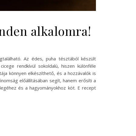
inden alkalomra!
alálható. Az édes, puha tésztából készült
cege rendkívül sokoldalú, hiszen különféle
ztája könnyen elkészíthető, és a hozzávalók is
nomság előállításában segít, hanem erősíti a
 melegéhez és a hagyományokhoz köt. E recept