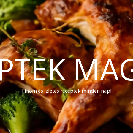
PTEK MA
Finom és ízletes receptek minden nap!