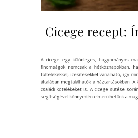
Cicege recept: 
A cicege egy különleges, hagyományos mag
finomságok nemcsak a hétköznapokban, hane
töltelékekkel, ízesítésekkel variálható, így 
általában megtalálhatók a háztartásokban. A
családi kötelékeket is. A cicege sütése sor
segítségével könnyedén elmerülhetünk a mag