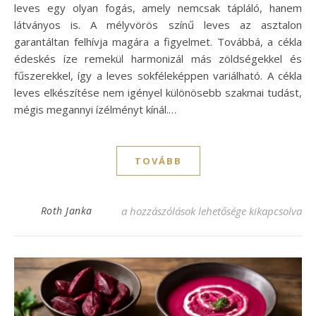
leves egy olyan fogás, amely nemcsak tápláló, hanem
látványos is. A mélyvörös színű leves az asztalon
garantáltan felhívja magára a figyelmet. Továbbá, a cékla
édeskés íze remekül harmonizál más zöldségekkel és
fűszerekkel, így a leves sokféleképpen variálható. A cékla
leves elkészítése nem igényel különösebb szakmai tudást,
mégis megannyi ízélményt kínál.…
TOVÁBB
Cékla leves recept, ami elvarázsol mindenk
Roth Janka
a hozzászólások lehetősége kikapcsolva