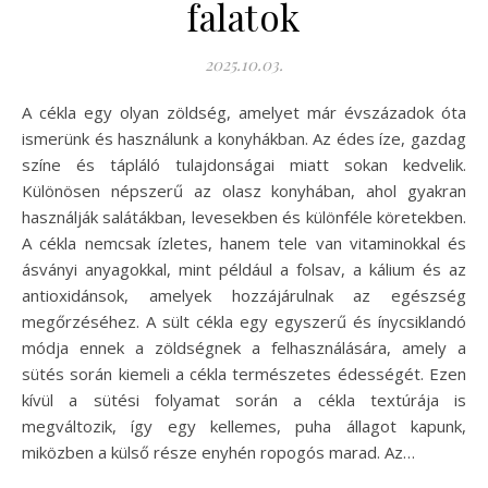
falatok
2025.10.03.
A cékla egy olyan zöldség, amelyet már évszázadok óta
ismerünk és használunk a konyhákban. Az édes íze, gazdag
színe és tápláló tulajdonságai miatt sokan kedvelik.
Különösen népszerű az olasz konyhában, ahol gyakran
használják salátákban, levesekben és különféle köretekben.
A cékla nemcsak ízletes, hanem tele van vitaminokkal és
ásványi anyagokkal, mint például a folsav, a kálium és az
antioxidánsok, amelyek hozzájárulnak az egészség
megőrzéséhez. A sült cékla egy egyszerű és ínycsiklandó
módja ennek a zöldségnek a felhasználására, amely a
sütés során kiemeli a cékla természetes édességét. Ezen
kívül a sütési folyamat során a cékla textúrája is
megváltozik, így egy kellemes, puha állagot kapunk,
miközben a külső része enyhén ropogós marad. Az…