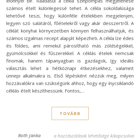
előnnyel bír. Ráadásul a cékla színpompás megjelenése
számos ételt különlegessé tehet. A cékla sokoldalúsága
lehetővé teszi, hogy különféle ételekben megjelenjen,
legyen szó salátáról, főételekről vagy akár desszertről. A
céklát konyhai környezetben könnyen felhasználhatjuk, és
számos izgalmas recept alapját képezheti. A cékla íze édes
és földes, ami remekül párosítható más zöldségekkel,
gyümölcsökkel és fűszerekkel. A céklás ételek nemcsak
finomak, hanem tápanyagban is gazdagok, így ideális
választás lehet a hétköznapi étkezésekhez, valamint
ünnepi alkalmakra is. Első lépésként nézzük meg, milyen
hozzávalókra van szükségünk ahhoz, hogy egy ínycsiklandó
céklás ételt készíthessünk. Fontos,…
TOVÁBB
Céklás finomságok: ínycsiklandó cékla rec
Roth Janka
a hozzászólások lehetősége kikapcsolva