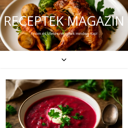
RECEPTEK MAGAZIN
Finom és ízletes receptek minden nap!