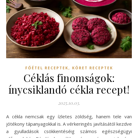
,
FŐÉTEL RECEPTEK
KÖRET RECEPTEK
Céklás finomságok:
ínycsiklandó cékla recept!
2025.10.03.
A cékla nemcsak egy ízletes zöldség, hanem tele van
jótékony tápanyagokkal is. A vérkeringés javításától kezdve
a gyulladások csökkentéséig számos egészségügyi