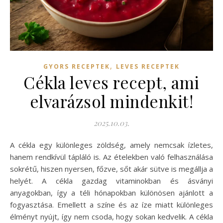
,
GYORS RECEPTEK
LEVES RECEPTEK
Cékla leves recept, ami
elvarázsol mindenkit!
2025.10.03.
A cékla egy különleges zöldség, amely nemcsak ízletes,
hanem rendkívül tápláló is. Az ételekben való felhasználása
sokrétű, hiszen nyersen, főzve, sőt akár sütve is megállja a
helyét. A cékla gazdag vitaminokban és ásványi
anyagokban, így a téli hónapokban különösen ajánlott a
fogyasztása. Emellett a színe és az íze miatt különleges
élményt nyújt, így nem csoda, hogy sokan kedvelik. A cékla