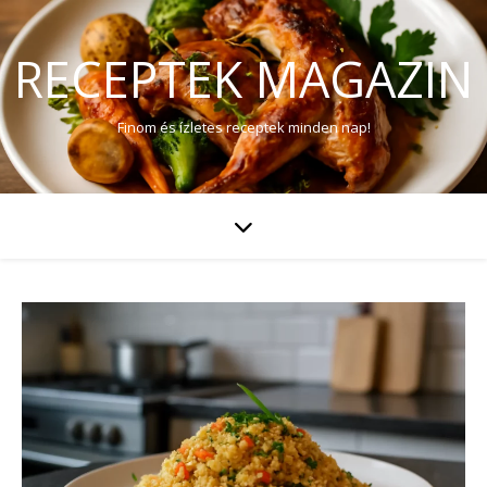
RECEPTEK MAGAZIN
Finom és ízletes receptek minden nap!