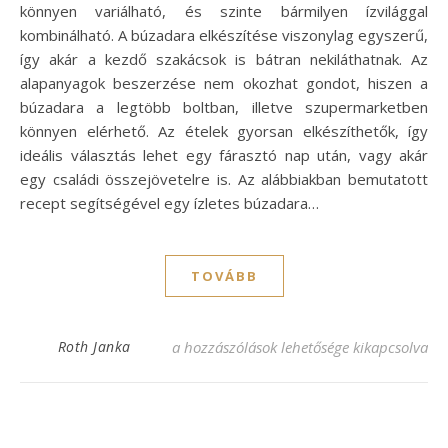
könnyen variálható, és szinte bármilyen ízvilággal
kombinálható. A búzadara elkészítése viszonylag egyszerű,
így akár a kezdő szakácsok is bátran nekiláthatnak. Az
alapanyagok beszerzése nem okozhat gondot, hiszen a
búzadara a legtöbb boltban, illetve szupermarketben
könnyen elérhető. Az ételek gyorsan elkészíthetők, így
ideális választás lehet egy fárasztó nap után, vagy akár
egy családi összejövetelre is. Az alábbiakban bemutatott
recept segítségével egy ízletes búzadara…
TOVÁBB
Ízletes búzadara recept: Egyszerű és fino
Roth Janka
a hozzászólások lehetősége kikapcsolva