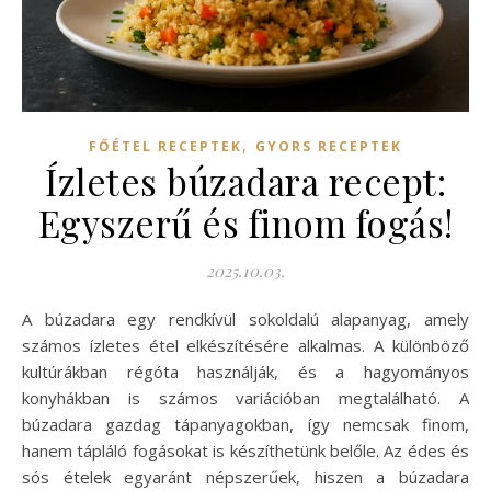
,
FŐÉTEL RECEPTEK
GYORS RECEPTEK
Ízletes búzadara recept:
Egyszerű és finom fogás!
2025.10.03.
A búzadara egy rendkívül sokoldalú alapanyag, amely
számos ízletes étel elkészítésére alkalmas. A különböző
kultúrákban régóta használják, és a hagyományos
konyhákban is számos variációban megtalálható. A
búzadara gazdag tápanyagokban, így nemcsak finom,
hanem tápláló fogásokat is készíthetünk belőle. Az édes és
sós ételek egyaránt népszerűek, hiszen a búzadara