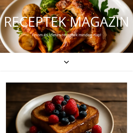
RECEPTEK MAGAZIN
Finom és ízletes receptek minden nap!