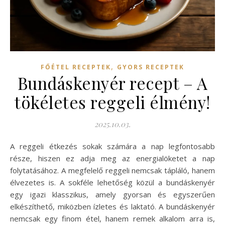
,
FŐÉTEL RECEPTEK
GYORS RECEPTEK
Bundáskenyér recept – A
tökéletes reggeli élmény!
2025.10.03.
A reggeli étkezés sokak számára a nap legfontosabb
része, hiszen ez adja meg az energialöketet a nap
folytatásához. A megfelelő reggeli nemcsak tápláló, hanem
élvezetes is. A sokféle lehetőség közül a bundáskenyér
egy igazi klasszikus, amely gyorsan és egyszerűen
elkészíthető, miközben ízletes és laktató. A bundáskenyér
nemcsak egy finom étel, hanem remek alkalom arra is,