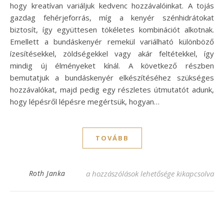
hogy kreatívan variáljuk kedvenc hozzávalóinkat. A tojás
gazdag fehérjeforrás, míg a kenyér szénhidrátokat
biztosít, így együttesen tökéletes kombinációt alkotnak.
Emellett a bundáskenyér remekül variálható különböző
ízesítésekkel, zöldségekkel vagy akár feltétekkel, így
mindig új élményeket kínál. A következő részben
bemutatjuk a bundáskenyér elkészítéséhez szükséges
hozzávalókat, majd pedig egy részletes útmutatót adunk,
hogy lépésről lépésre megértsük, hogyan…
TOVÁBB
Bundáskenyér recept – A tökéletes reggeli
Roth Janka
a hozzászólások lehetősége kikapcsolva