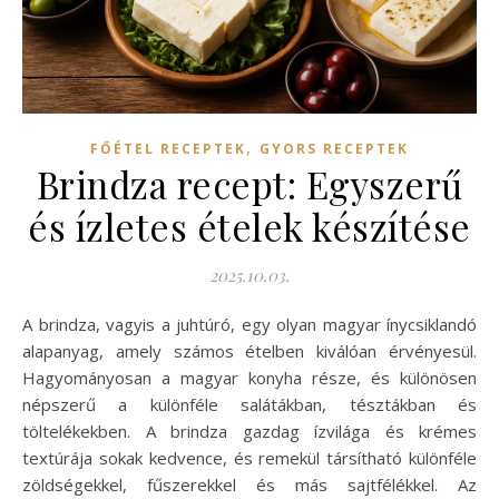
,
FŐÉTEL RECEPTEK
GYORS RECEPTEK
Brindza recept: Egyszerű
és ízletes ételek készítése
2025.10.03.
A brindza, vagyis a juhtúró, egy olyan magyar ínycsiklandó
alapanyag, amely számos ételben kiválóan érvényesül.
Hagyományosan a magyar konyha része, és különösen
népszerű a különféle salátákban, tésztákban és
töltelékekben. A brindza gazdag ízvilága és krémes
textúrája sokak kedvence, és remekül társítható különféle
zöldségekkel, fűszerekkel és más sajtfélékkel. Az