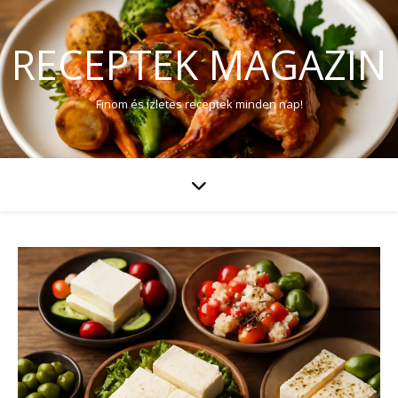
RECEPTEK MAGAZIN
Finom és ízletes receptek minden nap!