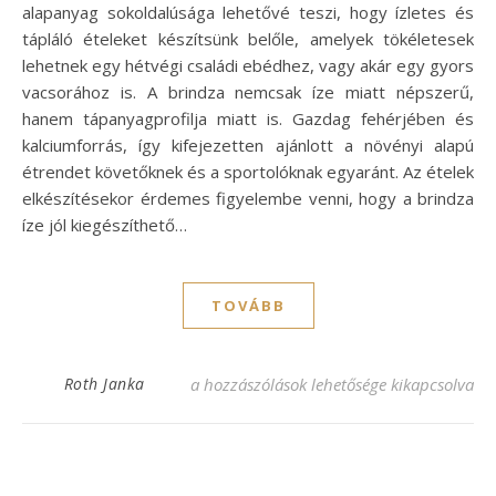
alapanyag sokoldalúsága lehetővé teszi, hogy ízletes és
tápláló ételeket készítsünk belőle, amelyek tökéletesek
lehetnek egy hétvégi családi ebédhez, vagy akár egy gyors
vacsorához is. A brindza nemcsak íze miatt népszerű,
hanem tápanyagprofilja miatt is. Gazdag fehérjében és
kalciumforrás, így kifejezetten ajánlott a növényi alapú
étrendet követőknek és a sportolóknak egyaránt. Az ételek
elkészítésekor érdemes figyelembe venni, hogy a brindza
íze jól kiegészíthető…
TOVÁBB
Brindza recept: Egyszerű és ízletes ételek 
Roth Janka
a hozzászólások lehetősége kikapcsolva