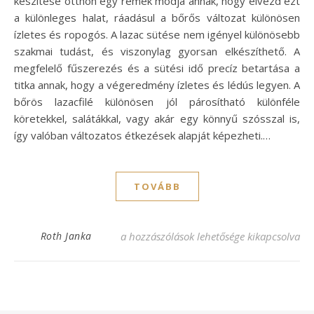
készítése otthon egy remek módja annak, hogy élvezd ezt
a különleges halat, ráadásul a bőrős változat különösen
ízletes és ropogós. A lazac sütése nem igényel különösebb
szakmai tudást, és viszonylag gyorsan elkészíthető. A
megfelelő fűszerezés és a sütési idő precíz betartása a
titka annak, hogy a végeredmény ízletes és lédús legyen. A
bőrös lazacfilé különösen jól párosítható különféle
köretekkel, salátákkal, vagy akár egy könnyű szósszal is,
így valóban változatos étkezések alapját képezheti.…
TOVÁBB
Bőrös lazacfilé recept: ínycsiklandó fogás
Roth Janka
a hozzászólások lehetősége kikapcsolva