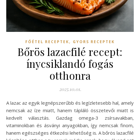
,
FŐÉTEL RECEPTEK
GYORS RECEPTEK
Bőrös lazacfilé recept:
ínycsiklandó fogás
otthonra
2025.10.01.
A lazac az egyik legnépszerűbb és legízletesebb hal, amely
nemcsak az íze miatt, hanem tápláló összetevői miatt is
kedvelt választás. Gazdag omega-3 zsírsavakban,
vitaminokban és ásványi anyagokban, így nemcsak finom,
hanem egészséges étkezési lehetőség is. A bőrös lazacfilé