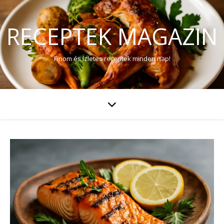
RECEPTEK MAGAZIN
Finom és ízletes receptek minden nap!