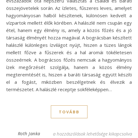
évszázadok óta népszerű választás a családi és baráti
összejövetelek során. Az ízletes, fűszeres leves, amelyet
hagyományosan halból készítenek, különösen kedvelt a
vízpartok mellett élők körében. A halászlé nem csupán egy
étel, hanem egy élmény is, amely a közös főzés és a jó
társaság élményét hozza magával. A bográcsban készített
halászlé különleges ízvilágot nyújt, hiszen a tüzes lángok
mellett főzve a fűszerek és a hal aromái tökéletesen
összeérnek. A bográcsos főzés nemcsak a hagyományos
ízek megőrzését szolgálja, hanem a közös élmény
megteremtését is, hiszen a baráti társaság együtt készíti
el a fogást, miközben beszélgetnek és élvezik a
természetet. A halászlé receptje sokféleképpen…
TOVÁBB
Ínycsiklandó halászlé bográcsban recept 
Roth Janka
a hozzászólások lehetősége kikapcsolva