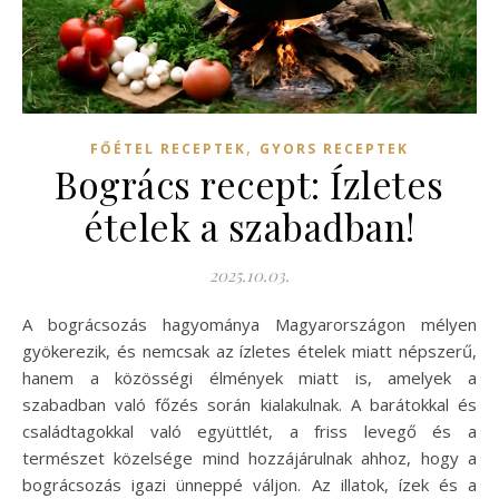
,
FŐÉTEL RECEPTEK
GYORS RECEPTEK
Bogrács recept: Ízletes
ételek a szabadban!
2025.10.03.
A bográcsozás hagyománya Magyarországon mélyen
gyökerezik, és nemcsak az ízletes ételek miatt népszerű,
hanem a közösségi élmények miatt is, amelyek a
szabadban való főzés során kialakulnak. A barátokkal és
családtagokkal való együttlét, a friss levegő és a
természet közelsége mind hozzájárulnak ahhoz, hogy a
bográcsozás igazi ünneppé váljon. Az illatok, ízek és a