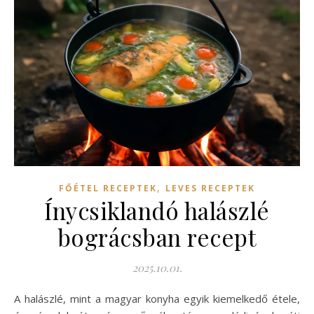
,
FŐÉTEL RECEPTEK
LEVES RECEPTEK
Ínycsiklandó halászlé
bográcsban recept
2025.10.01.
A halászlé, mint a magyar konyha egyik kiemelkedő étele,