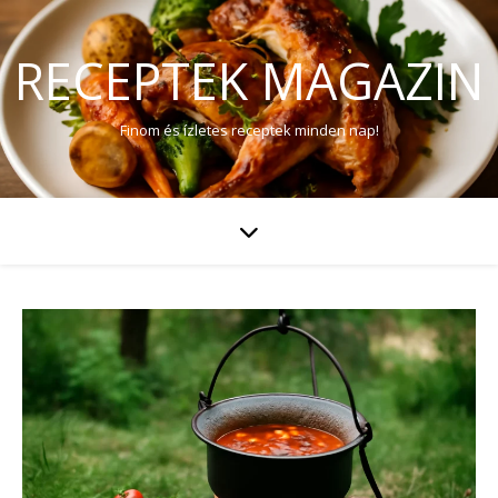
RECEPTEK MAGAZIN
Finom és ízletes receptek minden nap!