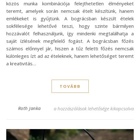
közös munka kombinációja felejthetetlen élményeket
teremt, amelyek során nemcsak ételt készítünk, hanem
emlékeket is gyűjtünk. A bográcsban készült ételek
sokfélesége lehetővé teszi, hogy szinte bármilyen
hozzávalót felhasználjunk, így mindenki megtalálhatja a
saját ízlésének megfelelő fogást. A bográcsban főzés
számos előnnyel jár, hiszen a tűz feletti főzés nemcsak
különleges ízt ad az ételeknek, hanem lehetőséget teremt
a kreativitás…
TOVÁBB
Bogrács recept: Ízletes ételek a szabadban
Roth Janka
a hozzászólások lehetősége kikapcsolva