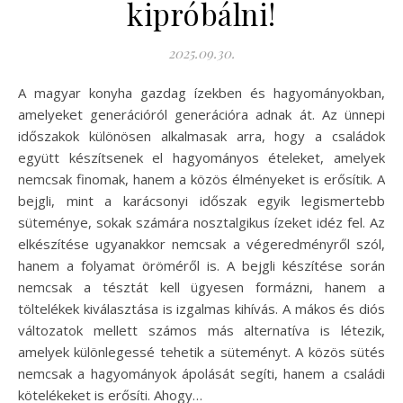
kipróbálni!
2025.09.30.
A magyar konyha gazdag ízekben és hagyományokban,
amelyeket generációról generációra adnak át. Az ünnepi
időszakok különösen alkalmasak arra, hogy a családok
együtt készítsenek el hagyományos ételeket, amelyek
nemcsak finomak, hanem a közös élményeket is erősítik. A
bejgli, mint a karácsonyi időszak egyik legismertebb
süteménye, sokak számára nosztalgikus ízeket idéz fel. Az
elkészítése ugyanakkor nemcsak a végeredményről szól,
hanem a folyamat öröméről is. A bejgli készítése során
nemcsak a tésztát kell ügyesen formázni, hanem a
töltelékek kiválasztása is izgalmas kihívás. A mákos és diós
változatok mellett számos más alternatíva is létezik,
amelyek különlegessé tehetik a süteményt. A közös sütés
nemcsak a hagyományok ápolását segíti, hanem a családi
kötelékeket is erősíti. Ahogy…