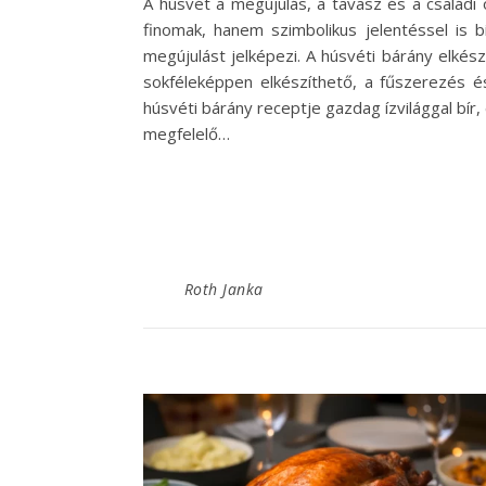
A húsvét a megújulás, a tavasz és a család
finomak, hanem szimbolikus jelentéssel is 
megújulást jelképezi. A húsvéti bárány elké
sokféleképpen elkészíthető, a fűszerezés és
húsvéti bárány receptje gazdag ízvilággal bír,
megfelelő…
Roth Janka