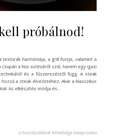
kell próbálnod!
textúrák harmóniája, a grill füstje, valamint a
 csupán a hús sütéséről szól, hanem egy igazi
technikától és a fűszerezéstől függ. A steak
k hozzá a steak élvezetéhez. Akár a klasszikus
ínál. Az elkészítés módja és…
Ínycsiklandó steak receptek, amiket ki kell próbálnod! beje
a hozzászólások lehetősége kikapcsolva