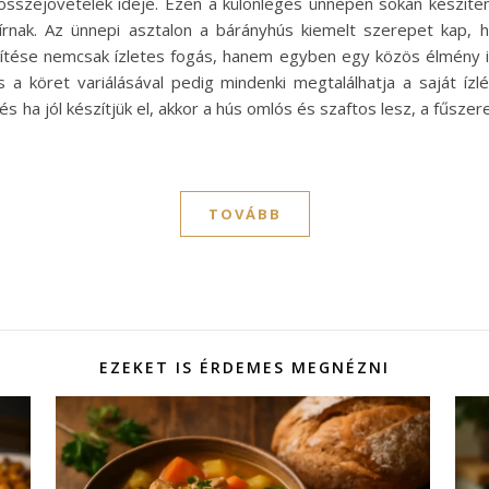
i összejövetelek ideje. Ezen a különleges ünnepen sokan készí
bírnak. Az ünnepi asztalon a bárányhús kiemelt szerepet kap,
szítése nemcsak ízletes fogás, hanem egyben egy közös élmény 
 a köret variálásával pedig mindenki megtalálhatja a saját í
 és ha jól készítjük el, akkor a hús omlós és szaftos lesz, a fűsze
TOVÁBB
EZEKET IS ÉRDEMES MEGNÉZNI