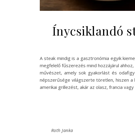
Ínycsiklandó s
A steak mindig is a gasztronómia egyik kiemelk
megfelelő fűszerezés mind hozzájárul ahhoz, 
művészet, amely sok gyakorlást és odafigyel
népszerűsége világszerte töretlen, hiszen a k
amerikai grillezést, akár az olasz, francia v
Roth Janka