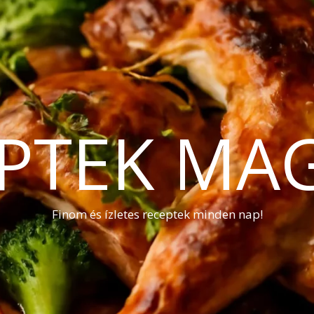
PTEK MA
Finom és ízletes receptek minden nap!