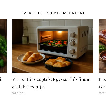
EZEKET IS ÉRDEMES MEGNÉZNI
i
Mini sütő receptek: Egyszerű és finom
Füs
ételek receptjei
íze
2025.10.01.
2025.