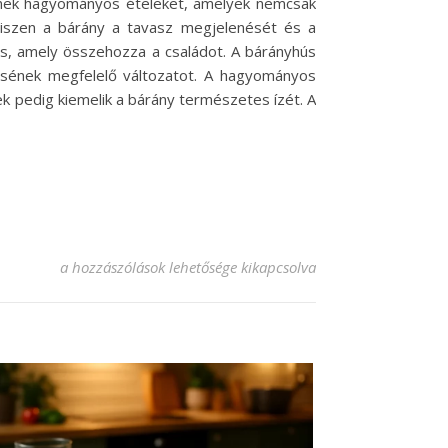
tenek hagyományos ételeket, amelyek nemcsak
 hiszen a bárány a tavasz megjelenését és a
is, amely összehozza a családot. A bárányhús
zlésének megfelelő változatot. A hagyományos
rek pedig kiemelik a bárány természetes ízét. A
Húsvéti bárány recept, ami mindenkit lenyűgöz! bejegyzés
a hozzászólások lehetősége kikapcsolva