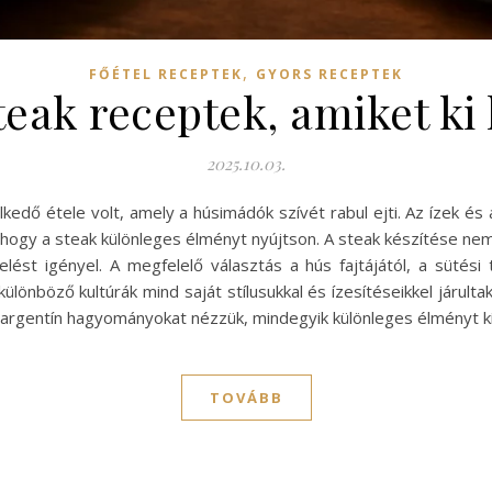
,
FŐÉTEL RECEPTEK
GYORS RECEPTEK
teak receptek, amiket ki 
2025.10.03.
edő étele volt, amely a húsimádók szívét rabul ejti. Az ízek és a 
hogy a steak különleges élményt nyújtson. A steak készítése nem
ést igényel. A megfelelő választás a hús fajtájától, a sütési 
ülönböző kultúrák mind saját stílusukkal és ízesítéseikkel járulta
agy argentín hagyományokat nézzük, mindegyik különleges élményt k
TOVÁBB