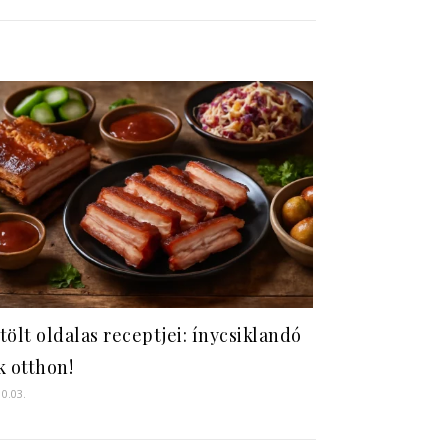
tölt oldalas receptjei: ínycsiklandó
k otthon!
10.03.