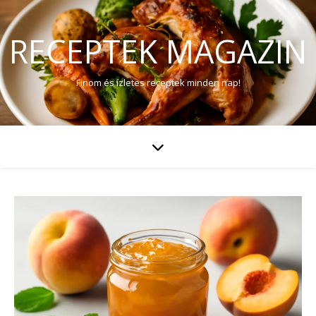
RECEPTEK MAGAZIN
Finom és ízletes receptek minden nap!