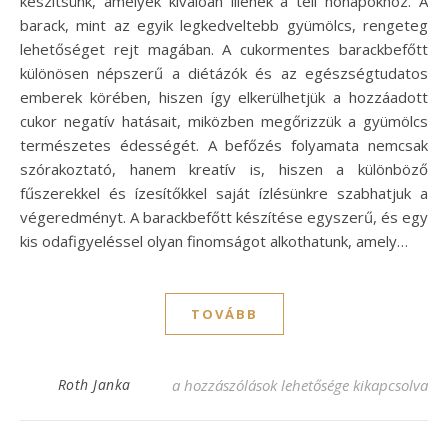
készítsünk, amelyek kiválóan illenek a téli hónapokhoz. A
barack, mint az egyik legkedveltebb gyümölcs, rengeteg
lehetőséget rejt magában. A cukormentes barackbefőtt
különösen népszerű a diétázók és az egészségtudatos
emberek körében, hiszen így elkerülhetjük a hozzáadott
cukor negatív hatásait, miközben megőrizzük a gyümölcs
természetes édességét. A befőzés folyamata nemcsak
szórakoztató, hanem kreatív is, hiszen a különböző
fűszerekkel és ízesítőkkel saját ízlésünkre szabhatjuk a
végeredményt. A barackbefőtt készítése egyszerű, és egy
kis odafigyeléssel olyan finomságot alkothatunk, amely…
TOVÁBB
Cukormentes barackbefőtt recept – ízletes
Roth Janka
a hozzászólások lehetősége kikapcsolva