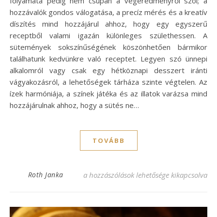
folyamata pedig nem csupán a végeredményről szól; a
hozzávalók gondos válogatása, a precíz mérés és a kreatív
díszítés mind hozzájárul ahhoz, hogy egy egyszerű
receptből valami igazán különleges születhessen. A
sütemények sokszínűségének köszönhetően bármikor
találhatunk kedvünkre való receptet. Legyen szó ünnepi
alkalomról vagy csak egy hétköznapi desszert iránti
vágyakozásról, a lehetőségek tárháza szinte végtelen. Az
ízek harmóniája, a színek játéka és az illatok varázsa mind
hozzájárulnak ahhoz, hogy a sütés ne…
TOVÁBB
Banános pávaszem süti recept – Élvezd a tö
Roth Janka
a hozzászólások lehetősége kikapcsolva