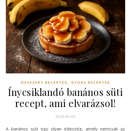
,
DESSZERT RECEPTEK
GYORS RECEPTEK
Ínycsiklandó banános süti
recept, ami elvarázsol!
2025.10.02.
A banános süti egy olyan édesség, amely nemcsak az