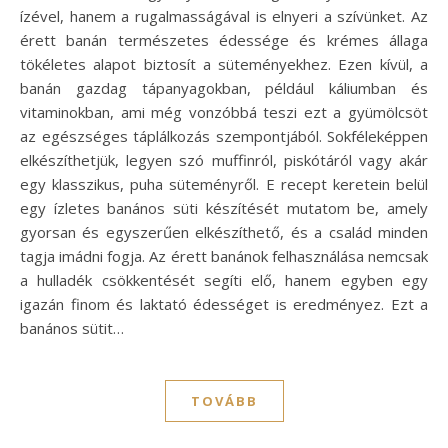
ízével, hanem a rugalmasságával is elnyeri a szívünket. Az
érett banán természetes édessége és krémes állaga
tökéletes alapot biztosít a süteményekhez. Ezen kívül, a
banán gazdag tápanyagokban, például káliumban és
vitaminokban, ami még vonzóbbá teszi ezt a gyümölcsöt
az egészséges táplálkozás szempontjából. Sokféleképpen
elkészíthetjük, legyen szó muffinról, piskótáról vagy akár
egy klasszikus, puha süteményről. E recept keretein belül
egy ízletes banános süti készítését mutatom be, amely
gyorsan és egyszerűen elkészíthető, és a család minden
tagja imádni fogja. Az érett banánok felhasználása nemcsak
a hulladék csökkentését segíti elő, hanem egyben egy
igazán finom és laktató édességet is eredményez. Ezt a
banános sütit…
TOVÁBB