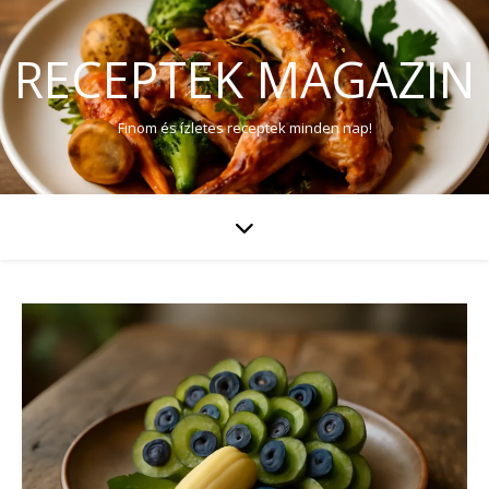
RECEPTEK MAGAZIN
Finom és ízletes receptek minden nap!