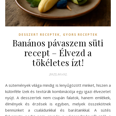
,
DESSZERT RECEPTEK
GYORS RECEPTEK
Banános pávaszem süti
recept – Élvezd a
tökéletes ízt!
2025.10.02.
A sütemények világa mindig is lenyűgözött minket, hiszen a
különféle ízek és textúrák kombinációja egy igazi élvezetet
nyújt. A desszertek nem csupán falatok, hanem emlékek,
élmények és érzések is egyben, melyek összekötnek
bennünket a családunkkal és barátainkkal. A sütés