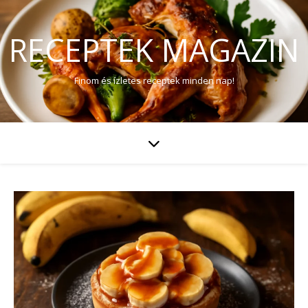
RECEPTEK MAGAZIN
Finom és ízletes receptek minden nap!