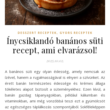
,
DESSZERT RECEPTEK
GYORS RECEPTEK
Ínycsiklandó banános süti
recept, ami elvarázsol!
2025.10.02.
A banános süti egy olyan édesség, amely nemcsak az
ízével, hanem a rugalmasságával is elnyeri a szívünket. Az
érett banán természetes édessége és krémes állaga
tökéletes alapot biztosít a süteményekhez. Ezen kívül, a
banán gazdag tápanyagokban, például káliumban és
vitaminokban, ami még vonzóbbá teszi ezt a gyümölcsöt
az egészséges táplálkozás szempontjából. Sokféleképpen