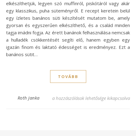
elkészíthetjük, legyen szó muffinról, piskótáról vagy akár
egy klasszikus, puha süteményről. E recept keretein belül
egy ízletes banános süti készítését mutatom be, amely
gyorsan és egyszerűen elkészíthető, és a család minden
tagja imádni fogja. Az érett banánok felhasználása nemcsak
a hulladék csökkentését segíti elő, hanem egyben egy
igazán finom és laktató édességet is eredményez. Ezt a
banános sütit…
TOVÁBB
Ínycsiklandó banános süti recept, ami elv
Roth Janka
a hozzászólások lehetősége kikapcsolva