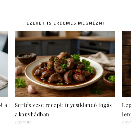
EZEKET IS ÉRDEMES MEGNÉZNI
t a
Sertés vese recept: ínycsiklandó fogás
Lep
a konyhádban
len
2025.10.03.
2025.