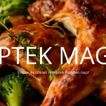
PTEK MA
Finom és ízletes receptek minden nap!