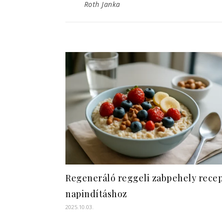
Roth Janka
Regeneráló reggeli zabpehely recep
napindításhoz
2025.10.03.