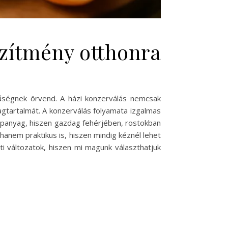
szítmény otthonra
űségnek örvend. A házi konzerválás nemcsak
gtartalmát. A konzerválás folyamata izgalmas
lapanyag, hiszen gazdag fehérjében, rostokban
hanem praktikus is, hiszen mindig kéznél lehet
i változatok, hiszen mi magunk választhatjuk