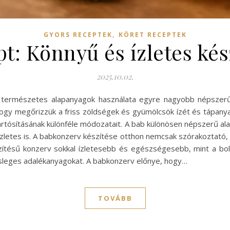
,
GYORS RECEPTEK
KÖRET RECEPTEK
t: Könnyű és ízletes ké
2025.10.02.
s a természetes alapanyagok használata egyre nagyobb népszer
ogy megőrizzük a friss zöldségek és gyümölcsök ízét és tápanya
 tartósításának különféle módozatait. A bab különösen népszerű a
zletes is. A babkonzerv készítése otthon nemcsak szórakoztató, 
ítésű konzerv sokkal ízletesebb és egészségesebb, mint a bolt
esleges adalékanyagokat. A babkonzerv előnye, hogy…
TOVÁBB