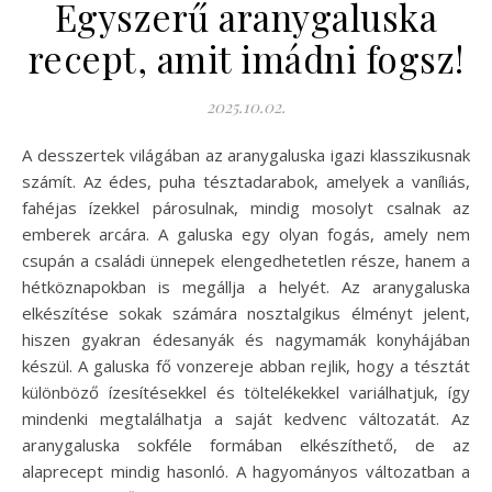
Egyszerű aranygaluska
recept, amit imádni fogsz!
2025.10.02.
A desszertek világában az aranygaluska igazi klasszikusnak
számít. Az édes, puha tésztadarabok, amelyek a vaníliás,
fahéjas ízekkel párosulnak, mindig mosolyt csalnak az
emberek arcára. A galuska egy olyan fogás, amely nem
csupán a családi ünnepek elengedhetetlen része, hanem a
hétköznapokban is megállja a helyét. Az aranygaluska
elkészítése sokak számára nosztalgikus élményt jelent,
hiszen gyakran édesanyák és nagymamák konyhájában
készül. A galuska fő vonzereje abban rejlik, hogy a tésztát
különböző ízesítésekkel és töltelékekkel variálhatjuk, így
mindenki megtalálhatja a saját kedvenc változatát. Az
aranygaluska sokféle formában elkészíthető, de az
alaprecept mindig hasonló. A hagyományos változatban a