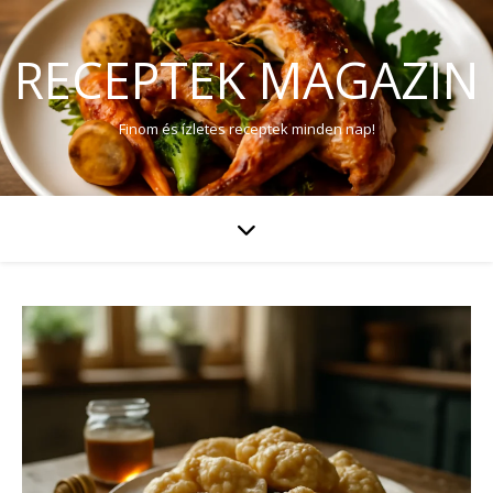
RECEPTEK MAGAZIN
Finom és ízletes receptek minden nap!