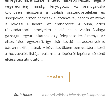
emlegetik, mivel szinte mindenki másképp készíti, mégis a
végeredmény mindig lenyűgöző. Az aranygaluska
különösen népszerű a családi összejöveteleken és
ünnepeken, hiszen nemcsak a látványával, hanem az ízével
is leveszi a lábáról az embereket. A puha, édes
tésztadarabok, amelyeket a dió és a vanília ízvilága
gazdagít, együtt alkotnak egy felejthetetlen élményt. Az
elkészítése egyszerű, így akár kezdő háziasszonyok is
bátran nekifoghatnak. A következőkben bemutatásra kerül
a hozzávalók listája, valamint a lépésről-lépésre történő
elkészítési útmutató,…
TOVÁBB
Egyszerű aranygaluska recept – Mindenki 
Roth Janka
a hozzászólások lehetősége kikapcsolva