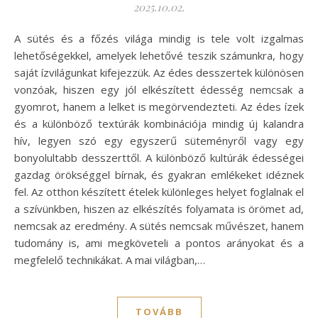
2025.10.02.
A sütés és a főzés világa mindig is tele volt izgalmas
lehetőségekkel, amelyek lehetővé teszik számunkra, hogy
saját ízvilágunkat kifejezzük. Az édes desszertek különösen
vonzóak, hiszen egy jól elkészített édesség nemcsak a
gyomrot, hanem a lelket is megörvendezteti. Az édes ízek
és a különböző textúrák kombinációja mindig új kalandra
hív, legyen szó egy egyszerű süteményről vagy egy
bonyolultabb desszerttől. A különböző kultúrák édességei
gazdag örökséggel bírnak, és gyakran emlékeket idéznek
fel. Az otthon készített ételek különleges helyet foglalnak el
a szívünkben, hiszen az elkészítés folyamata is örömet ad,
nemcsak az eredmény. A sütés nemcsak művészet, hanem
tudomány is, ami megköveteli a pontos arányokat és a
megfelelő technikákat. A mai világban,…
TOVÁBB