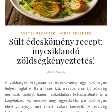
,
FŐÉTEL RECEPTEK
KÖRET RECEPTEK
Sült édeskömény recept:
ínycsiklandó
zöldségkényeztetés!
2025.10.03.
A zöldségek világában az édeskömény egy különleges
helyet foglal el. Ez a finom ízű, anizsos aromájú zöldség
nemcsak tápláló, hanem sokoldalúan felhasználható is a
konyhában. Az édeskömény egyedülálló íze különleges
élményt nyújt, ami miatt sokan kedvelik. A zöldség