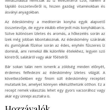
felhasználása nemcsak az íz élvezetéről szól, hanem a
tápláló összetevőiről is, hiszen gazdag vitaminokban és
ásványi anyagokban.
Az édeskömény a mediterrán konyha egyik alapvető
összetevője, de egyre inkább elterjedt más konyhákban is.
Sütve különösen ízletes és aromás, a hőkezelés során az
ízek még jobban kibontakoznak. Az édeskömény szárának
és gumójának főzése során az édes, enyhén fűszeres íz
dominál, ami remekül illik különféle ételekhez, legyen szó
köretről, salátáról vagy akár főételről.
Bár sokan talán nem ismerik a zöldség minden előnyét,
érdemes felfedezni az édeskömény ízletes világát. A
következőekben egy finom sült édeskömény receptet
mutatunk be, amelyet könnyen elkészíthetünk otthon. Ez a
recept remek választás lehet egy gyors vacsorához vagy
akár egy ünnepi asztalra is.
Hozzávalók