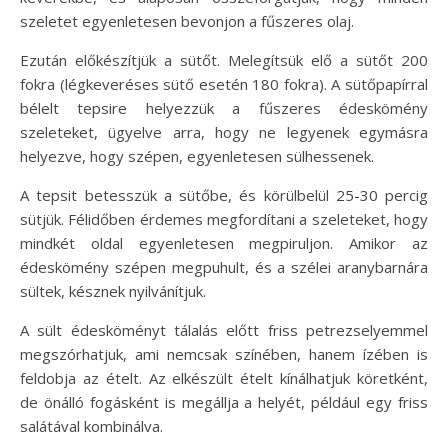
szeletet egyenletesen bevonjon a fűszeres olaj.
Ezután előkészítjük a sütőt. Melegítsük elő a sütőt 200
fokra (légkeveréses sütő esetén 180 fokra). A sütőpapírral
bélelt tepsire helyezzük a fűszeres édeskömény
szeleteket, ügyelve arra, hogy ne legyenek egymásra
helyezve, hogy szépen, egyenletesen sülhessenek.
A tepsit betesszük a sütőbe, és körülbelül 25-30 percig
sütjük. Félidőben érdemes megfordítani a szeleteket, hogy
mindkét oldal egyenletesen megpiruljon. Amikor az
édeskömény szépen megpuhult, és a szélei aranybarnára
sültek, késznek nyilvánítjuk.
A sült édesköményt tálalás előtt friss petrezselyemmel
megszórhatjuk, ami nemcsak színében, hanem ízében is
feldobja az ételt. Az elkészült ételt kínálhatjuk köretként,
de önálló fogásként is megállja a helyét, például egy friss
salátával kombinálva.