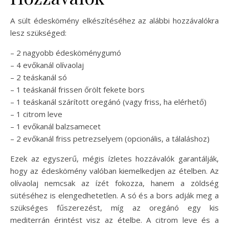
A sült édeskömény elkészítéséhez az alábbi hozzávalókra
lesz szükséged:
– 2 nagyobb édesköménygumó
– 4 evőkanál olívaolaj
– 2 teáskanál só
– 1 teáskanál frissen őrölt fekete bors
– 1 teáskanál szárított oregánó (vagy friss, ha elérhető)
– 1 citrom leve
– 1 evőkanál balzsamecet
– 2 evőkanál friss petrezselyem (opcionális, a tálaláshoz)
Ezek az egyszerű, mégis ízletes hozzávalók garantálják,
hogy az édeskömény valóban kiemelkedjen az ételben. Az
olívaolaj nemcsak az ízét fokozza, hanem a zöldség
sütéséhez is elengedhetetlen. A só és a bors adják meg a
szükséges fűszerezést, míg az oregánó egy kis
mediterrán érintést visz az ételbe. A citrom leve és a