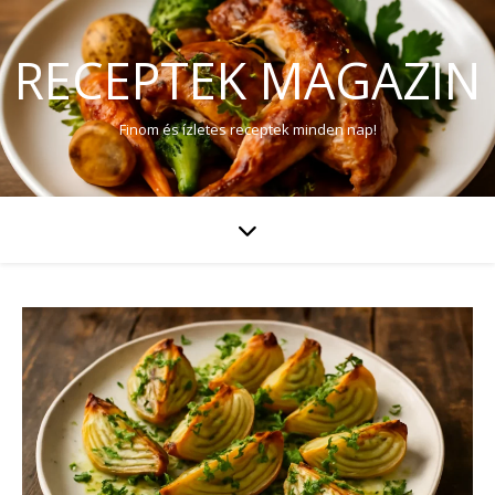
RECEPTEK MAGAZIN
Finom és ízletes receptek minden nap!