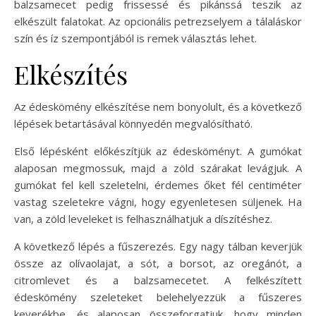
balzsamecet pedig frissessé és pikánssá teszik az
elkészült falatokat. Az opcionális petrezselyem a tálaláskor
szín és íz szempontjából is remek választás lehet.
Elkészítés
Az édeskömény elkészítése nem bonyolult, és a következő
lépések betartásával könnyedén megvalósítható.
Első lépésként előkészítjük az édesköményt. A gumókat
alaposan megmossuk, majd a zöld szárakat levágjuk. A
gumókat fel kell szeletelni, érdemes őket fél centiméter
vastag szeletekre vágni, hogy egyenletesen süljenek. Ha
van, a zöld leveleket is felhasználhatjuk a díszítéshez.
A következő lépés a fűszerezés. Egy nagy tálban keverjük
össze az olívaolajat, a sót, a borsot, az oregánót, a
citromlevet és a balzsamecetet. A felkészített
édeskömény szeleteket belehelyezzük a fűszeres
keverékbe, és alaposan összeforgatjuk, hogy minden