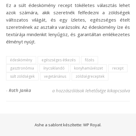
Ez a sült édeskömény recept tökéletes választás lehet
azok számára, akik szeretnék felfedezni a zöldségek
változatos világát, és egy ízletes, egészséges ételt
szeretnének az asztalra varázsolni. Az édeskömény íze és
textúrája mindenkit lenyűgöz, és garantáltan emlékezetes
élményt nyújt.
édeskömény
egészséges étkezés
főzés
gasztronómia
ínycsiklandó
konyhaművészet
recept
sült zöldségek
vegetáriánus
zöldségreceptek
Sült édeskömény recept: ínycsiklandó zöld
-
Roth Janka
a hozzászólások lehetősége kikapcsolva
Ashe a sablont készítette:
WP Royal
.