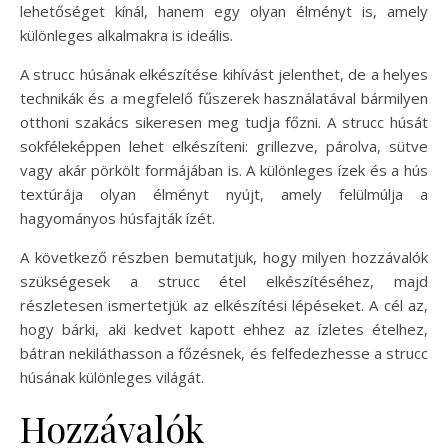
lehetőséget kínál, hanem egy olyan élményt is, amely
különleges alkalmakra is ideális.
A strucc húsának elkészítése kihívást jelenthet, de a helyes
technikák és a megfelelő fűszerek használatával bármilyen
otthoni szakács sikeresen meg tudja főzni. A strucc húsát
sokféleképpen lehet elkészíteni: grillezve, párolva, sütve
vagy akár pörkölt formájában is. A különleges ízek és a hús
textúrája olyan élményt nyújt, amely felülmúlja a
hagyományos húsfajták ízét.
A következő részben bemutatjuk, hogy milyen hozzávalók
szükségesek a strucc étel elkészítéséhez, majd
részletesen ismertetjük az elkészítési lépéseket. A cél az,
hogy bárki, aki kedvet kapott ehhez az ízletes ételhez,
bátran nekiláthasson a főzésnek, és felfedezhesse a strucc
húsának különleges világát.
Hozzávalók