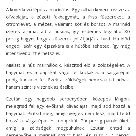
A következő lépés a marinálás. Egy tálban keverd össze az
olívaolajat, a zúzott fokhagymát, a friss fűszereket, a
citromlevet, a mézet, valamint sót és borsot. A marinád
ízletes aromát ad a húsnak, így érdemes legalább 30
percig hagyni, hogy a fűszerek jól átjárják a húst. Ha időd
engedi, akár egy éjszakára is a hűtőbe teheted, így még
intenzívebb ízt érhetsz el.
Mialatt a hús marinálódik, készítsd elő a zöldségeket. A
hagymát és a paprikát vágd fel kockákra, a sárgarépát
pedig karikázd fel. Ezek a zöldségek nemcsak ízt adnak,
hanem színt is visznek az ételbe.
Ezután egy nagyobb serpenyőben, közepes lángon,
melegítsd fel egy evőkanál olívaolajat, majd add hozzá a
hagymát. Pirítsd meg, amíg üveges nem lesz, majd tedd
hozzá a sárgarépát és a paprikát. Pár percig párold őket,
amíg a zöldségek megpuhulnak. Ezután öntsd a
serpenyőbe a marinált strucc húst, és süsd 5-7 percig,