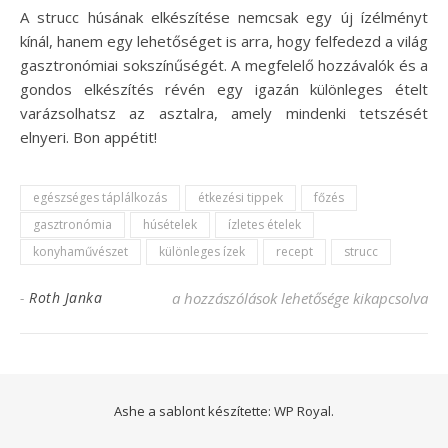
A strucc húsának elkészítése nemcsak egy új ízélményt
kínál, hanem egy lehetőséget is arra, hogy felfedezd a világ
gasztronómiai sokszínűségét. A megfelelő hozzávalók és a
gondos elkészítés révén egy igazán különleges ételt
varázsolhatsz az asztalra, amely mindenki tetszését
elnyeri. Bon appétit!
egészséges táplálkozás
étkezési tippek
főzés
gasztronómia
húsételek
ízletes ételek
konyhaművészet
különleges ízek
recept
strucc
Strucc recept: Fedezd fel a különleges ízek
-
Roth Janka
a hozzászólások lehetősége kikapcsolva
Ashe a sablont készítette:
WP Royal
.