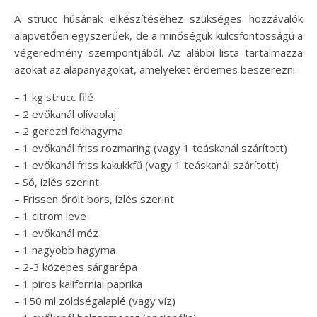
A strucc húsának elkészítéséhez szükséges hozzávalók
alapvetően egyszerűek, de a minőségük kulcsfontosságú a
végeredmény szempontjából. Az alábbi lista tartalmazza
azokat az alapanyagokat, amelyeket érdemes beszerezni:
– 1 kg strucc filé
– 2 evőkanál olívaolaj
– 2 gerezd fokhagyma
– 1 evőkanál friss rozmaring (vagy 1 teáskanál szárított)
– 1 evőkanál friss kakukkfű (vagy 1 teáskanál szárított)
– Só, ízlés szerint
– Frissen őrölt bors, ízlés szerint
– 1 citrom leve
– 1 evőkanál méz
– 1 nagyobb hagyma
– 2-3 közepes sárgarépa
– 1 piros kaliforniai paprika
– 150 ml zöldségalaplé (vagy víz)