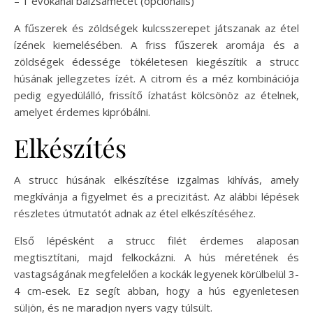
– 1 evőkanál balzsamecet (opcionális)
A fűszerek és zöldségek kulcsszerepet játszanak az étel
ízének kiemelésében. A friss fűszerek aromája és a
zöldségek édessége tökéletesen kiegészítik a strucc
húsának jellegzetes ízét. A citrom és a méz kombinációja
pedig egyedülálló, frissítő ízhatást kölcsönöz az ételnek,
amelyet érdemes kipróbálni.
Elkészítés
A strucc húsának elkészítése izgalmas kihívás, amely
megkívánja a figyelmet és a precizitást. Az alábbi lépések
részletes útmutatót adnak az étel elkészítéséhez.
Első lépésként a strucc filét érdemes alaposan
megtisztítani, majd felkockázni. A hús méretének és
vastagságának megfelelően a kockák legyenek körülbelül 3-
4 cm-esek. Ez segít abban, hogy a hús egyenletesen
süljön, és ne maradjon nyers vagy túlsült.