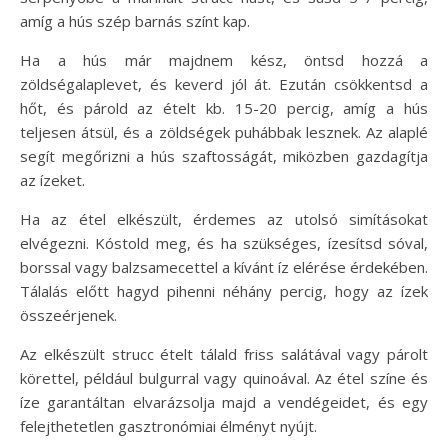
amíg a hús szép barnás színt kap.
Ha a hús már majdnem kész, öntsd hozzá a
zöldségalaplevet, és keverd jól át. Ezután csökkentsd a
hőt, és párold az ételt kb. 15-20 percig, amíg a hús
teljesen átsül, és a zöldségek puhábbak lesznek. Az alaplé
segít megőrizni a hús szaftosságát, miközben gazdagítja
az ízeket.
Ha az étel elkészült, érdemes az utolsó simításokat
elvégezni. Kóstold meg, és ha szükséges, ízesítsd sóval,
borssal vagy balzsamecettel a kívánt íz elérése érdekében.
Tálalás előtt hagyd pihenni néhány percig, hogy az ízek
összeérjenek.
Az elkészült strucc ételt tálald friss salátával vagy párolt
körettel, például bulgurral vagy quinoával. Az étel színe és
íze garantáltan elvarázsolja majd a vendégeidet, és egy
felejthetetlen gasztronómiai élményt nyújt.