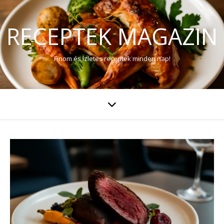
RECEPTEK MAGAZIN
Finom és ízletes receptek minden nap!