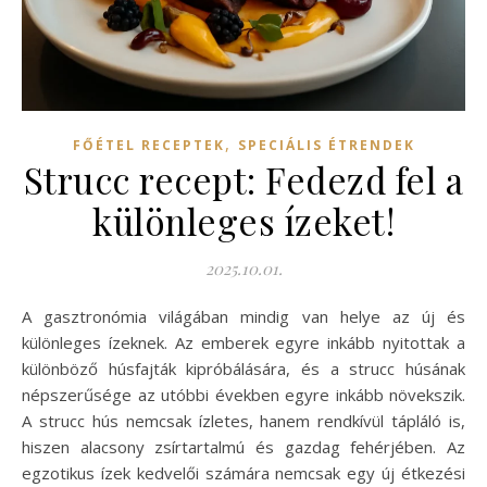
,
FŐÉTEL RECEPTEK
SPECIÁLIS ÉTRENDEK
Strucc recept: Fedezd fel a
különleges ízeket!
2025.10.01.
A gasztronómia világában mindig van helye az új és
különleges ízeknek. Az emberek egyre inkább nyitottak a
különböző húsfajták kipróbálására, és a strucc húsának
népszerűsége az utóbbi években egyre inkább növekszik.
A strucc hús nemcsak ízletes, hanem rendkívül tápláló is,
hiszen alacsony zsírtartalmú és gazdag fehérjében. Az
egzotikus ízek kedvelői számára nemcsak egy új étkezési