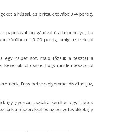
geket a hússal, és pirítsuk tovább 3-4 percig,
 paprikával, oregánóval és chilipehellyel, ha
on körülbelül 15-20 percig, amíg az ízek jól
zzá egy csipet sót, majd főzzük a tésztát a
z. Keverjük jól össze, hogy minden tészta jól
zeretnénk. Friss petrezselyemmel díszíthetjük,
d, így gyorsan asztalra kerülhet egy ízletes
tezzünk a fűszerekkel és az összetevőkkel, így