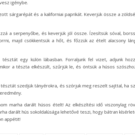
 vesz igénybe.
tt sárgarépát és a kaliforniai paprikát. Keverjük össze a zöldsé
á a serpenyőbe, és keverjük jól össze. Ízesítsük sóval, borssal,
orrni, majd csökkentsük a hőt, és főzzük az ételt alacsony láng
tésztát egy külön lábasban. Forraljunk fel vizet, adjunk ho
mikor a tészta elkészült, szűrjük le, és öntsük a húsos szószho
 tésztát szedjük tányérokra, és szórjuk meg reszelt sajttal, ha s
égeredmény.
om marha darált húsos ételt! Az elkészítési idő viszonylag rövi
ha darált hús sokoldalúsága lehetővé teszi, hogy bátran kísérle
on appétit!