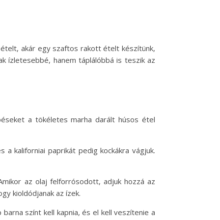
ételt, akár egy szaftos rakott ételt készítünk,
k ízletesebbé, hanem táplálóbbá is teszik az
éseket a tökéletes marha darált húsos étel
a kaliforniai paprikát pedig kockákra vágjuk.
mikor az olaj felforrósodott, adjuk hozzá az
gy kioldódjanak az ízek.
rna színt kell kapnia, és el kell veszítenie a