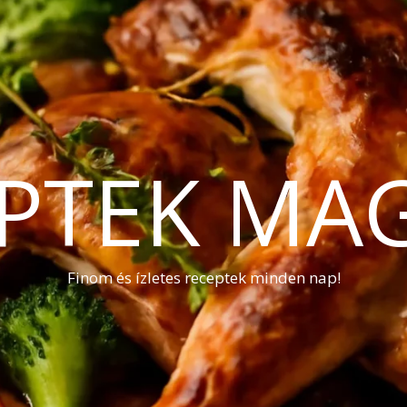
PTEK MA
Finom és ízletes receptek minden nap!