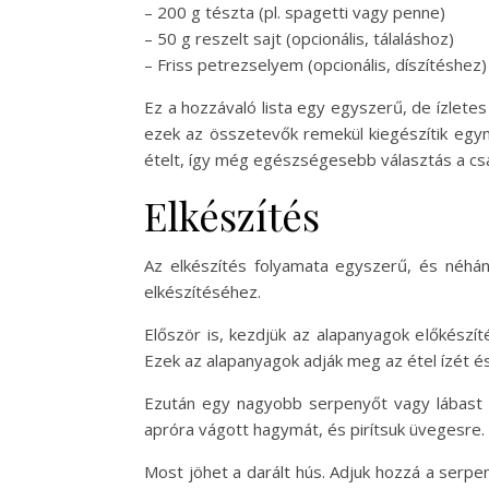
– 200 g tészta (pl. spagetti vagy penne)
– 50 g reszelt sajt (opcionális, tálaláshoz)
– Friss petrezselyem (opcionális, díszítéshez)
Ez a hozzávaló lista egy egyszerű, de ízletes 
ezek az összetevők remekül kiegészítik egym
ételt, így még egészségesebb választás a cs
Elkészítés
Az elkészítés folyamata egyszerű, és néhá
elkészítéséhez.
Először is, kezdjük az alapanyagok előkészít
Ezek az alapanyagok adják meg az étel ízét és
Ezután egy nagyobb serpenyőt vagy lábast me
apróra vágott hagymát, és pirítsuk üvegesre.
Most jöhet a darált hús. Adjuk hozzá a serpen