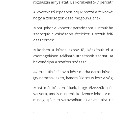
rózsaszín árnyalatát. Ez körülbelül 5-7 percet
A következő lépésben adjuk hozzá a felkockázo
hogy a zöldségek kissé megpuhuljanak.
Most jöhet a konzerv paradicsom. Öntsük hozz
szeretjük a csípősebb ételeket. Hozzuk felf
összeérnek.
Miközben a húsos szósz fő, készítsük el a 
csomagoláson található utasítások szerint. A
bevonódjon a szaftos szósszal.
Az étel tálalásához a kész marha darált húsos
így nemcsak szép, hanem ízletes is lesz a v
Most már készen állunk, hogy élvezzük a fin
vacsora, amely mindenki kedvence lehet. A mar
mindig új ízeket varázsolhatunk az asztalra. B