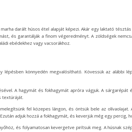
marha darált húsos étel alapját képezi. Akár egy laktató tésztás 
ást, és garantálják a finom végeredményt. A zöldségek nemcsa
aládi ebédekhez vagy vacsorákhoz.
ny lépésben könnyedén megvalósítható. Kövessük az alábbi lép
ésével. A hagymát és fokhagymát apróra vágjuk. A sárgarépát és 
 textúráját.
legítsünk fel közepes lángon, és öntsük bele az olívaolajat. A
 Ezután adjuk hozzá a fokhagymát, és keverjük még egy percig, ho
yőhöz, és folyamatosan kevergetve pirítsuk meg. A húsnak szép ba