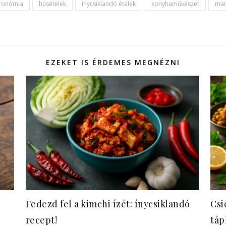
ronómia
húsételek
ínycsiklandó ételek
konyhaművészet
mar
EZEKET IS ÉRDEMES MEGNÉZNI
Fedezd fel a kimchi ízét: ínycsiklandó
Csi
recept!
táp