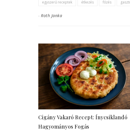
egyszerű receptek
étkezés
főzés
gaszt
-
Roth Janka
Cigány Vakaró Recept: Ínycsiklandó
Hagyományos Fogás