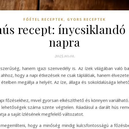
,
FŐÉTEL RECEPTEK
GYORS RECEPTEK
hús recept: ínycsiklandó
napra
2025.10.01.
erűség, hanem igazi szenvedély is. Az ízek világában való ba
hhoz, hogy a napi étkezések ne csak táplálóak, hanem élvezetes
telben megállja a helyét. Az íze, állaga és sokoldalúsága lehető
api főzésekhez, mivel gyorsan elkészíthető és könnyen variálható.
 a lehetőségek száma szinte végtelen. Ráadásul a darált hús rem
tja a saját ízlésének megfelelő változatot.
megemlíteni, hogy a minőség mindig kulcsfontosságú a főzésben