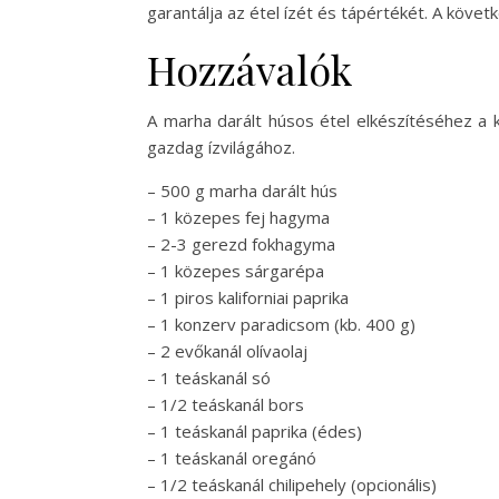
garantálja az étel ízét és tápértékét. A köve
Hozzávalók
A marha darált húsos étel elkészítéséhez a 
gazdag ízvilágához.
– 500 g marha darált hús
– 1 közepes fej hagyma
– 2-3 gerezd fokhagyma
– 1 közepes sárgarépa
– 1 piros kaliforniai paprika
– 1 konzerv paradicsom (kb. 400 g)
– 2 evőkanál olívaolaj
– 1 teáskanál só
– 1/2 teáskanál bors
– 1 teáskanál paprika (édes)
– 1 teáskanál oregánó
– 1/2 teáskanál chilipehely (opcionális)