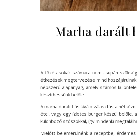
Marha darált 
A főzés sokak számára nem csupán szükségsz
étkezések megtervezése mind hozzájárulnak a
népszerű alapanyag, amely számos különféle é
készíthessünk belőle.
A marha darált hús kiváló választás a hétközn
étel, vagy egy ízletes burger készül belőle,
különböző szószokkal, így mindenki megtalálha
Mielőtt belemerülnénk a receptbe, érdemes 