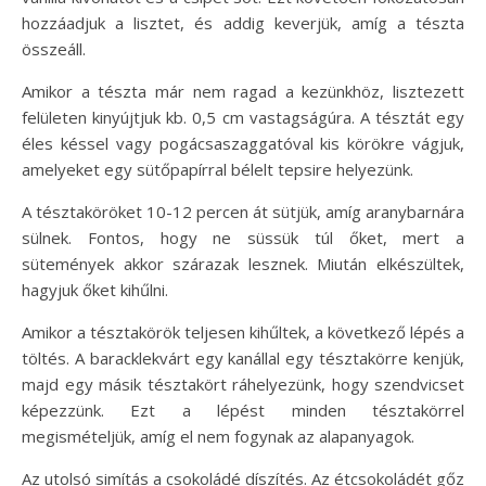
hozzáadjuk a lisztet, és addig keverjük, amíg a tészta
összeáll.
Amikor a tészta már nem ragad a kezünkhöz, lisztezett
felületen kinyújtjuk kb. 0,5 cm vastagságúra. A tésztát egy
éles késsel vagy pogácsaszaggatóval kis körökre vágjuk,
amelyeket egy sütőpapírral bélelt tepsire helyezünk.
A tésztaköröket 10-12 percen át sütjük, amíg aranybarnára
sülnek. Fontos, hogy ne süssük túl őket, mert a
sütemények akkor szárazak lesznek. Miután elkészültek,
hagyjuk őket kihűlni.
Amikor a tésztakörök teljesen kihűltek, a következő lépés a
töltés. A baracklekvárt egy kanállal egy tésztakörre kenjük,
majd egy másik tésztakört ráhelyezünk, hogy szendvicset
képezzünk. Ezt a lépést minden tésztakörrel
megismételjük, amíg el nem fogynak az alapanyagok.
Az utolsó simítás a csokoládé díszítés. Az étcsokoládét gőz