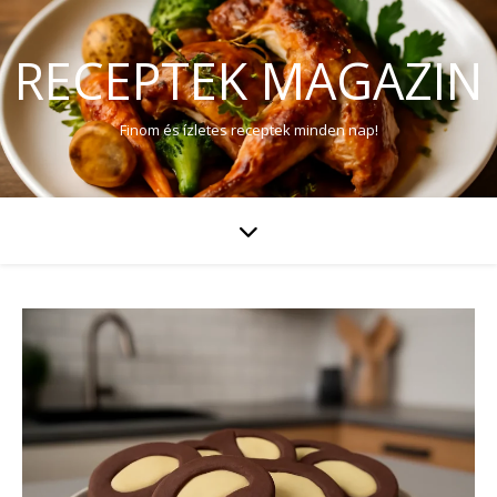
RECEPTEK MAGAZIN
Finom és ízletes receptek minden nap!