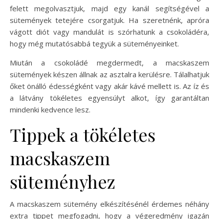
felett megolvasztjuk, majd egy kanál segítségével a
sütemények tetejére csorgatjuk. Ha szeretnénk, apróra
vágott diót vagy mandulát is szórhatunk a csokoládéra,
hogy még mutatósabbá tegyük a süteményeinket.
Miután a csokoládé megdermedt, a macskaszem
sütemények készen állnak az asztalra kerülésre. Tálalhatjuk
őket önálló édességként vagy akár kávé mellett is. Az íz és
a látvány tökéletes egyensúlyt alkot, így garantáltan
mindenki kedvence lesz.
Tippek a tökéletes
macskaszem
süteményhez
A macskaszem sütemény elkészítésénél érdemes néhány
extra tippet megfogadni, hogy a végeredmény igazán