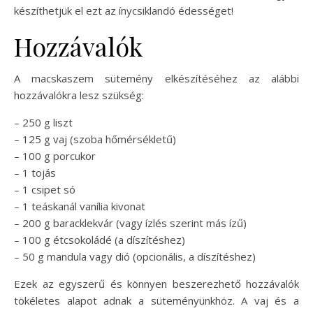
készíthetjük el ezt az ínycsiklandó édességet!
Hozzávalók
A macskaszem sütemény elkészítéséhez az alábbi
hozzávalókra lesz szükség:
– 250 g liszt
– 125 g vaj (szoba hőmérsékletű)
– 100 g porcukor
– 1 tojás
– 1 csipet só
– 1 teáskanál vanília kivonat
– 200 g baracklekvár (vagy ízlés szerint más ízű)
– 100 g étcsokoládé (a díszítéshez)
– 50 g mandula vagy dió (opcionális, a díszítéshez)
Ezek az egyszerű és könnyen beszerezhető hozzávalók
tökéletes alapot adnak a süteményünkhöz. A vaj és a