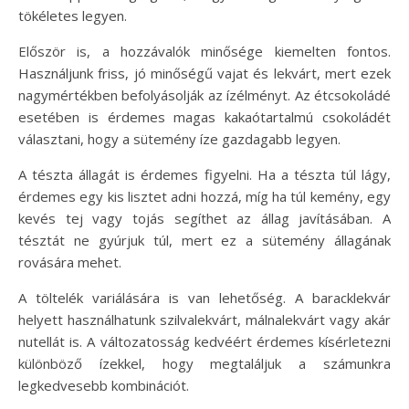
tökéletes legyen.
Először is, a hozzávalók minősége kiemelten fontos.
Használjunk friss, jó minőségű vajat és lekvárt, mert ezek
nagymértékben befolyásolják az ízélményt. Az étcsokoládé
esetében is érdemes magas kakaótartalmú csokoládét
választani, hogy a sütemény íze gazdagabb legyen.
A tészta állagát is érdemes figyelni. Ha a tészta túl lágy,
érdemes egy kis lisztet adni hozzá, míg ha túl kemény, egy
kevés tej vagy tojás segíthet az állag javításában. A
tésztát ne gyúrjuk túl, mert ez a sütemény állagának
rovására mehet.
A töltelék variálására is van lehetőség. A baracklekvár
helyett használhatunk szilvalekvárt, málnalekvárt vagy akár
nutellát is. A változatosság kedvéért érdemes kísérletezni
különböző ízekkel, hogy megtaláljuk a számunkra
legkedvesebb kombinációt.