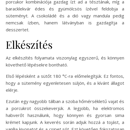
porcukor kombinációja gazdag ízt ad a tésztának, míg a
baracklekvár édes és gyümölcsös ízével feldobja a
süteményt. A csokoládé és a dió vagy mandula pedig
nemcsak ízben, hanem látványban is gazdagítja a
desszertet.
Elkészítés
Az elkészítés folyamata viszonylag egyszerű, és könnyen
követhető lépésekre bontható.
Első lépésként a sütőt 180 °C-ra előmelegítjük. Ez fontos,
hogy a sütemény egyenletesen süljön, és a kívánt állagot
elérje.
Ezután egy nagyobb tálban a szoba hőmérsékletű vajat és
a porcukrot összekeverjük. A legjobb, ha elektromos
habverőt használunk, hogy könnyen és gyorsan sima
krémet kapjunk. A keverés során adjuk hozzá a tojást, a
vanília kivonatot és a csipet sót. Ezt követően fokozatosan