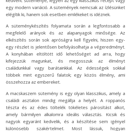
kedvenc süteménye, legyen az egy klasszikus recept vagy
egy modern variáció. A sütemények nemcsak az ízlésünket
elégítik ki, hanem sok esetben emlékeket is idéznek.
A süteménykészítés folyamata során a legfontosabb a
megfelelő arányok és az alapanyagok minősége. Az
elkészítés során sok apróságra kell figyelni, hiszen egy-
egy részlet is jelentősen befolyásolhatja a végeredményt.
A konyhában eltöltött idő lehetőséget ad arra, hogy
kifejezzük magunkat, és megosszuk az élményt
családunkkal vagy barátainkkal. Az édességek sokkal
többek mint egyszerű falatok; egy közös élmény, ami
összehozza az embereket.
A macskaszem sütemény is egy olyan klasszikus, amely a
családi asztalon mindig megállja a helyét. A roppanós
tészta és az édes töltelék tökéletes párosítást alkot,
amely bármilyen alkalomra ideális választás. Kicsik és
nagyok egyaránt kedvelik, és a készítése sem igényel
különösebb szakértelmet. Most lássuk, hogyan