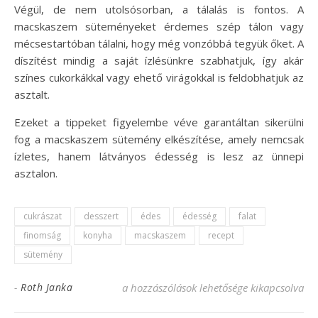
Végül, de nem utolsósorban, a tálalás is fontos. A
macskaszem süteményeket érdemes szép tálon vagy
mécsestartóban tálalni, hogy még vonzóbbá tegyük őket. A
díszítést mindig a saját ízlésünkre szabhatjuk, így akár
színes cukorkákkal vagy ehető virágokkal is feldobhatjuk az
asztalt.
Ezeket a tippeket figyelembe véve garantáltan sikerülni
fog a macskaszem sütemény elkészítése, amely nemcsak
ízletes, hanem látványos édesség is lesz az ünnepi
asztalon.
cukrászat
desszert
édes
édesség
falat
finomság
konyha
macskaszem
recept
sütemény
Macskaszem sütemény recept: Édes élveze
-
Roth Janka
a hozzászólások lehetősége kikapcsolva