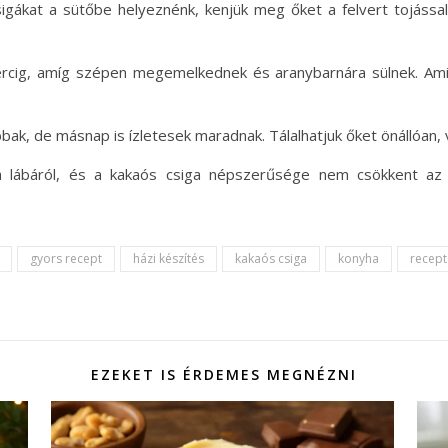
csigákat a sütőbe helyeznénk, kenjük meg őket a felvert tojássa
ercig, amíg szépen megemelkednek és aranybarnára sülnek. Amik
bak, de másnap is ízletesek maradnak. Tálalhatjuk őket önállóan, 
a lábáról, és a kakaós csiga népszerűsége nem csökkent az é
gyors recept
házi készítés
kakaós csiga
konyha
recept
EZEKET IS ÉRDEMES MEGNÉZNI