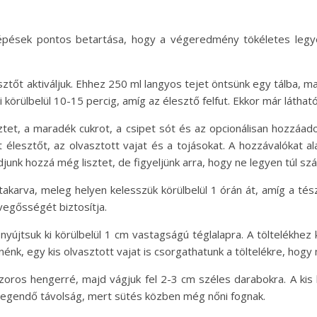
lépések pontos betartása, hogy a végeredmény tökéletes legy
tőt aktiváljuk. Ehhez 250 ml langyos tejet öntsünk egy tálba, m
i körülbelül 10-15 percig, amíg az élesztő felfut. Ekkor már láthat
et, a maradék cukrot, a csipet sót és az opcionálisan hozzáadot
t élesztőt, az olvasztott vajat és a tojásokat. A hozzávalókat 
junk hozzá még lisztet, de figyeljünk arra, hogy ne legyen túl sz
karva, meleg helyen kelesszük körülbelül 1 órán át, amíg a tés
egősségét biztosítja.
 nyújtsuk ki körülbelül 1 cm vastagságú téglalapra. A töltelékhe
nénk, egy kis olvasztott vajat is csorgathatunk a töltelékre, hogy
zoros hengerré, majd vágjuk fel 2-3 cm széles darabokra. A kis
elegendő távolság, mert sütés közben még nőni fognak.