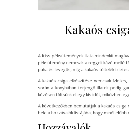
Kakaós csiga
A friss péksütemények illata mindenkit magáv
péksütemény nemcsak a reggeli kávé mellé tö
puha és levegős, míg a kakaós töltelék ízlete
A kakaós csiga elkészítése nemcsak ízletes,
során a konyhában terjengő illatok pedig ga
közösen töltsünk el egy kis időt, miközben egy
A következőkben bemutatjuk a kakaós csiga r
bele a hozzávalók listájába, hogy minél előbb
Hozzávalók