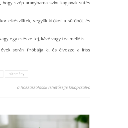
l, hogy szép aranybarna színt kapjanak sütés
or elkészültek, vegyük ki őket a sütőből, és
vagy egy csésze tej, kávé vagy tea mellé is.
vek során. Próbálja ki, és élvezze a friss
sütemény
Kakaós csiga recept, amit mindenki szeretni fog! bejegyzés
a hozzászólások lehetősége kikapcsolva