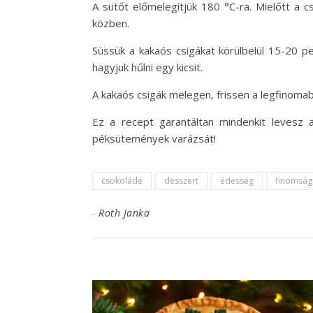
A sütőt előmelegítjük 180 °C-ra. Mielőtt a 
közben.
Süssük a kakaós csigákat körülbelül 15-20 p
hagyjuk hűlni egy kicsit.
A kakaós csigák melegen, frissen a legfinomab
Ez a recept garantáltan mindenkit levesz 
péksütemények varázsát!
csokoládé
desszert
édesség
finomság
-
Roth Janka