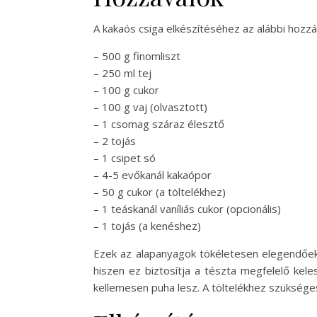
A kakaós csiga elkészítéséhez az alábbi hozzá
– 500 g finomliszt
– 250 ml tej
– 100 g cukor
– 100 g vaj (olvasztott)
– 1 csomag száraz élesztő
– 2 tojás
– 1 csipet só
– 4-5 evőkanál kakaópor
– 50 g cukor (a töltelékhez)
– 1 teáskanál vaníliás cukor (opcionális)
– 1 tojás (a kenéshez)
Ezek az alapanyagok tökéletesen elegendőek a
hiszen ez biztosítja a tészta megfelelő kele
kellemesen puha lesz. A töltelékhez szükséges