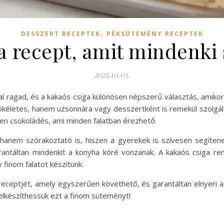
,
DESSZERT RECEPTEK
PÉKSÜTEMÉNY RECEPTEK
 recept, amit mindenki s
2025.10.03.
al ragad, és a kakaós csiga különösen népszerű választás, amiko
kéletes, hanem uzsonnára vagy desszertként is remekül szolgál. 
sen csokoládés, ami minden falatban érezhető.
 hanem szórakoztató is, hiszen a gyerekek is szívesen segíte
rantáltan mindenkit a konyha köré vonzanak. A kakaós csiga re
 finom falatot készítünk.
eceptjét, amely egyszerűen követhető, és garantáltan elnyeri a 
 elkészíthessük ezt a finom süteményt!