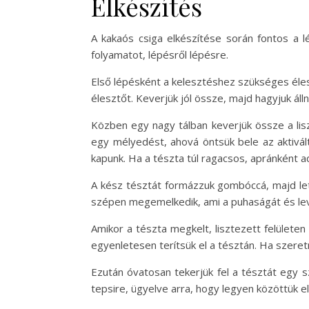
Elkészítés
A kakaós csiga elkészítése során fontos a 
folyamatot, lépésről lépésre.
Első lépésként a kelesztéshez szükséges élesz
élesztőt. Keverjük jól össze, majd hagyjuk álln
Közben egy nagy tálban keverjük össze a liszt
egy mélyedést, ahová öntsük bele az aktivál
kapunk. Ha a tészta túl ragacsos, apránként ad
A kész tésztát formázzuk gombóccá, majd leta
szépen megemelkedik, ami a puhaságát és lev
Amikor a tészta megkelt, lisztezett felületen
egyenletesen terítsük el a tésztán. Ha szeret
Ezután óvatosan tekerjük fel a tésztát egy s
tepsire, ügyelve arra, hogy legyen közöttük 