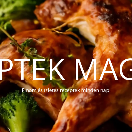
PTEK MA
Finom és ízletes receptek minden nap!