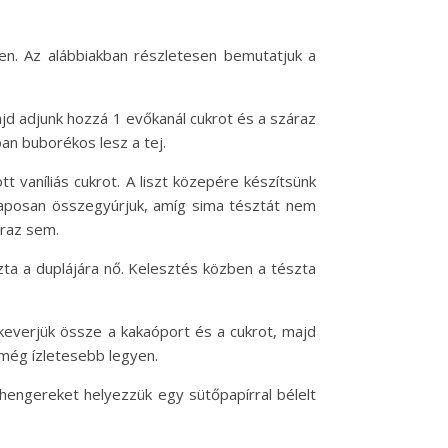
en. Az alábbiakban részletesen bemutatjuk a
ajd adjunk hozzá 1 evőkanál cukrot és a száraz
óan buborékos lesz a tej.
t vaníliás cukrot. A liszt közepére készítsünk
alaposan összegyúrjuk, amíg sima tésztát nem
áraz sem.
zta a duplájára nő. Kelesztés közben a tészta
z keverjük össze a kakaóport és a cukrot, majd
 még ízletesebb legyen.
 hengereket helyezzük egy sütőpapírral bélelt