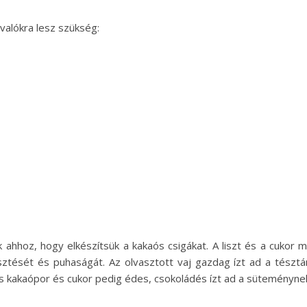
valókra lesz szükség:
hhoz, hogy elkészítsük a kakaós csigákat. A liszt és a cukor mel
sztését és puhaságát. Az olvasztott vaj gazdag ízt ad a tésztána
 kakaópor és cukor pedig édes, csokoládés ízt ad a süteménynek,