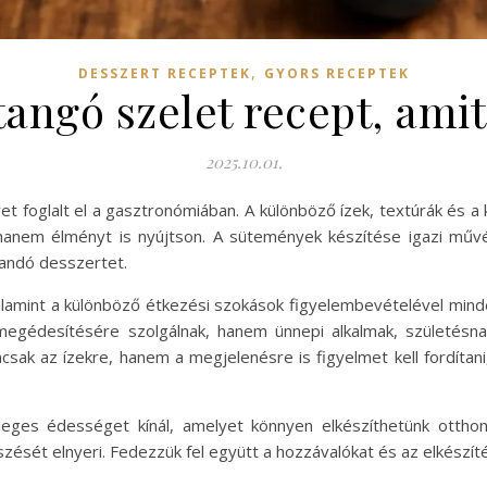
,
DESSZERT RECEPTEK
GYORS RECEPTEK
tangó szelet recept, amit
2025.10.01.
et foglalt el a gasztronómiában. A különböző ízek, textúrák és a 
anem élményt is nyújtson. A sütemények készítése igazi művé
landó desszertet.
mint a különböző étkezési szokások figyelembevételével minde
édesítésére szolgálnak, hanem ünnepi alkalmak, születésnap
sak az ízekre, hanem a megjelenésre is figyelmet kell fordítan
eges édességet kínál, amelyet könnyen elkészíthetünk ottho
ését elnyeri. Fedezzük fel együtt a hozzávalókat és az elkészíté