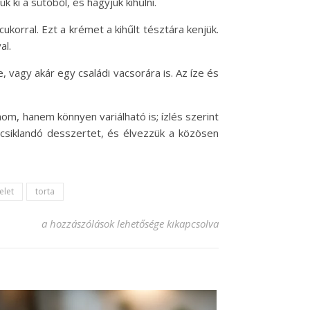
 ki a sütőből, és hagyjuk kihűlni.
korral. Ezt a krémet a kihűlt tésztára kenjük.
al.
, vagy akár egy családi vacsorára is. Az íze és
om, hanem könnyen variálható is; ízlés szerint
nycsiklandó desszertet, és élvezzük a közösen
elet
torta
Ínycsiklandó tangó szelet recept, amit imádni fogsz! bejeg
a hozzászólások lehetősége kikapcsolva