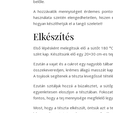
belőle.
A hozzávalók mennyiségeit érdemes pontosa
használata szintén elengedhetetlen, hiszen
hogyan készíthetjük el a tangó szeletet!
Elkészítés
Első lépésként melegítsük elő a sütőt 180 °
színt kap. Készítsünk elő egy 20×30 cm-es tep
Ezután a vajat és a cukrot egy nagyobb tálban
összekeveredjen, krémes állagú masszát kapj
A tojások segítenek a tészta levegőssé tétel
Ezután szitáljuk hozzá a búzalisztet, a sü
egyenletesen eloszljon a tésztában. Fokoza
fontos, hogy a tej mennyisége megfelelő legye
Most, hogy a tészta elkészült, öntsük azt a t