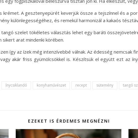
egy fogpiszkálóval beleszúrva tisztán jön ki. Ha elkészült, vegyük
 krémet. A gesztenyepürét keverjük össze a tejszínnel és a porcu
mény különlegességéhez, és remekül harmonizál a kakaós tésztáv
 A tangó szelet tökéletes választás lehet egy baráti összejövetelre
n sikert arat mindenki körében.
zen így az ízek még intenzívebbé válnak. Az édesség nemcsak fin
l vagy akár friss gyümölcsökkel is. Készítsük el együtt ezt az í
ínycsiklandó
konyhaművészet
recept
sütemény
tangó sz
EZEKET IS ÉRDEMES MEGNÉZNI