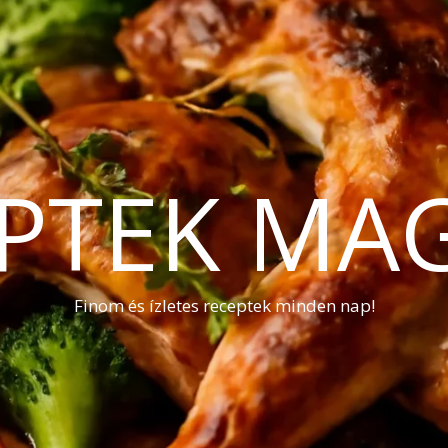
PTEK MA
Finom és ízletes receptek minden nap!