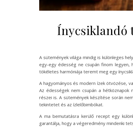
Ínycsiklandó 
A sütemények világa mindig is különleges hely
egy-egy édesség ne csupán finom legyen, h
tökéletes harmóniája teremt meg egy ínycsik
A hagyományos és modern ízek ötvözése, vala
Az édességek nem csupán a hétköznapok meg
részei is. A sütemények készítése során nemc
tekintetet és az ízlelőbimbókat.
A ma bemutatásra kerülő recept egy különl
garantálja, hogy a végeredmény mindenki tetsz