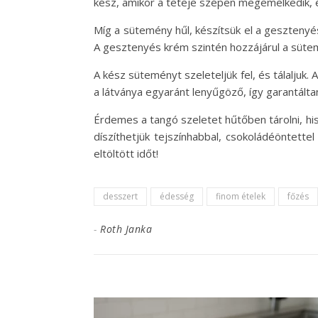
kész, amikor a teteje szépen megemelkedik, és 
Míg a sütemény hűl, készítsük el a gesztenyés
A gesztenyés krém szintén hozzájárul a süte
A kész süteményt szeleteljük fel, és tálaljuk.
a látványa egyaránt lenyűgöző, így garantálta
Érdemes a tangó szeletet hűtőben tárolni, his
díszíthetjük tejszínhabbal, csokoládéöntette
eltöltött időt!
desszert
édesség
finom ételek
főzés
-
Roth Janka