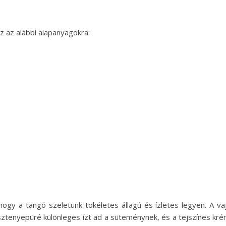
z az alábbi alapanyagokra:
gy a tangó szeletünk tökéletes állagú és ízletes legyen. A vaj
sztenyepüré különleges ízt ad a süteménynek, és a tejszínes kré