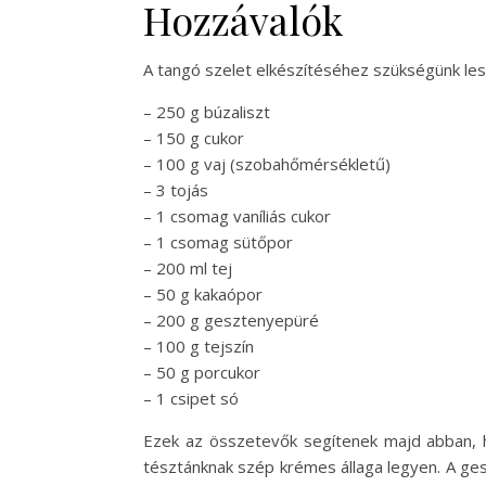
Hozzávalók
A tangó szelet elkészítéséhez szükségünk les
– 250 g búzaliszt
– 150 g cukor
– 100 g vaj (szobahőmérsékletű)
– 3 tojás
– 1 csomag vaníliás cukor
– 1 csomag sütőpor
– 200 ml tej
– 50 g kakaópor
– 200 g gesztenyepüré
– 100 g tejszín
– 50 g porcukor
– 1 csipet só
Ezek az összetevők segítenek majd abban, ho
tésztánknak szép krémes állaga legyen. A ge