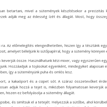
n betartani, mivel a sütemények készítésekor a precizitás 
 ezek adják meg az édesség ízét és állagát. Most, hogy összeg
C-ra. Az előmelegítés elengedhetetlen, hiszen így a tésztánk e
sit, amelyet béleljünk ki sütőpapírral, hogy a sütemény könnyen e
 keverjük össze. Használhatunk kézi mixer, vagy egyszerűen egy fak
unk. Hozzáadjuk a tojásokat egyenként, mindegyiket alaposan e
ében, így a süteményünk puha és omlós lesz.
tőport, a kakaóport és a csipet sót. A száraz összetevőket ér
tosan adjuk hozzá a tejet is, miközben folyamatosan keverjük
n, hiszen ez befolyásolja a sütemény állagát.
epsibe, és simítsuk el a tetejét. Helyezzük a sütőbe, ahol körülb