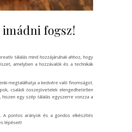
 imádni fogsz!
kreatív tálalás mind hozzájárulnak ahhoz, hogy
szet, amelyben a hozzávalók és a technikák
nki megtalálhatja a kedvére való finomságot.
ok, családi összejövetelek elengedhetetlen
i, hiszen egy szép tálalás egyszerre vonzza a
n. A pontos arányok és a gondos elkészítés
s lépéseit!