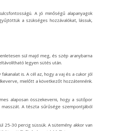
kulcsfontosságú. A jó minőségű alapanyagok
yűjtöttük a szükséges hozzávalókat, lássuk,
gyenletesen sül majd meg, és szép aranybarna
ltávolítható legyen sütés után.
analat is. A cél az, hogy a vaj és a cukor jól
lkeverve, mielőtt a következőt hozzátennénk.
demes alaposan összekeverni, hogy a sütőpor
 a masszát. A tészta sűrűsége szempontjából
elül 25-30 percig süssük. A sütemény akkor van