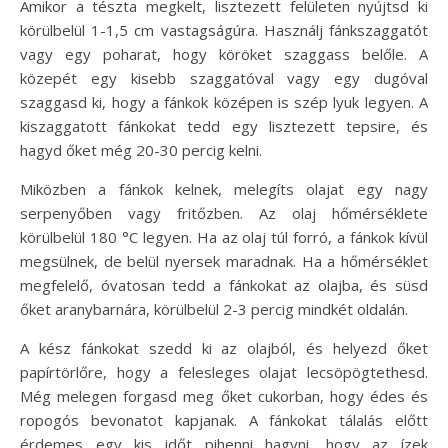
Amikor a tészta megkelt, lisztezett felületen nyújtsd ki
körülbelül 1-1,5 cm vastagságúra. Használj fánkszaggatót
vagy egy poharat, hogy köröket szaggass belőle. A
közepét egy kisebb szaggatóval vagy egy dugóval
szaggasd ki, hogy a fánkok középen is szép lyuk legyen. A
kiszaggatott fánkokat tedd egy lisztezett tepsire, és
hagyd őket még 20-30 percig kelni.
Miközben a fánkok kelnek, melegíts olajat egy nagy
serpenyőben vagy fritőzben. Az olaj hőmérséklete
körülbelül 180 °C legyen. Ha az olaj túl forró, a fánkok kívül
megsülnek, de belül nyersek maradnak. Ha a hőmérséklet
megfelelő, óvatosan tedd a fánkokat az olajba, és süsd
őket aranybarnára, körülbelül 2-3 percig mindkét oldalán.
A kész fánkokat szedd ki az olajból, és helyezd őket
papírtörlőre, hogy a felesleges olajat lecsöpögtethesd.
Még melegen forgasd meg őket cukorban, hogy édes és
ropogós bevonatot kapjanak. A fánkokat tálalás előtt
érdemes egy kis időt pihenni hagyni, hogy az ízek