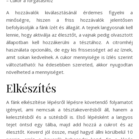
– Cukor a forgatáshoz
A hozzávalók kiválasztásánál érdemes figyelni a
minőségre, hiszen a friss hozzávalók jelentősen
befolyásolják a fánk ízét és állagát. A tejnek langyosnak kell
lennie, hogy aktiválja az élesztőt, a vajnak pedig olvasztott
állapotban kell hozzákerülni a tésztához. A citromhéj
használata opcionális, de egy kis frissességet ad az íznek,
amit sokan kedvelnek. A cukor mennyisége is ízlés szerint
változtatható: ha édesebben szereted, akkor nyugodtan
növelheted a mennyiséget.
Elkészítés
A fánk elkészítése lépésről lépésre követendő folyamatot
igényel, ami nemcsak a tésztakeverésből áll, hanem a
kelesztésből és a sütésből is. Első lépésként a langyos
tejet öntsd egy tálba, majd add hozzá a cukrot és az
élesztőt. Keverd jól össze, majd hagyd állni körülbelül 10