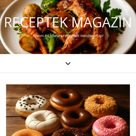
RECEPTEK MAGAZIN
Finom és ízletes receptek minden nap!