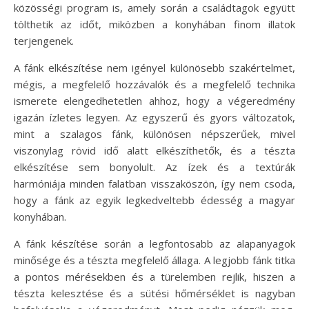
közösségi program is, amely során a családtagok együtt
tölthetik az időt, miközben a konyhában finom illatok
terjengenek.
A fánk elkészítése nem igényel különösebb szakértelmet,
mégis, a megfelelő hozzávalók és a megfelelő technika
ismerete elengedhetetlen ahhoz, hogy a végeredmény
igazán ízletes legyen. Az egyszerű és gyors változatok,
mint a szalagos fánk, különösen népszerűek, mivel
viszonylag rövid idő alatt elkészíthetők, és a tészta
elkészítése sem bonyolult. Az ízek és a textúrák
harmóniája minden falatban visszaköszön, így nem csoda,
hogy a fánk az egyik legkedveltebb édesség a magyar
konyhában.
A fánk készítése során a legfontosabb az alapanyagok
minősége és a tészta megfelelő állaga. A legjobb fánk titka
a pontos mérésekben és a türelemben rejlik, hiszen a
tészta kelesztése és a sütési hőmérséklet is nagyban