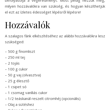
befolyásolja a végeredményt. Most pedig nézzük meg,
milyen hozzávalókra van szükség, és hogyan készíthetjük
el ezt az ízletes édességet lépésről lépésre!
Hozzávalók
A szalagos fánk elkészítéséhez az alábbi hozzávalókra lesz
szükséged:
– 500 g finomliszt
– 250 ml tej
– 2 tojás
– 100 g cukor
– 50 g vaj (olvasztva)
– 25 g élesztő
– 1 csipet só
– 1 csomag vaníliás cukor
– 1/2 teáskanál reszelt citromhéj (opcionális)
– Olaj a sütéshez