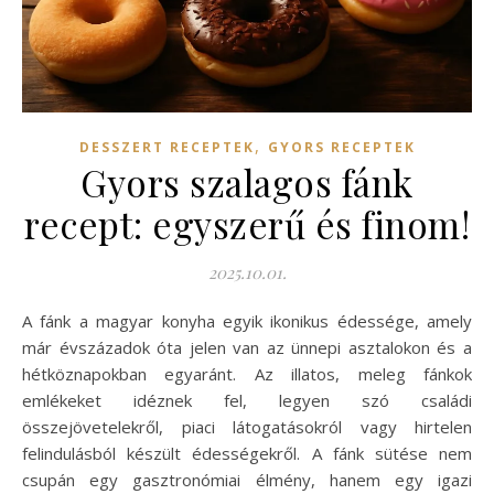
,
DESSZERT RECEPTEK
GYORS RECEPTEK
Gyors szalagos fánk
recept: egyszerű és finom!
2025.10.01.
A fánk a magyar konyha egyik ikonikus édessége, amely
már évszázadok óta jelen van az ünnepi asztalokon és a
hétköznapokban egyaránt. Az illatos, meleg fánkok
emlékeket idéznek fel, legyen szó családi
összejövetelekről, piaci látogatásokról vagy hirtelen
felindulásból készült édességekről. A fánk sütése nem
csupán egy gasztronómiai élmény, hanem egy igazi