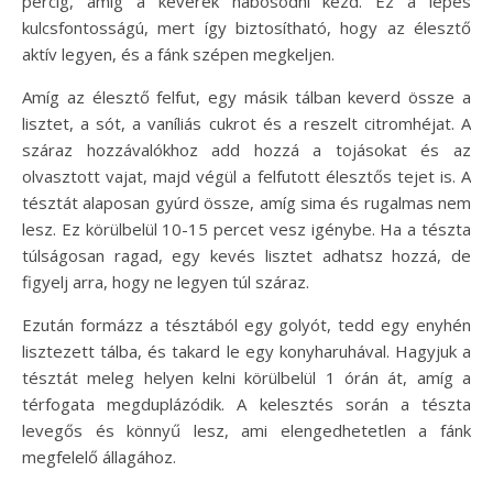
percig, amíg a keverék habosodni kezd. Ez a lépés
kulcsfontosságú, mert így biztosítható, hogy az élesztő
aktív legyen, és a fánk szépen megkeljen.
Amíg az élesztő felfut, egy másik tálban keverd össze a
lisztet, a sót, a vaníliás cukrot és a reszelt citromhéjat. A
száraz hozzávalókhoz add hozzá a tojásokat és az
olvasztott vajat, majd végül a felfutott élesztős tejet is. A
tésztát alaposan gyúrd össze, amíg sima és rugalmas nem
lesz. Ez körülbelül 10-15 percet vesz igénybe. Ha a tészta
túlságosan ragad, egy kevés lisztet adhatsz hozzá, de
figyelj arra, hogy ne legyen túl száraz.
Ezután formázz a tésztából egy golyót, tedd egy enyhén
lisztezett tálba, és takard le egy konyharuhával. Hagyjuk a
tésztát meleg helyen kelni körülbelül 1 órán át, amíg a
térfogata megduplázódik. A kelesztés során a tészta
levegős és könnyű lesz, ami elengedhetetlen a fánk
megfelelő állagához.