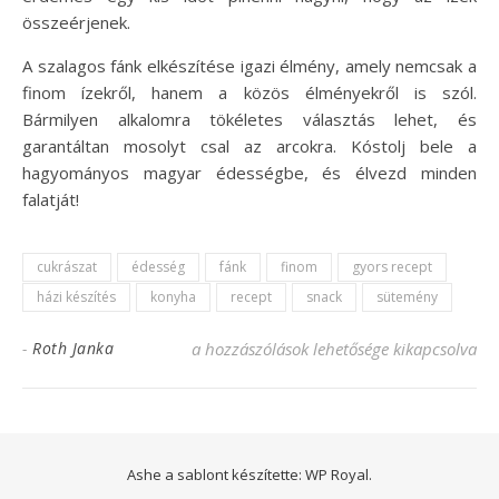
összeérjenek.
A szalagos fánk elkészítése igazi élmény, amely nemcsak a
finom ízekről, hanem a közös élményekről is szól.
Bármilyen alkalomra tökéletes választás lehet, és
garantáltan mosolyt csal az arcokra. Kóstolj bele a
hagyományos magyar édességbe, és élvezd minden
falatját!
cukrászat
édesség
fánk
finom
gyors recept
házi készítés
konyha
recept
snack
sütemény
Gyors szalagos fánk recept: egyszerű és f
-
Roth Janka
a hozzászólások lehetősége kikapcsolva
Ashe a sablont készítette:
WP Royal
.