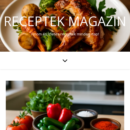
RECEPTEK MAGAZIN
Finom és ízletes receptek minden nap!