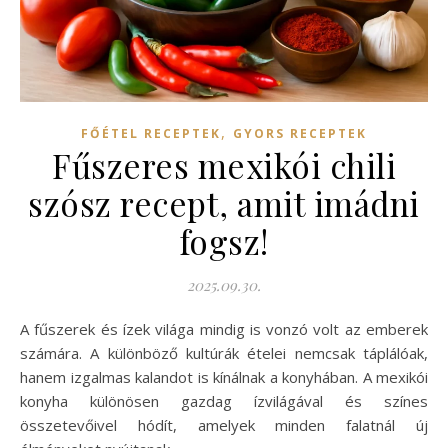
,
FŐÉTEL RECEPTEK
GYORS RECEPTEK
Fűszeres mexikói chili
szósz recept, amit imádni
fogsz!
2025.09.30.
A fűszerek és ízek világa mindig is vonzó volt az emberek
számára. A különböző kultúrák ételei nemcsak táplálóak,
hanem izgalmas kalandot is kínálnak a konyhában. A mexikói
konyha különösen gazdag ízvilágával és színes
összetevőivel hódít, amelyek minden falatnál új