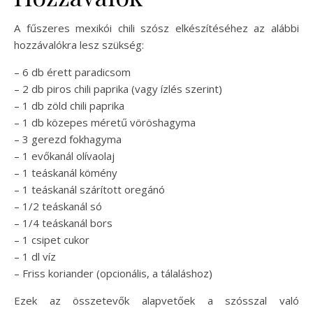
A fűszeres mexikói chili szósz elkészítéséhez az alábbi
hozzávalókra lesz szükség:
– 6 db érett paradicsom
– 2 db piros chili paprika (vagy ízlés szerint)
– 1 db zöld chili paprika
– 1 db közepes méretű vöröshagyma
– 3 gerezd fokhagyma
– 1 evőkanál olívaolaj
– 1 teáskanál kömény
– 1 teáskanál szárított oregánó
– 1/2 teáskanál só
– 1/4 teáskanál bors
– 1 csipet cukor
– 1 dl víz
– Friss koriander (opcionális, a tálaláshoz)
Ezek az összetevők alapvetőek a szósszal való