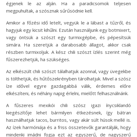
égjenek le az alján. Ha a paradicsomok teljesen
megpuhultak, a szósznak sűrűsödnie kell.
Amikor a főzési idő letelt, vegyük le a lábast a tűzről, és
hagyjuk egy kicsit kihűlni. Ezután használjunk egy botmixert,
vagy öntsük a szószt egy turmixgépbe, és pépesítsük
simára. Ha szeretjük a darabosabb állagot, akkor csak
részben turmixoljuk. A kész chili szószt ízlés szerint még
fűszerezhetjük, ha szükséges.
Az elkészült chili szószt tálalhatjuk azonnal, vagy üvegekbe
is tölthetjük, és hűtőszekrényben tárolhatjuk. Mivel a szósz
íze idővel egyre gazdagabbá válik, érdemes előre
elkészíteni, és néhány napig érlelni, mielőtt felhasználnánk.
A fűszeres mexikói chili szósz igazi ínycsiklandó
kiegészítője lehet bármilyen étkezésnek, így bátran
használhatjuk tacos, burritos, vagy akár sült húsok mellé is.
Az ízek harmóniája és a friss összetevők garantálják, hogy
mindenki imádni fogja ezt az egyszerű, de nagyszerű