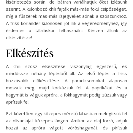
kísérletezés során, de bátran variálhatjuk őket ízlésünk
szerint. A különböző chili fajták más-más fokú csípősséget,
míg a fűszerek más-más ízjegyeket adnak a szószunkhoz.
A friss koriander különösen jól illik a végeredményhez, így
érdemes a tálaláskor felhasználni. Készen állunk az
elkészítésre!
Elkészítés
A chili szósz elkészítése viszonylag egyszerű, és
mindössze néhány lépésből áll. Az első lépés a friss
hozzávalók előkészítése. A paradicsomokat alaposan
mossuk meg, majd kockázzuk fel. A paprikákat és a
hagymát is vágjuk apróra, a fokhagymát pedig zúzzuk vagy
aprítsuk fel.
Ezt követően egy közepes méretű lábasban melegítsük fel
az olívaolajat közepes lángon. Amikor az olaj forró, adjuk
hozzá az apróra vágott vöröshagymát, és pirítsuk