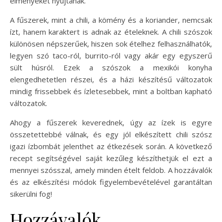
élményeket nyújtanak.
A fűszerek, mint a chili, a kömény és a koriander, nemcsak
ízt, hanem karaktert is adnak az ételeknek. A chili szószok
különösen népszerűek, hiszen sok ételhez felhasználhatók,
legyen szó taco-ról, burrito-ról vagy akár egy egyszerű
sült húsról. Ezek a szószok a mexikói konyha
elengedhetetlen részei, és a házi készítésű változatok
mindig frissebbek és ízletesebbek, mint a boltban kapható
változatok.
Ahogy a fűszerek keverednek, úgy az ízek is egyre
összetettebbé válnak, és egy jól elkészített chili szósz
igazi ízbombát jelenthet az étkezések során. A következő
recept segítségével saját kezűleg készíthetjük el ezt a
mennyei szósszal, amely minden ételt feldob. A hozzávalók
és az elkészítési módok figyelembevételével garantáltan
sikerülni fog!
Hozzávalók