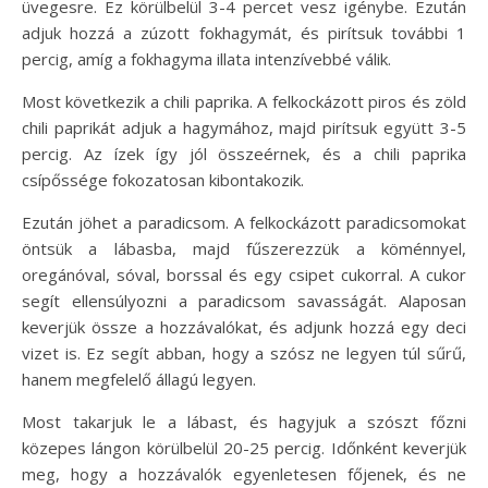
üvegesre. Ez körülbelül 3-4 percet vesz igénybe. Ezután
adjuk hozzá a zúzott fokhagymát, és pirítsuk további 1
percig, amíg a fokhagyma illata intenzívebbé válik.
Most következik a chili paprika. A felkockázott piros és zöld
chili paprikát adjuk a hagymához, majd pirítsuk együtt 3-5
percig. Az ízek így jól összeérnek, és a chili paprika
csípőssége fokozatosan kibontakozik.
Ezután jöhet a paradicsom. A felkockázott paradicsomokat
öntsük a lábasba, majd fűszerezzük a köménnyel,
oregánóval, sóval, borssal és egy csipet cukorral. A cukor
segít ellensúlyozni a paradicsom savasságát. Alaposan
keverjük össze a hozzávalókat, és adjunk hozzá egy deci
vizet is. Ez segít abban, hogy a szósz ne legyen túl sűrű,
hanem megfelelő állagú legyen.
Most takarjuk le a lábast, és hagyjuk a szószt főzni
közepes lángon körülbelül 20-25 percig. Időnként keverjük
meg, hogy a hozzávalók egyenletesen főjenek, és ne