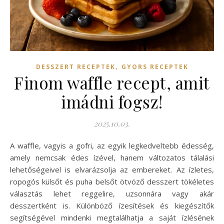
,
DESSZERT RECEPTEK
GYORS RECEPTEK
Finom waffle recept, amit
imádni fogsz!
2025.10.03.
A waffle, vagyis a gofri, az egyik legkedveltebb édesség,
amely nemcsak édes ízével, hanem változatos tálalási
lehetőségeivel is elvarázsolja az embereket. Az ízletes,
ropogós külsőt és puha belsőt ötvöző desszert tökéletes
választás lehet reggelire, uzsonnára vagy akár
desszertként is. Különböző ízesítések és kiegészítők
segítségével mindenki megtalálhatja a saját ízlésének