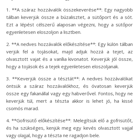
1. **A száraz hozzávalók összekeverése**: Egy nagyobb
tálban keverjük össze a búzalisztet, a sütőport és a sót.
Ezt a lépést célszerű alaposan végezni, hogy a sütőpor
egyenletesen eloszoljon a lisztben.
2. **A nedves hozzávalók előkészítése**: Egy külön tálban
verjük fel a tojásokat, majd adjuk hozzá a tejet, az
olvasztott vajat és a vanília kivonatot. Keverjük jól össze,
hogy a tojások és a tejek egyenletesen eloszoljanak.
3. **Keverjük össze a tésztát**: A nedves hozzávalókat
öntsük a száraz hozzávalókhoz, és óvatosan keverjük
össze egy fakanállal vagy egy habverővel. Fontos, hogy ne
keverjük túl, mert a tészta akkor is lehet jó, ha kissé
csomós marad.
4. **Gofrisütő előkészítése**: Melegítsük elő a gofrisütőt,
és ha szükséges, kenjük meg egy kevés olvasztott vajjal
vagy olajjal, hogy a tészta ne ragadjon bele.