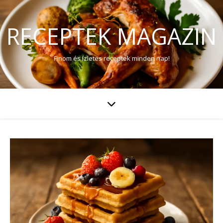
RECEPTEK MAGAZIN
Finom és ízletes receptek minden nap!