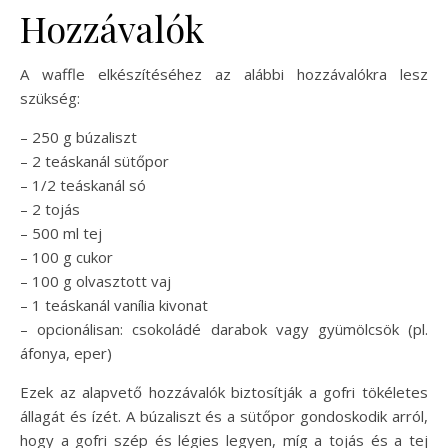
Hozzávalók
A waffle elkészítéséhez az alábbi hozzávalókra lesz
szükség:
– 250 g búzaliszt
– 2 teáskanál sütőpor
– 1/2 teáskanál só
– 2 tojás
– 500 ml tej
– 100 g cukor
– 100 g olvasztott vaj
– 1 teáskanál vanília kivonat
– opcionálisan: csokoládé darabok vagy gyümölcsök (pl.
áfonya, eper)
Ezek az alapvető hozzávalók biztosítják a gofri tökéletes
állagát és ízét. A búzaliszt és a sütőpor gondoskodik arról,
hogy a gofri szép és légies legyen, míg a tojás és a tej