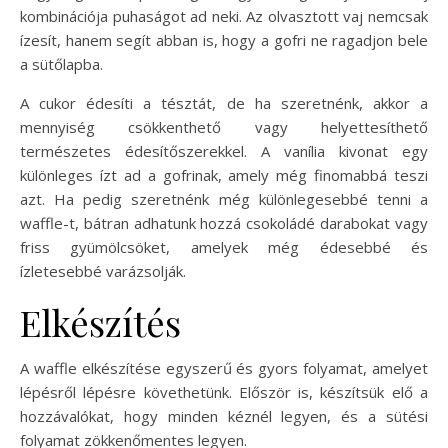
kombinációja puhaságot ad neki. Az olvasztott vaj nemcsak
ízesít, hanem segít abban is, hogy a gofri ne ragadjon bele
a sütőlapba.
A cukor édesíti a tésztát, de ha szeretnénk, akkor a
mennyiség csökkenthető vagy helyettesíthető
természetes édesítőszerekkel. A vanília kivonat egy
különleges ízt ad a gofrinak, amely még finomabbá teszi
azt. Ha pedig szeretnénk még különlegesebbé tenni a
waffle-t, bátran adhatunk hozzá csokoládé darabokat vagy
friss gyümölcsöket, amelyek még édesebbé és
ízletesebbé varázsolják.
Elkészítés
A waffle elkészítése egyszerű és gyors folyamat, amelyet
lépésről lépésre követhetünk. Először is, készítsük elő a
hozzávalókat, hogy minden kéznél legyen, és a sütési
folyamat zökkenőmentes legyen.