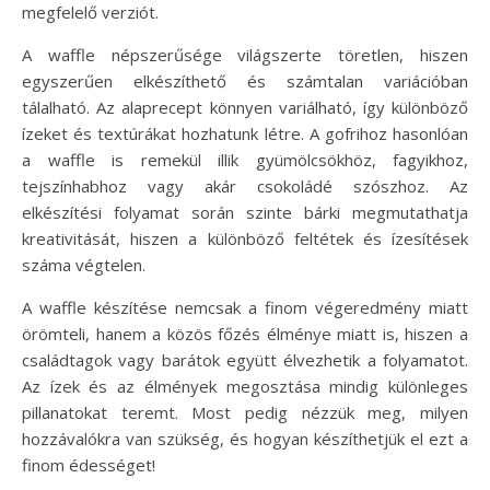
megfelelő verziót.
A waffle népszerűsége világszerte töretlen, hiszen
egyszerűen elkészíthető és számtalan variációban
tálalható. Az alaprecept könnyen variálható, így különböző
ízeket és textúrákat hozhatunk létre. A gofrihoz hasonlóan
a waffle is remekül illik gyümölcsökhöz, fagyikhoz,
tejszínhabhoz vagy akár csokoládé szószhoz. Az
elkészítési folyamat során szinte bárki megmutathatja
kreativitását, hiszen a különböző feltétek és ízesítések
száma végtelen.
A waffle készítése nemcsak a finom végeredmény miatt
örömteli, hanem a közös főzés élménye miatt is, hiszen a
családtagok vagy barátok együtt élvezhetik a folyamatot.
Az ízek és az élmények megosztása mindig különleges
pillanatokat teremt. Most pedig nézzük meg, milyen
hozzávalókra van szükség, és hogyan készíthetjük el ezt a
finom édességet!