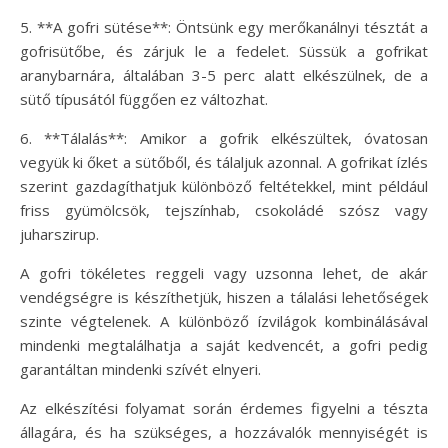
5. **A gofri sütése**: Öntsünk egy merőkanálnyi tésztát a
gofrisütőbe, és zárjuk le a fedelet. Süssük a gofrikat
aranybarnára, általában 3-5 perc alatt elkészülnek, de a
sütő típusától függően ez változhat.
6. **Tálalás**: Amikor a gofrik elkészültek, óvatosan
vegyük ki őket a sütőből, és tálaljuk azonnal. A gofrikat ízlés
szerint gazdagíthatjuk különböző feltétekkel, mint például
friss gyümölcsök, tejszínhab, csokoládé szósz vagy
juharszirup.
A gofri tökéletes reggeli vagy uzsonna lehet, de akár
vendégségre is készíthetjük, hiszen a tálalási lehetőségek
szinte végtelenek. A különböző ízvilágok kombinálásával
mindenki megtalálhatja a saját kedvencét, a gofri pedig
garantáltan mindenki szívét elnyeri.
Az elkészítési folyamat során érdemes figyelni a tészta
állagára, és ha szükséges, a hozzávalók mennyiségét is