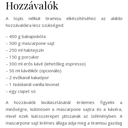
Hozzávalók
A tojás nélküli tiramisu elkészítéséhez az alábbi
hozzávalókra lesz szükséged:
– 400 g babapiskóta
– 500 g mascarpone sajt
– 250 ml habtejszín
– 150 g porcukor
– 300 ml erős kávé (lehetőleg espresso)
– 50 ml kávélikőr (opcionális)
– 2 evőkanál kakaópor
– 1 teáskanál vanília kivonat
– egy csipet só
A hozzávalók kiválasztásánál érdemes figyelni a
minőségre, különösen a mascarpone sajtra és a kávéra,
mivel ezek kulcsszerepet játszanak az ízélményben. A
mascarpone sajt krémes állaga adja meg a tiramisu gazdag