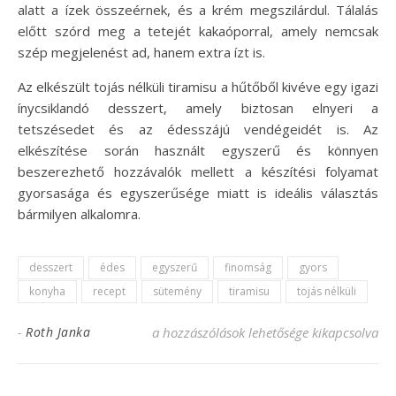
alatt a ízek összeérnek, és a krém megszilárdul. Tálalás
előtt szórd meg a tetejét kakaóporral, amely nemcsak
szép megjelenést ad, hanem extra ízt is.
Az elkészült tojás nélküli tiramisu a hűtőből kivéve egy igazi
ínycsiklandó desszert, amely biztosan elnyeri a
tetszésedet és az édesszájú vendégeidét is. Az
elkészítése során használt egyszerű és könnyen
beszerezhető hozzávalók mellett a készítési folyamat
gyorsasága és egyszerűsége miatt is ideális választás
bármilyen alkalomra.
desszert
édes
egyszerű
finomság
gyors
konyha
recept
sütemény
tiramisu
tojás nélküli
Eredeti tojás nélküli tiramisu recept – Kés
-
Roth Janka
a hozzászólások lehetősége kikapcsolva