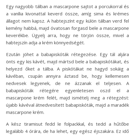
Egy nagyobb tálban a mascarpone sajtot a porcukorral és
a vanília kivonattal keverd össze, amíg sima és krémes
állagot nem kapsz. A habtejszínt egy külön tálban verd fel
kemény habbá, majd óvatosan forgasd bele a mascarpone
keverékbe. Ügyelj arra, hogy ne törjön össze, mivel a
habtejszín adja a krém könnyedségét.
Ezután jöhet a babapiskóták rétegezése. Egy tál aljára
önts egy kis kávét, majd mártsd bele a babapiskótákat, és
helyezd őket a tálba. A piskótákat ne hagyd sokáig a
kávéban, csupán annyira áztasd be, hogy kellemesen
nedvesek legyenek, de ne ázzanak el teljesen. A
babapiskóták rétegére egyenletesen oszd el a
mascarpone krém felét, majd ismételj meg a rétegzést:
újabb kávéval átnedvesített babapiskóták, majd a maradék
mascarpone krém.
A kész tiramisut fedd le folpackkal, és tedd a hűtőbe
legalább 4 órára, de ha lehet, egy egész éjszakára. Ez idő