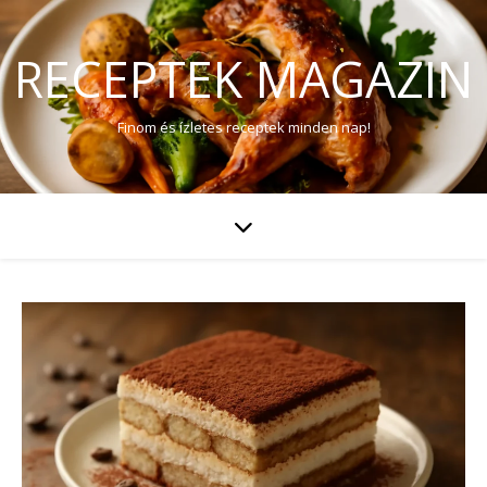
RECEPTEK MAGAZIN
Finom és ízletes receptek minden nap!