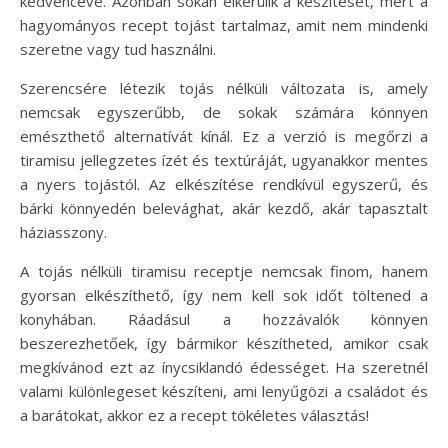
kedvencévé. Azonban sokan elkerülik a készítését, mert a
hagyományos recept tojást tartalmaz, amit nem mindenki
szeretne vagy tud használni.
Szerencsére létezik tojás nélküli változata is, amely
nemcsak egyszerűbb, de sokak számára könnyen
emészthető alternatívát kínál. Ez a verzió is megőrzi a
tiramisu jellegzetes ízét és textúráját, ugyanakkor mentes
a nyers tojástól. Az elkészítése rendkívül egyszerű, és
bárki könnyedén belevághat, akár kezdő, akár tapasztalt
háziasszony.
A tojás nélküli tiramisu receptje nemcsak finom, hanem
gyorsan elkészíthető, így nem kell sok időt töltened a
konyhában. Ráadásul a hozzávalók könnyen
beszerezhetőek, így bármikor készítheted, amikor csak
megkívánod ezt az ínycsiklandó édességet. Ha szeretnél
valami különlegeset készíteni, ami lenyűgözi a családot és
a barátokat, akkor ez a recept tökéletes választás!