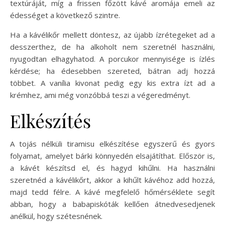
textúráját, míg a frissen főzött kávé aromája emeli az
édességet a következő szintre.
Ha a kávélikőr mellett döntesz, az újabb ízrétegeket ad a
desszerthez, de ha alkoholt nem szeretnél használni,
nyugodtan elhagyhatod. A porcukor mennyisége is ízlés
kérdése; ha édesebben szereted, bátran adj hozzá
többet. A vanília kivonat pedig egy kis extra ízt ad a
krémhez, ami még vonzóbbá teszi a végeredményt.
Elkészítés
A tojás nélküli tiramisu elkészítése egyszerű és gyors
folyamat, amelyet bárki könnyedén elsajátíthat. Először is,
a kávét készítsd el, és hagyd kihűlni. Ha használni
szeretnéd a kávélikőrt, akkor a kihűlt kávéhoz add hozzá,
majd tedd félre. A kávé megfelelő hőmérséklete segít
abban, hogy a babapiskóták kellően átnedvesedjenek
anélkül, hogy szétesnének.