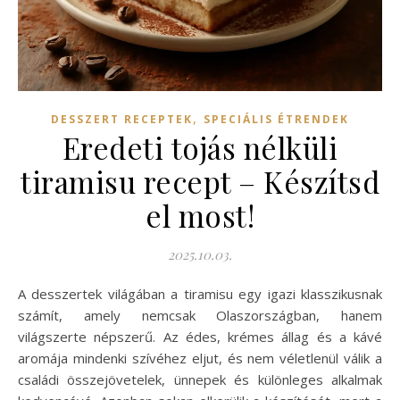
,
DESSZERT RECEPTEK
SPECIÁLIS ÉTRENDEK
Eredeti tojás nélküli
tiramisu recept – Készítsd
el most!
2025.10.03.
A desszertek világában a tiramisu egy igazi klasszikusnak
számít, amely nemcsak Olaszországban, hanem
világszerte népszerű. Az édes, krémes állag és a kávé
aromája mindenki szívéhez eljut, és nem véletlenül válik a
családi összejövetelek, ünnepek és különleges alkalmak