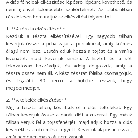
A diós félholdak elkészítése lépésről lépésre követhető, és
nem igényel különösebb szakértelmet. Az alábbiakban
részletesen bemutatjuk az elkészítési folyamatot.
1. **A tészta elkészítése**:
Kezdjük a tészta elkészítésével. Egy nagyobb tálban
keverjük össze a puha vajat a porcukorral, amíg krémes
állagú nem lesz. Ezután adjuk hozzá a tojást és a vanília
kivonatot, majd keverjük simára. A lisztet és a sót
fokozatosan hozzáadjuk, és addig dolgozzuk, amíg a
tészta össze nem áll. A kész tésztát fóliába csomagoljuk,
és legalább 30 percre a hűtőbe tesszük, hogy
megdermedjen.
2. **A töltelék elkészítése**:
Míg a tészta pihen, készítsük el a diós tölteléket. Egy
tálban keverjük össze a darált diót a cukorral. Egy másik
tálban verjük fel a tojásfehérjét, majd adjuk hozzá a diós
keverékhez a citromlével együtt. Keverjük alaposan össze,
amíg homogén masszát nem kapunk.