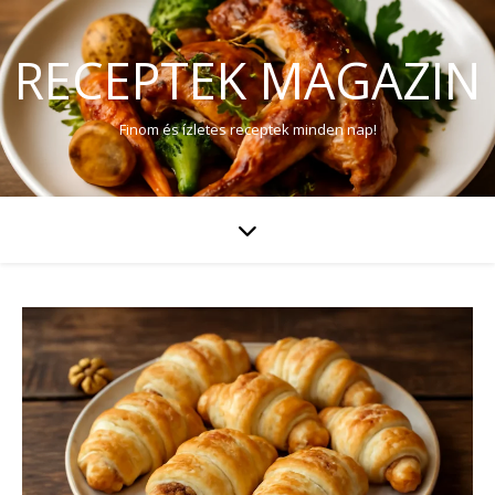
RECEPTEK MAGAZIN
Finom és ízletes receptek minden nap!