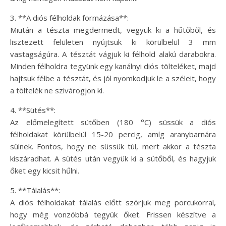
3. **A diós félholdak formázása**:
Miután a tészta megdermedt, vegyük ki a hűtőből, és
lisztezett felületen nyújtsuk ki körülbelül 3 mm
vastagságúra. A tésztát vágjuk ki félhold alakú darabokra.
Minden félholdra tegyünk egy kanálnyi diós tölteléket, majd
hajtsuk félbe a tésztát, és jól nyomkodjuk le a széleit, hogy
a töltelék ne szivárogjon ki.
4. **Sütés**:
Az előmelegített sütőben (180 °C) süssük a diós
félholdakat körülbelül 15-20 percig, amíg aranybarnára
sülnek. Fontos, hogy ne süssük túl, mert akkor a tészta
kiszáradhat. A sütés után vegyük ki a sütőből, és hagyjuk
őket egy kicsit hűlni.
5. **Tálalás**:
A diós félholdakat tálalás előtt szórjuk meg porcukorral,
hogy még vonzóbbá tegyük őket. Frissen készítve a