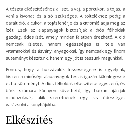
A tészta elkészítéséhez a liszt, a vaj, a porcukor, a tojás, a
vanília kivonat és a só szükséges. A töltelékhez pedig a
darált dió, a cukor, a tojásfehérje és a citromlé adja meg az
ízét. Ezek az alapanyagok biztosítják a diós félholdak
gazdag, édes ízét, amely minden falatban érezhető. A dió
nemcsak ízletes, hanem egészséges is, tele van
vitaminokkal és ásványi anyagokkal, így nemcsak egy finom
süteményt készítünk, hanem egy jót is teszünk magunkkal.
Fontos, hogy a hozzávalók frissességére is ügyeljünk,
hiszen a minőségi alapanyagok teszik igazán különlegessé
ezt a süteményt. A diós félholdak elkészítése egyszerű, és
bárki számára könnyen követhető, így bátran ajánljuk
mindazoknak, akik szeretnének egy kis édességet
varázsolni a konyhájukba.
Elkészítés