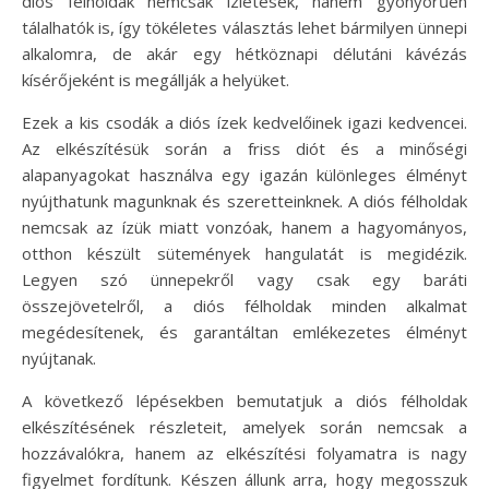
diós félholdak nemcsak ízletesek, hanem gyönyörűen
tálalhatók is, így tökéletes választás lehet bármilyen ünnepi
alkalomra, de akár egy hétköznapi délutáni kávézás
kísérőjeként is megállják a helyüket.
Ezek a kis csodák a diós ízek kedvelőinek igazi kedvencei.
Az elkészítésük során a friss diót és a minőségi
alapanyagokat használva egy igazán különleges élményt
nyújthatunk magunknak és szeretteinknek. A diós félholdak
nemcsak az ízük miatt vonzóak, hanem a hagyományos,
otthon készült sütemények hangulatát is megidézik.
Legyen szó ünnepekről vagy csak egy baráti
összejövetelről, a diós félholdak minden alkalmat
megédesítenek, és garantáltan emlékezetes élményt
nyújtanak.
A következő lépésekben bemutatjuk a diós félholdak
elkészítésének részleteit, amelyek során nemcsak a
hozzávalókra, hanem az elkészítési folyamatra is nagy
figyelmet fordítunk. Készen állunk arra, hogy megosszuk