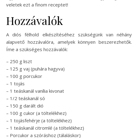
veletek ezt a finom receptet!
Hozzávalók
A diós félhold elkészítéséhez szükségünk van néhány
alapvető hozzávalóra, amelyek könnyen beszerezhetők.
Íme a szükséges hozzávalók:
– 250 g liszt
– 125 g vaj (puhára hagyva)
– 100 g porcukor
– 1 tojás
– 1 teáskanál vanília kivonat
– 1/2 teáskanál só
– 150 g darált dió
– 100 g cukor (a töltelékhez)
– 1 tojásfehérje (a töltelékhez)
– 1 teáskanál citromlé (a töltelékhez)
– Porcukor a szóráshoz (tálaláskor)