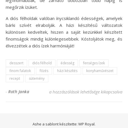
legfinomabbak, de zárható dobozban több napig is
megőrzik ízüket.
A diós félholdak valóban ínycsiklandó édességek, amelyek
bárki szívét elrabolják. A házi készítésű változatok
különösen kedveltek, hiszen a saját kezünkkel készített
finomságok mindig különlegesebbek. Kóstoljátok meg, és
élvezzétek a diós ízek harmóniáját!
desszert
diós félhold
édesség
fenséges ízek
finom falatok
főzés
házi készítés
konyhaművészet
recept
sütemény
Diós félhold recept: Fenséges ízek egy fal
-
Roth Janka
a hozzászólások lehetősége kikapcsolva
Ashe a sablont készítette:
WP Royal
.