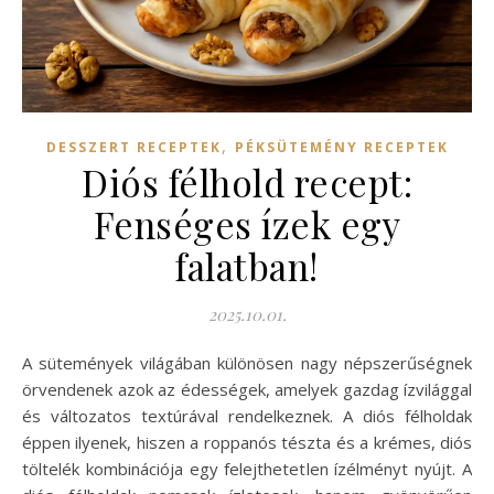
,
DESSZERT RECEPTEK
PÉKSÜTEMÉNY RECEPTEK
Diós félhold recept:
Fenséges ízek egy
falatban!
2025.10.01.
A sütemények világában különösen nagy népszerűségnek
örvendenek azok az édességek, amelyek gazdag ízvilággal
és változatos textúrával rendelkeznek. A diós félholdak
éppen ilyenek, hiszen a roppanós tészta és a krémes, diós
töltelék kombinációja egy felejthetetlen ízélményt nyújt. A