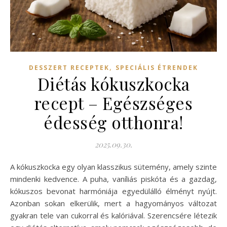
,
DESSZERT RECEPTEK
SPECIÁLIS ÉTRENDEK
Diétás kókuszkocka
recept – Egészséges
édesség otthonra!
2025.09.30.
A kókuszkocka egy olyan klasszikus sütemény, amely szinte
mindenki kedvence. A puha, vaníliás piskóta és a gazdag,
kókuszos bevonat harmóniája egyedülálló élményt nyújt.
Azonban sokan elkerülik, mert a hagyományos változat
gyakran tele van cukorral és kalóriával. Szerencsére létezik