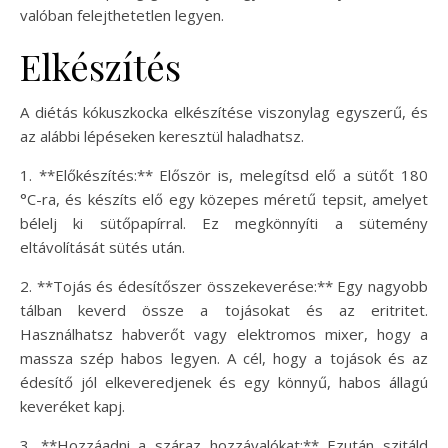
valóban felejthetetlen legyen.
Elkészítés
A diétás kókuszkocka elkészítése viszonylag egyszerű, és
az alábbi lépéseken keresztül haladhatsz.
1. **Előkészítés:** Először is, melegítsd elő a sütőt 180
°C-ra, és készíts elő egy közepes méretű tepsit, amelyet
bélelj ki sütőpapírral. Ez megkönnyíti a sütemény
eltávolítását sütés után.
2. **Tojás és édesítőszer összekeverése:** Egy nagyobb
tálban keverd össze a tojásokat és az eritritet.
Használhatsz habverőt vagy elektromos mixer, hogy a
massza szép habos legyen. A cél, hogy a tojások és az
édesítő jól elkeveredjenek és egy könnyű, habos állagú
keveréket kapj.
3. **Hozzáadni a száraz hozzávalókat:** Ezután szitáld