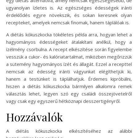
egy diétás alternatíva, amely nemcsak egészségesebb, de
ugyanolyan ízletes is. Az egészséges édességek iránti
érdeklődés egyre növekszik, és sokan keresnek olyan
recepteket, amelyek nemcsak finomak, hanem táplálóak is.
A diétás kókuszkocka tökéletes példa arra, hogyan lehet a
hagyományos édességeket átalakítani anélkül, hogy a
ízélmény csorbulna. A recept elkészítése során figyelembe
vesszük a cukor- és kalóriatartalmat, miközben megőrizzük
a sütemény hagyományos ízét és állagát. Ezzel a recepttel
nemcsak az édesség iránti vágyunkat elégíthetjük ki,
hanem a testünket is táplálhatjuk. Érdemes kipróbálni,
hiszen a diétás kókuszkocka bármilyen alkalomra remek
választás lehet, legyen szó egy családi összejövetelről
vagy csak egy egyszerű hétköznapi desszertigényről.
Hozzávalók
A diétás kókuszkocka elkészítéséhez az alábbi