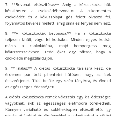
7. **Bevonat elkészítése:** Amíg a kókuszkocka hűl,
készítheted a csokoládébevonatot. A cukormentes
csokoládét és a kókuszolajat gőz felett olvaszd fel,
folyamatos keverés mellett, amíg sima és fényes nem lesz.
8. **A kókuszkockák bevonása:** Ha a kókuszkocka
teljesen kihűlt, vágd fel kockákra. Minden egyes kockát
márts a csokoládéba, majd hempergess meg
kókuszreszelékben. Tedd őket egy tálcára, hogy a
csokoládé megszilárduljon.
9. **Tálalás:** A diétás kókuszkocka tálalásra kész, de
érdemes pár órát pihentetni hűtőben, hogy az ízek
összeérjenek. Tálalj belőle egy szép tányérra, és élvezd
az egészséges édességet!
A diétás kókuszkocka remek választás egy kis édességre
vágyóknak, akik az egészséges életmódra törekednek.
Könnyen variálható és sokféleképpen elkészíthető, így
mindig új ízekkel és élményekkel gazdagíthatod a sütési