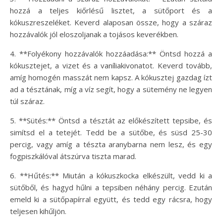
hozzá a teljes kiőrlésű lisztet, a sütőport és a
kókuszreszeléket. Keverd alaposan össze, hogy a száraz
hozzávalók jól eloszoljanak a tojásos keverékben.
4. **Folyékony hozzávalók hozzáadása:** Öntsd hozzá a
kókusztejet, a vizet és a vaníliakivonatot. Keverd tovább,
amíg homogén masszát nem kapsz. A kókusztej gazdag ízt
ad a tésztának, míg a víz segít, hogy a sütemény ne legyen
túl száraz.
5. **Sütés:** Öntsd a tésztát az előkészített tepsibe, és
simítsd el a tetejét. Tedd be a sütőbe, és süsd 25-30
percig, vagy amíg a tészta aranybarna nem lesz, és egy
fogpiszkálóval átszúrva tiszta marad.
6. **Hűtés:** Miután a kókuszkocka elkészült, vedd ki a
sütőből, és hagyd hűlni a tepsiben néhány percig. Ezután
emeld ki a sütőpapírral együtt, és tedd egy rácsra, hogy
teljesen kihűljön.