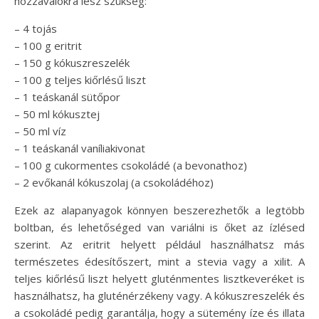
hozzávalókra lesz szükség:
– 4 tojás
– 100 g eritrit
– 150 g kókuszreszelék
– 100 g teljes kiőrlésű liszt
– 1 teáskanál sütőpor
– 50 ml kókusztej
– 50 ml víz
– 1 teáskanál vaníliakivonat
– 100 g cukormentes csokoládé (a bevonathoz)
– 2 evőkanál kókuszolaj (a csokoládéhoz)
Ezek az alapanyagok könnyen beszerezhetők a legtöbb
boltban, és lehetőséged van variálni is őket az ízlésed
szerint. Az eritrit helyett például használhatsz más
természetes édesítőszert, mint a stevia vagy a xilit. A
teljes kiőrlésű liszt helyett gluténmentes lisztkeveréket is
használhatsz, ha gluténérzékeny vagy. A kókuszreszelék és
a csokoládé pedig garantálja, hogy a sütemény íze és illata