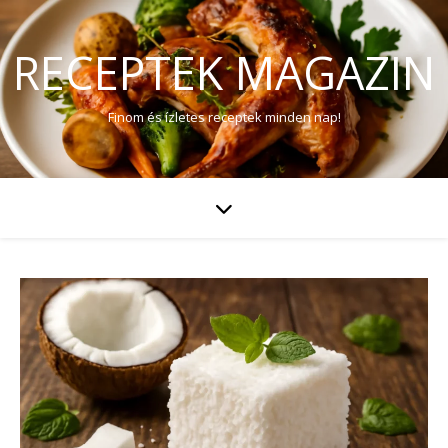
RECEPTEK MAGAZIN
Finom és ízletes receptek minden nap!