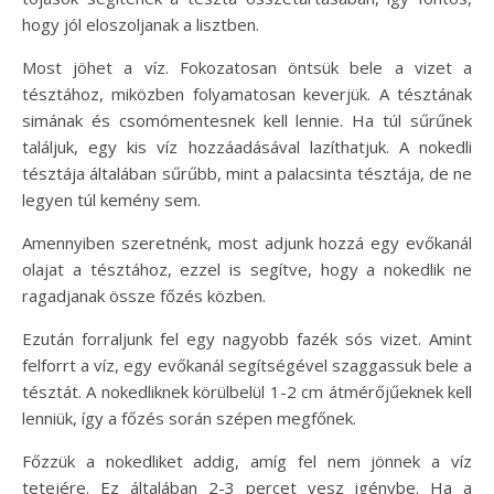
hogy jól eloszoljanak a lisztben.
Most jöhet a víz. Fokozatosan öntsük bele a vizet a
tésztához, miközben folyamatosan keverjük. A tésztának
simának és csomómentesnek kell lennie. Ha túl sűrűnek
találjuk, egy kis víz hozzáadásával lazíthatjuk. A nokedli
tésztája általában sűrűbb, mint a palacsinta tésztája, de ne
legyen túl kemény sem.
Amennyiben szeretnénk, most adjunk hozzá egy evőkanál
olajat a tésztához, ezzel is segítve, hogy a nokedlik ne
ragadjanak össze főzés közben.
Ezután forraljunk fel egy nagyobb fazék sós vizet. Amint
felforrt a víz, egy evőkanál segítségével szaggassuk bele a
tésztát. A nokedliknek körülbelül 1-2 cm átmérőjűeknek kell
lenniük, így a főzés során szépen megfőnek.
Főzzük a nokedliket addig, amíg fel nem jönnek a víz
tetejére. Ez általában 2-3 percet vesz igénybe. Ha a