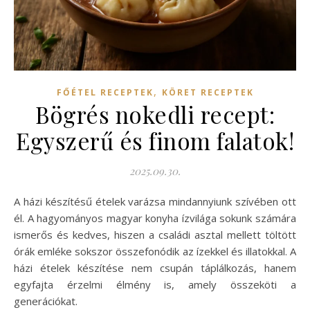
,
FŐÉTEL RECEPTEK
KÖRET RECEPTEK
Bögrés nokedli recept:
Egyszerű és finom falatok!
2025.09.30.
A házi készítésű ételek varázsa mindannyiunk szívében ott
él. A hagyományos magyar konyha ízvilága sokunk számára
ismerős és kedves, hiszen a családi asztal mellett töltött
órák emléke sokszor összefonódik az ízekkel és illatokkal. A
házi ételek készítése nem csupán táplálkozás, hanem
egyfajta érzelmi élmény is, amely összeköti a
generációkat.