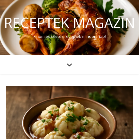
RECEPTEK MAGAZIN
Finom és ízletes receptek minden nap!