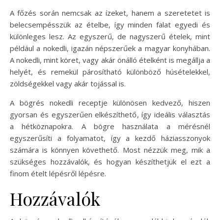
A főzés során nemcsak az ízeket, hanem a szeretetet is
belecsempésszük az ételbe, így minden falat egyedi és
különleges lesz. Az egyszerű, de nagyszerű ételek, mint
például a nokedli, igazán népszerűek a magyar konyhában.
A nokedli, mint köret, vagy akár önálló ételként is megállja a
helyét, és remekül párosítható különböző húsételekkel,
zöldségekkel vagy akár tojással is.
A bögrés nokedli receptje különösen kedvező, hiszen
gyorsan és egyszerűen elkészíthető, így ideális választás
a hétköznapokra. A bögre használata a mérésnél
egyszerűsíti a folyamatot, így a kezdő háziasszonyok
számára is könnyen követhető. Most nézzük meg, mik a
szükséges hozzávalók, és hogyan készíthetjük el ezt a
finom ételt lépésről lépésre.
Hozzávalók