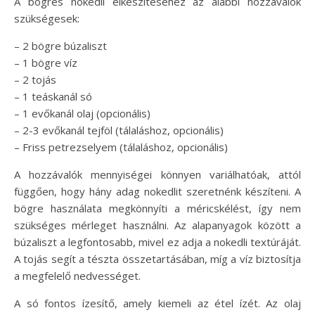
A bögrés nokedli elkészítéséhez az alábbi hozzávalók
szükségesek:
– 2 bögre búzaliszt
– 1 bögre víz
– 2 tojás
– 1 teáskanál só
– 1 evőkanál olaj (opcionális)
– 2-3 evőkanál tejföl (tálaláshoz, opcionális)
– Friss petrezselyem (tálaláshoz, opcionális)
A hozzávalók mennyiségei könnyen variálhatóak, attól
függően, hogy hány adag nokedlit szeretnénk készíteni. A
bögre használata megkönnyíti a méricskélést, így nem
szükséges mérleget használni. Az alapanyagok között a
búzaliszt a legfontosabb, mivel ez adja a nokedli textúráját.
A tojás segít a tészta összetartásában, míg a víz biztosítja
a megfelelő nedvességet.
A só fontos ízesítő, amely kiemeli az étel ízét. Az olaj