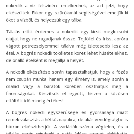
nokedlik a víz felszínére emelkednek, az azt jelzi, hogy
elkészültek. Ekkor egy szűrőkanál segítségével emeljük ki
őket a vízből, és helyezzük egy tálba.
Tálalás előtt érdemes a nokedlit egy kicsit meglocsolni
olajjal, hogy ne ragadjanak össze. Tejföllel és friss, apróra
vágott petrezselyemmel tálalva még ízletesebb lesz az
étel. A bögrés nokedli tökéletes köret lehet húsételekhez,
de önálló ételként is megállja a helyét.
A nokedli elkészítése során tapasztalhatjuk, hogy a főzés
nem csupán munka, hanem egy élmény is, amely során a
család vagy a barátok körében oszthatjuk meg a
finomságokat. Készítsük el együtt, hiszen a közösen
eltöltött idő mindig értékes!
A bögrés nokedli egyszerűsége és gyorsasága miatt
remek választás a hétköznapokra, de akár vendégségbe is
bátran elkészíthetjük. A variációk száma végtelen, és a
tálalás során mindenki a saját ízlése szerint alakíthatja.