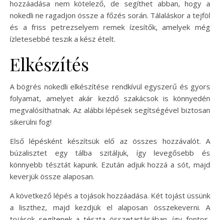
hozzáadása nem kötelező, de segíthet abban, hogy a
nokedli ne ragadjon össze a főzés során. Tálaláskor a tejföl
és a friss petrezselyem remek ízesítők, amelyek még
ízletesebbé teszik a kész ételt.
Elkészítés
A bögrés nokedli elkészítése rendkívül egyszerű és gyors
folyamat, amelyet akár kezdő szakácsok is könnyedén
megvalósíthatnak. Az alábbi lépések segítségével biztosan
sikerülni fog!
Első lépésként készítsük elő az összes hozzávalót. A
búzalisztet egy tálba szitáljuk, így levegősebb és
könnyebb tésztát kapunk. Ezután adjuk hozzá a sót, majd
keverjük össze alaposan.
A következő lépés a tojások hozzáadása. Két tojást üssünk
a liszthez, majd kezdjük el alaposan összekeverni. A
tojások segítenek a tészta összetartásában, így fontos,