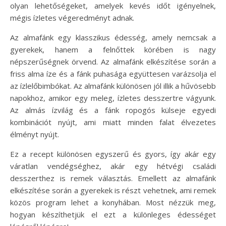
olyan lehetőségeket, amelyek kevés időt igényelnek,
mégis ízletes végeredményt adnak.
Az almafánk egy klasszikus édesség, amely nemcsak a
gyerekek, hanem a felnőttek körében is nagy
népszerűségnek örvend. Az almafánk elkészítése során a
friss alma íze és a fánk puhasága együttesen varázsolja el
az ízlelőbimbókat. Az almafánk különösen jól illik a hűvösebb
napokhoz, amikor egy meleg, ízletes desszertre vágyunk.
Az almás ízvilág és a fánk ropogós külseje egyedi
kombinációt nyújt, ami miatt minden falat élvezetes
élményt nyújt.
Ez a recept különösen egyszerű és gyors, így akár egy
váratlan vendégséghez, akár egy hétvégi családi
desszerthez is remek választás. Emellett az almafánk
elkészítése során a gyerekek is részt vehetnek, ami remek
közös program lehet a konyhában. Most nézzük meg,
hogyan készíthetjük el ezt a különleges édességet