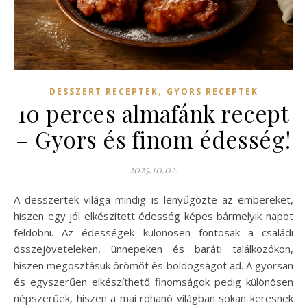
,
DESSZERT RECEPTEK
GYORS RECEPTEK
10 perces almafánk recept
– Gyors és finom édesség!
2025.10.02.
A desszertek világa mindig is lenyűgözte az embereket,
hiszen egy jól elkészített édesség képes bármelyik napot
feldobni. Az édességek különösen fontosak a családi
összejöveteleken, ünnepeken és baráti találkozókon,
hiszen megosztásuk örömöt és boldogságot ad. A gyorsan
és egyszerűen elkészíthető finomságok pedig különösen
népszerűek, hiszen a mai rohanó világban sokan keresnek