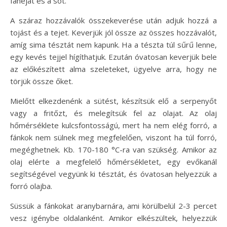
fahéjat és a sót.
A száraz hozzávalók összekeverése után adjuk hozzá a
tojást és a tejet. Keverjük jól össze az összes hozzávalót,
amíg sima tésztát nem kapunk. Ha a tészta túl sűrű lenne,
egy kevés tejjel hígíthatjuk. Ezután óvatosan keverjük bele
az előkészített alma szeleteket, ügyelve arra, hogy ne
törjük össze őket.
Mielőtt elkezdenénk a sütést, készítsük elő a serpenyőt
vagy a fritőzt, és melegítsük fel az olajat. Az olaj
hőmérséklete kulcsfontosságú, mert ha nem elég forró, a
fánkok nem sülnek meg megfelelően, viszont ha túl forró,
megéghetnek. Kb. 170-180 °C-ra van szükség. Amikor az
olaj elérte a megfelelő hőmérsékletet, egy evőkanál
segítségével vegyünk ki tésztát, és óvatosan helyezzük a
forró olajba.
Süssük a fánkokat aranybarnára, ami körülbelül 2-3 percet
vesz igénybe oldalanként. Amikor elkészültek, helyezzük