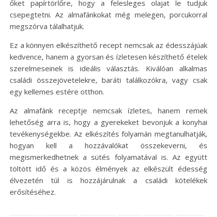
őket papírtörlőre, hogy a felesleges olajat le tudjuk
csepegtetni. Az almafánkokat még melegen, porcukorral
megszórva tálalhatjuk.
Ez a könnyen elkészíthető recept nemcsak az édesszájúak
kedvence, hanem a gyorsan és ízletesen készíthető ételek
szerelmeseinek is ideális választás. Kiválóan alkalmas
családi összejövetelekre, baráti találkozókra, vagy csak
egy kellemes estére otthon.
Az almafánk receptje nemcsak ízletes, hanem remek
lehetőség arra is, hogy a gyerekeket bevonjuk a konyhai
tevékenységekbe. Az elkészítés folyamán megtanulhatják,
hogyan kell a hozzávalókat összekeverni, és
megismerkedhetnek a sütés folyamatával is. Az együtt
töltött idő és a közös élmények az elkészült édesség
élvezetén túl is hozzájárulnak a családi kötelékek
erősítéséhez.