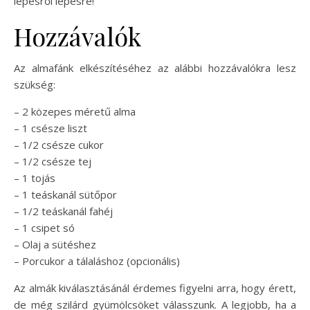
lépésről lépésre!
Hozzávalók
Az almafánk elkészítéséhez az alábbi hozzávalókra lesz
szükség:
– 2 közepes méretű alma
– 1 csésze liszt
– 1/2 csésze cukor
– 1/2 csésze tej
– 1 tojás
– 1 teáskanál sütőpor
– 1/2 teáskanál fahéj
– 1 csipet só
– Olaj a sütéshez
– Porcukor a tálaláshoz (opcionális)
Az almák kiválasztásánál érdemes figyelni arra, hogy érett,
de még szilárd gyümölcsöket válasszunk. A legjobb, ha a