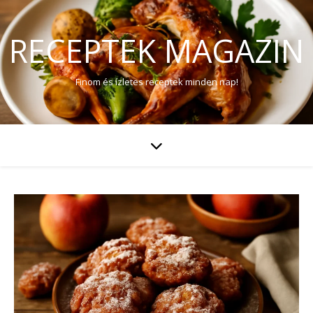
RECEPTEK MAGAZIN
Finom és ízletes receptek minden nap!