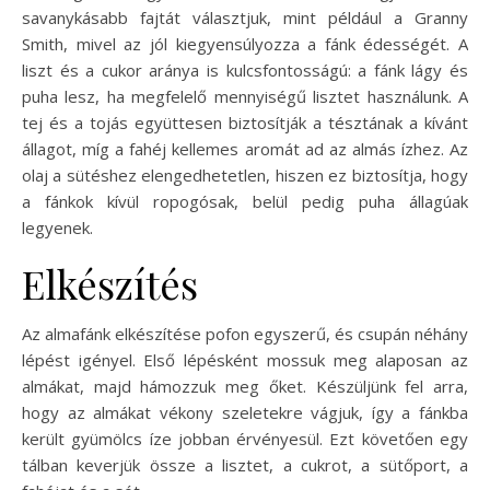
savanykásabb fajtát választjuk, mint például a Granny
Smith, mivel az jól kiegyensúlyozza a fánk édességét. A
liszt és a cukor aránya is kulcsfontosságú: a fánk lágy és
puha lesz, ha megfelelő mennyiségű lisztet használunk. A
tej és a tojás együttesen biztosítják a tésztának a kívánt
állagot, míg a fahéj kellemes aromát ad az almás ízhez. Az
olaj a sütéshez elengedhetetlen, hiszen ez biztosítja, hogy
a fánkok kívül ropogósak, belül pedig puha állagúak
legyenek.
Elkészítés
Az almafánk elkészítése pofon egyszerű, és csupán néhány
lépést igényel. Első lépésként mossuk meg alaposan az
almákat, majd hámozzuk meg őket. Készüljünk fel arra,
hogy az almákat vékony szeletekre vágjuk, így a fánkba
került gyümölcs íze jobban érvényesül. Ezt követően egy
tálban keverjük össze a lisztet, a cukrot, a sütőport, a